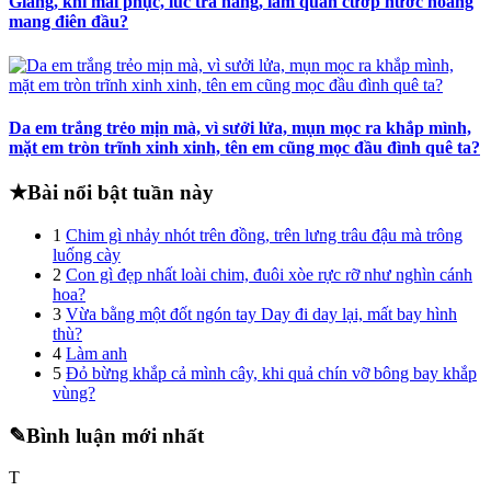
Giang, khi mai phục, lúc trá hàng, làm quân cướp nước hoang
mang điên đầu?
Da em trắng trẻo mịn mà, vì sưởi lửa, mụn mọc ra khắp mình,
mặt em tròn trĩnh xinh xinh, tên em cũng mọc đầu đình quê ta?
★
Bài nổi bật tuần này
1
Chim gì nhảy nhót trên đồng, trên lưng trâu đậu mà trông
luống cày
2
Con gì đẹp nhất loài chim, đuôi xòe rực rỡ như nghìn cánh
hoa?
3
Vừa bằng một đốt ngón tay Day đi day lại, mất bay hình
thù?
4
Làm anh
5
Đỏ bừng khắp cả mình cây, khi quả chín vỡ bông bay khắp
vùng?
✎
Bình luận mới nhất
T