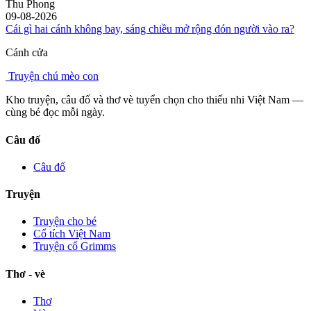
Thu Phong
09-08-2026
Cái gì hai cánh không bay, sáng chiều mở rộng đón người vào ra?
Cánh cửa
Truyện chú mèo con
Kho truyện, câu đố và thơ vè tuyển chọn cho thiếu nhi Việt Nam —
cùng bé đọc mỗi ngày.
Câu đố
Câu đố
Truyện
Truyện cho bé
Cổ tích Việt Nam
Truyện cổ Grimms
Thơ - vè
Thơ