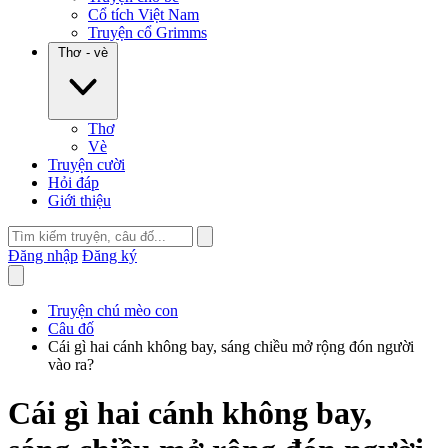
Cổ tích Việt Nam
Truyện cổ Grimms
Thơ - vè
Thơ
Vè
Truyện cười
Hỏi đáp
Giới thiệu
Đăng nhập
Đăng ký
Truyện chú mèo con
Câu đố
Cái gì hai cánh không bay, sáng chiều mở rộng đón người
vào ra?
Cái gì hai cánh không bay,