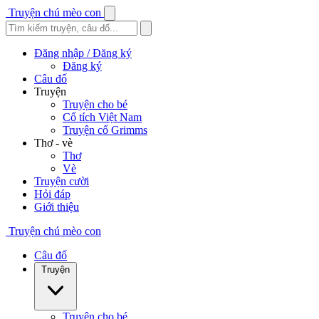
Truyện chú mèo con
Đăng nhập / Đăng ký
Đăng ký
Câu đố
Truyện
Truyện cho bé
Cổ tích Việt Nam
Truyện cổ Grimms
Thơ - vè
Thơ
Vè
Truyện cười
Hỏi đáp
Giới thiệu
Truyện chú mèo con
Câu đố
Truyện
Truyện cho bé