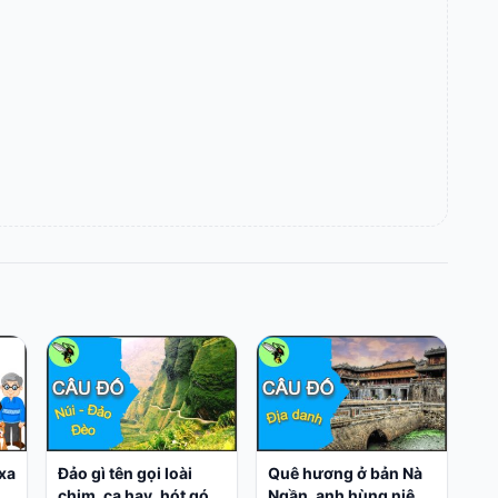
xa
Đảo gì tên gọi loài
Quê hương ở bản Nà
n
chim, ca hay, hót gói;
Ngần, anh hùng niên