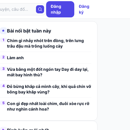
Đăng
Đăng
nhập
ký
Bài nổi bật tuần này
★
1
Chim gì nhảy nhót trên đồng, trên lưng
trâu đậu mà trông luống cày
2
Làm anh
3
Vừa bằng một đốt ngón tay Day đi day lại,
mất bay hình thù?
4
Đỏ bừng khắp cả mình cây, khi quả chín vỡ
bông bay khắp vùng?
5
Con gì đẹp nhất loài chim, đuôi xòe rực rỡ
như nghìn cánh hoa?