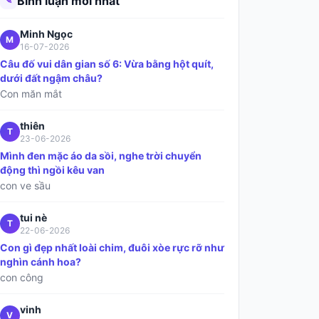
Bình luận mới nhất
✎
Minh Ngọc
M
16-07-2026
Câu đố vui dân gian số 6: Vừa bằng hột quít,
dưới đất ngậm châu?
Con măn mắt
thiên
T
23-06-2026
Mình đen mặc áo da sồi, nghe trời chuyển
động thì ngồi kêu van
con ve sầu
tui nè
T
22-06-2026
Con gì đẹp nhất loài chim, đuôi xòe rực rỡ như
nghìn cánh hoa?
con công
vinh
V