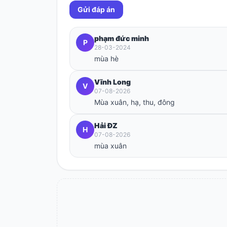
Gửi đáp án
phạm đức minh
P
28-03-2024
mùa hè
Vĩnh Long
V
07-08-2026
Mùa xuân, hạ, thu, đông
Hải ĐZ
H
07-08-2026
mùa xuân