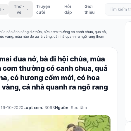
Thơ -
Truyện
Hỏi
Giới
n
vè
cười
đáp
thiệu
a, mùa nào ánh nắng dư thừa, bữa cơm thường có canh chua, quả cà,
cúc vàng, mùa nào đỏ úa lá vàng, cả nhà quanh ra ngô rang thơm
 mai đua nở, bà đi hội chùa, mùa
a cơm thường có canh chua, quả
 na, có hương cốm mới, có hoa
 vàng, cả nhà quanh ra ngô rang
: 19-10-2020
Lượt xem
: 3093
Nguồn
: Sưu tầm