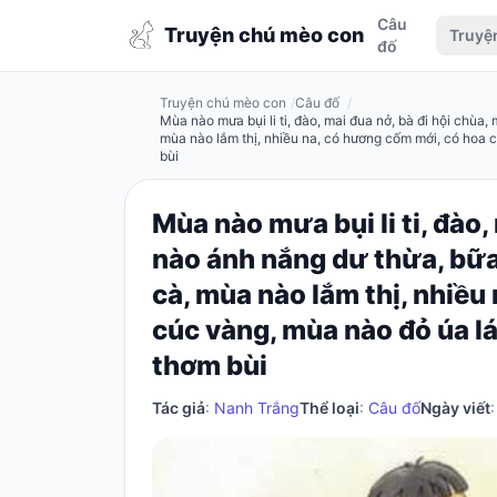
Câu
Truyện
Truyện chú mèo con
Truyệ
đố
chú
mèo
Truyện chú mèo con
Câu đố
con
Mùa nào mưa bụi li ti, đào, mai đua nở, bà đi hội chù
mùa nào lắm thị, nhiều na, có hương cốm mới, có hoa 
bùi
Mùa nào mưa bụi li ti, đào,
Đăng
nào ánh nắng dư thừa, bữ
nhập
/
cà, mùa nào lắm thị, nhiều
Đăng
cúc vàng, mùa nào đỏ úa lá
ký
thơm bùi
Đăng
ký
Tác giả
:
Nanh Trắng
Thể loại
:
Câu đố
Ngày viết
Câu
đố
Truyện