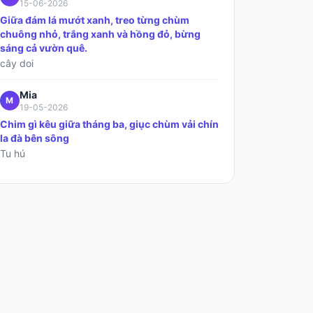
15-06-2026
Giữa đám lá mướt xanh, treo từng chùm
chuông nhỏ, trắng xanh và hồng đỏ, bừng
sáng cả vườn quê.
cây doi
Mia
M
19-05-2026
Chim gì kêu giữa tháng ba, giục chùm vải chín
la đà bên sông
Tu hú