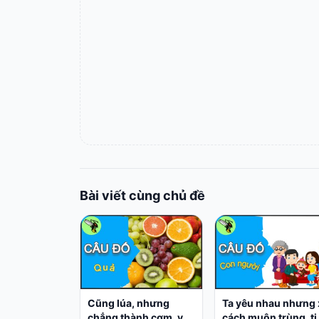
Bài viết cùng chủ đề
Cũng lúa, nhưng
Ta yêu nhau nhưng 
chẳng thành cơm, vo
cách muôn trùng, ti