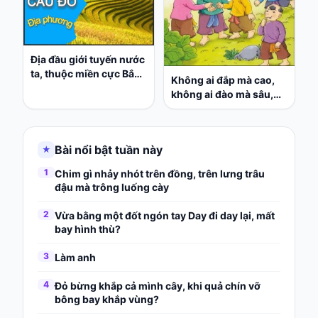
Địa đầu giới tuyến nước
ta, thuộc miền cực Bắc,
Không ai đắp mà cao,
tỉnh là tên chi?
không ai đào mà sâu,
không ai trêu mà khóc,
không ai chọc mà đui.
Bài nổi bật tuần này
★
1
Chim gì nhảy nhót trên đồng, trên lưng trâu
đậu mà trông luống cày
2
Vừa bằng một đốt ngón tay Day đi day lại, mất
bay hình thù?
3
Làm anh
4
Đỏ bừng khắp cả mình cây, khi quả chín vỡ
bông bay khắp vùng?