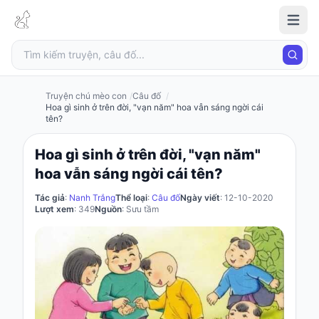
Truyện
chú
mèo
con
Truyện chú mèo con
Câu đố
Hoa gì sinh ở trên đời, "vạn năm" hoa vẫn sáng ngời cái
tên?
Đăng
Hoa gì sinh ở trên đời, "vạn năm"
nhập
hoa vẫn sáng ngời cái tên?
/
Đăng
Tác giả
:
Nanh Trắng
Thể loại
:
Câu đố
Ngày viết
: 12-10-2020
ký
Lượt xem
: 349
Nguồn
: Sưu tầm
Đăng
ký
Câu
đố
Truyện