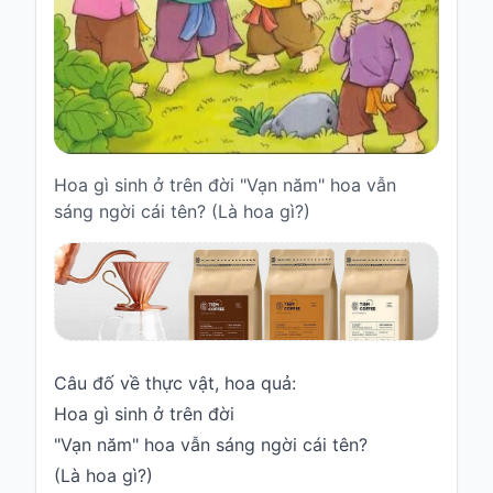
Truyện
cho
bé
Cổ
tích
Việt
Nam
Hoa gì sinh ở trên đời "Vạn năm" hoa vẫn
sáng ngời cái tên? (Là hoa gì?)
Truyện
cổ
Grimms
Thơ
-
vè
Câu đố về thực vật, hoa quả:
Thơ
Hoa gì sinh ở trên đời
Vè
"Vạn năm" hoa vẫn sáng ngời cái tên?
Truyện
(Là hoa gì?)
cười