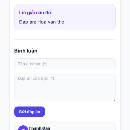
Hỏi
Lời giải câu đố
đáp
Đáp án: Hoa vạn thọ
Giới
thiệu
Bình luận
Gửi đáp án
Thanh Đan