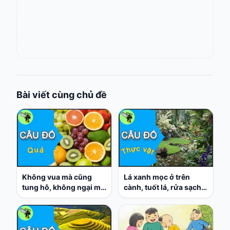
Bài viết cùng chủ đề
Không vua mà cũng
Lá xanh mọc ở trên
tung hô, không ngại mà
cành, tuốt lá, rửa sạch
cũng triều thần quân
nấu canh không hành,
vương?
là cây gì?