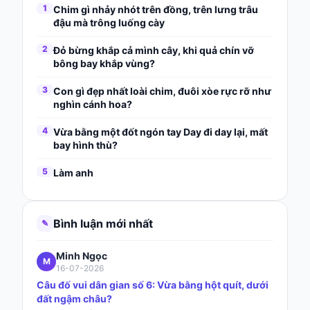
1
Chim gì nhảy nhót trên đồng, trên lưng trâu
đậu mà trông luống cày
2
Đỏ bừng khắp cả mình cây, khi quả chín vỡ
bông bay khắp vùng?
3
Con gì đẹp nhất loài chim, đuôi xòe rực rỡ như
nghìn cánh hoa?
4
Vừa bằng một đốt ngón tay Day đi day lại, mất
bay hình thù?
5
Làm anh
Bình luận mới nhất
✎
Minh Ngọc
M
16-07-2026
Câu đố vui dân gian số 6: Vừa bằng hột quít, dưới
đất ngậm châu?