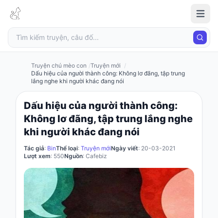
Truyện
chú
mèo
con
Truyện chú mèo con
Truyện mới
Dấu hiệu của người thành công: Không lơ đãng, tập trung
lắng nghe khi người khác đang nói
Đăng
Dấu hiệu của người thành công:
nhập
Không lơ đãng, tập trung lắng nghe
/
khi người khác đang nói
Đăng
ký
Tác giả
:
Bin
Thể loại
:
Truyện mới
Ngày viết
: 20-03-2021
Lượt xem
: 550
Nguồn
: Cafebiz
Đăng
ký
Câu
đố
Truyện