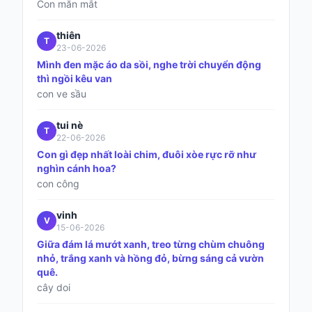
Con măn mắt
thiên
T
23-06-2026
Mình đen mặc áo da sồi, nghe trời chuyển động
thì ngồi kêu van
con ve sầu
tui nè
T
22-06-2026
Con gì đẹp nhất loài chim, đuôi xòe rực rỡ như
nghìn cánh hoa?
con công
vinh
V
15-06-2026
Giữa đám lá mướt xanh, treo từng chùm chuông
nhỏ, trắng xanh và hồng đỏ, bừng sáng cả vườn
quê.
cây doi