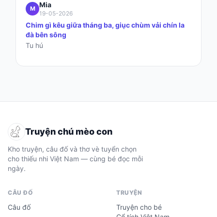
Mia
M
19-05-2026
Chim gì kêu giữa tháng ba, giục chùm vải chín la
đà bên sông
Tu hú
Truyện chú mèo con
Kho truyện, câu đố và thơ vè tuyển chọn
cho thiếu nhi Việt Nam — cùng bé đọc mỗi
ngày.
CÂU ĐỐ
TRUYỆN
Câu đố
Truyện cho bé
Cổ tích Việt Nam