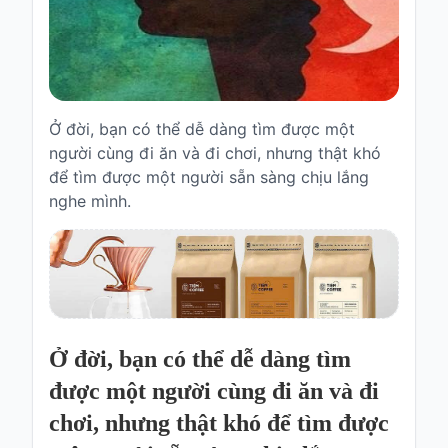
Truyện
cho
bé
Cổ
tích
Ở đời, bạn có thể dễ dàng tìm được một
Việt
người cùng đi ăn và đi chơi, nhưng thật khó
Nam
để tìm được một người sẵn sàng chịu lắng
nghe mình.
Truyện
cổ
Grimms
Thơ
-
vè
Thơ
Ở đời, bạn có thể dễ dàng tìm
được một người cùng đi ăn và đi
Vè
chơi, nhưng thật khó để tìm được
Truyện
cười