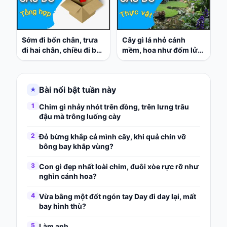
Sớm đi bốn chân, trưa
Cây gì lá nhỏ cánh
đi hai chân, chiều đi ba
mềm, hoa như đốm lửa
chân, tôi đi tám chân, là
thắp bên vườn nhà, hè
gì?
về cây đỏ rực hoa, sang
thu quả chín như là sơn
Bài nổi bật tuần này
★
son?
1
Chim gì nhảy nhót trên đồng, trên lưng trâu
đậu mà trông luống cày
2
Đỏ bừng khắp cả mình cây, khi quả chín vỡ
bông bay khắp vùng?
3
Con gì đẹp nhất loài chim, đuôi xòe rực rỡ như
nghìn cánh hoa?
4
Vừa bằng một đốt ngón tay Day đi day lại, mất
bay hình thù?
5
Làm anh