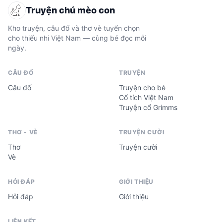
Truyện chú mèo con
Kho truyện, câu đố và thơ vè tuyển chọn
cho thiếu nhi Việt Nam — cùng bé đọc mỗi
ngày.
CÂU ĐỐ
TRUYỆN
Câu đố
Truyện cho bé
Cổ tích Việt Nam
Truyện cổ Grimms
THƠ - VÈ
TRUYỆN CƯỜI
Thơ
Truyện cười
Vè
HỎI ĐÁP
GIỚI THIỆU
Hỏi đáp
Giới thiệu
LIÊN KẾT