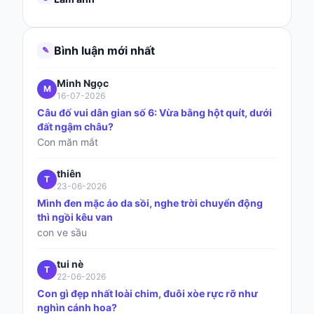
Bình luận mới nhất
✎
Minh Ngọc
M
16-07-2026
Câu đố vui dân gian số 6: Vừa bằng hột quít, dưới
đất ngậm châu?
Con măn mắt
thiên
T
23-06-2026
Mình đen mặc áo da sồi, nghe trời chuyển động
thì ngồi kêu van
con ve sầu
tui nè
T
22-06-2026
Con gì đẹp nhất loài chim, đuôi xòe rực rỡ như
nghìn cánh hoa?