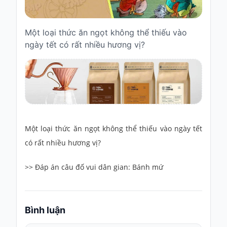
Truyện
cho
Một loại thức ăn ngọt không thể thiếu vào
bé
ngày tết có rất nhiều hương vị?
Cổ
tích
Việt
Nam
Truyện
cổ
Grimms
Một loại thức ăn ngọt không thể thiếu vào ngày tết
Thơ
có rất nhiều hương vị?
-
vè
>> Đáp án câu đố vui dân gian: Bánh mứ
Thơ
Vè
Bình luận
Truyện
cười