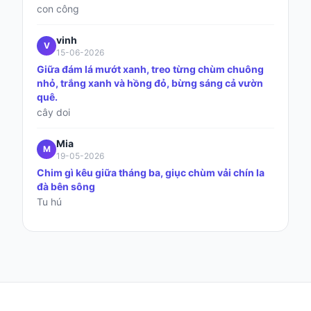
con công
vinh
V
15-06-2026
Giữa đám lá mướt xanh, treo từng chùm chuông
nhỏ, trắng xanh và hồng đỏ, bừng sáng cả vườn
quê.
cây doi
Mia
M
19-05-2026
Chim gì kêu giữa tháng ba, giục chùm vải chín la
đà bên sông
Tu hú