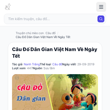
Truyện
chú
mèo
con
Truyện chú mèo con
Câu đố
Câu Đố Dân Gian Việt Nam Về Ngày Tết
Câu Đố Dân Gian Việt Nam Về Ngày
Đăng
Tết
nhập
/
Tác giả
:
Nanh Trắng
Thể loại
:
Câu đố
Ngày viết
: 29-09-2019
Đăng
Lượt xem
: 447
Nguồn
: Sưu tầm
ký
Đăng
ký
Câu
đố
Truyện