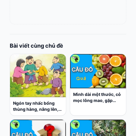
Bài viết cùng chủ đề
Mình dài một thước, cỏ
mọc lông mao, gặp
Ngón tay nhấc bổng
người quân tử, xỏ ngay
thùng hàng, nâng lên,
kim vào
đặt xuống nhẹ nhàng
như không?