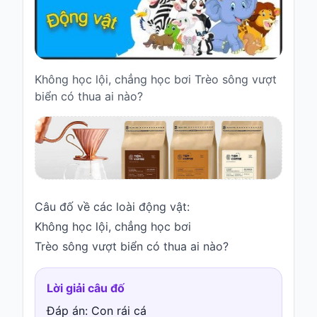
Truyện
cho
bé
Cổ
Không học lội, chẳng học bơi Trèo sông vượt
tích
biển có thua ai nào?
Việt
Nam
Truyện
cổ
Grimms
Thơ
Câu đố về các loài động vật:
-
vè
Không học lội, chẳng học bơi
Trèo sông vượt biển có thua ai nào?
Thơ
Vè
Lời giải câu đố
Truyện
Đáp án: Con rái cá
cười