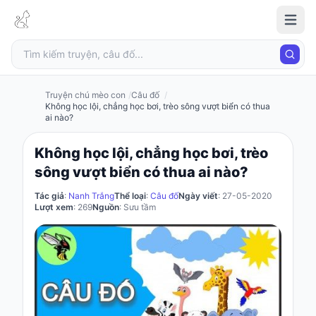
Truyện
chú
mèo
con
Truyện chú mèo con
Câu đố
Không học lội, chẳng học bơi, trèo sông vượt biển có thua
ai nào?
Đăng
Không học lội, chẳng học bơi, trèo
nhập
sông vượt biển có thua ai nào?
/
Đăng
Tác giả
:
Nanh Trắng
Thể loại
:
Câu đố
Ngày viết
: 27-05-2020
ký
Lượt xem
: 269
Nguồn
: Sưu tầm
Đăng
ký
Câu
đố
Truyện