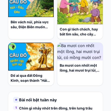
Bên vách núi, phía vực
sâu, Điện Biên muốn
Con gì lách chách, hay
đến, phải qua đèo này?
bắt tìm sâu, cho cây
xanh mầu, quản đêm
khó nhọc?
Ba mươi con nhốt một
lồng, hai mươi trụi lủi,
có mồng mười con?
Đố ai qua đất Đông
Kinh, soạn thành “Hải
ngoại huyết thư” trở về,
hô hào vận động thanh
niên, cách tân đổi mới
Bài nổi bật tuần này
★
vai liền bên vai?
1
Chim gì nhảy nhót trên đồng, trên lưng trâu