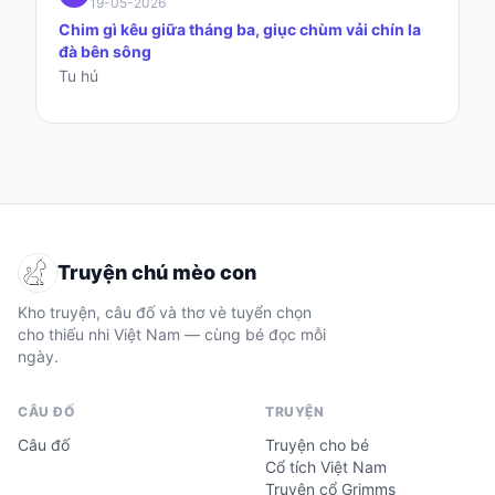
19-05-2026
Chim gì kêu giữa tháng ba, giục chùm vải chín la
đà bên sông
Tu hú
Truyện chú mèo con
Kho truyện, câu đố và thơ vè tuyển chọn
cho thiếu nhi Việt Nam — cùng bé đọc mỗi
ngày.
CÂU ĐỐ
TRUYỆN
Câu đố
Truyện cho bé
Cổ tích Việt Nam
Truyện cổ Grimms