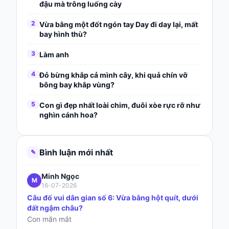
đậu mà trông luống cày
2
Vừa bằng một đốt ngón tay Day đi day lại, mất
bay hình thù?
3
Làm anh
4
Đỏ bừng khắp cả mình cây, khi quả chín vỡ
bông bay khắp vùng?
5
Con gì đẹp nhất loài chim, đuôi xòe rực rỡ như
nghìn cánh hoa?
Bình luận mới nhất
✎
Minh Ngọc
M
16-07-2026
Câu đố vui dân gian số 6: Vừa bằng hột quít, dưới
đất ngậm châu?
Con măn mắt