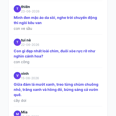
thiên
T
23-06-2026
Mình đen mặc áo da sồi, nghe trời chuyển động
thì ngồi kêu van
con ve sầu
tui nè
T
22-06-2026
Con gì đẹp nhất loài chim, đuôi xòe rực rỡ như
nghìn cánh hoa?
con công
vinh
V
15-06-2026
Giữa đám lá mướt xanh, treo từng chùm chuông
nhỏ, trắng xanh và hồng đỏ, bừng sáng cả vườn
quê.
cây doi
Mia
M