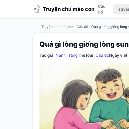
Câu
Truyện
Truyện chú mèo con
Truyệ
đố
chú
mèo
Truyện chú mèo con
Câu đố
Quả gì lòng giống lòng
con
Quả gì lòng giống lòng su
Tác giả
:
Nanh Trắng
Thể loại
:
Câu đố
Ngày viết
Đăng
nhập
/
Đăng
ký
Đăng
ký
Câu
đố
Truyện