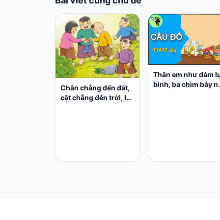
Bài viết cùng chủ đề
Thân em như đám l
bình, ba chìm bảy nổ
Chân chẳng đến đất,
trắng ngoài, son
cật chẳng đến trời, lơ
trong?
lửng giữa trời mà đeo
bị tép.