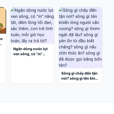
ục
i;
Ngăn dòng nước lụt
ven sông, có “m”
nắng tắt, đêm lồng tối
đen, sắc thêm, con trẻ
tính toán, mỗi giờ học
Sông gì chảy đến tận
toán, lấy ra trả lời?
nơi? sông gì tên khiến
lòng người vấn
vương? sông gì thơm
ngát đã lâu? sông gì
yên ổn từ đầu biết
chăng? sông gì nấu
chín thức ăn? sông gì
đã được gọi bằng bốn