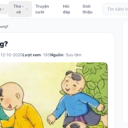
Thơ -
Truyện
Hỏi
Giới
n
vè
cười
đáp
thiệu
 sung?
ng?
: 12-10-2020
Lượt xem
: 195
Nguồn
: Sưu tầm