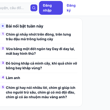
Đăng
Đăng
nhập
ký
Bài nổi bật tuần này
★
1
Chim gì nhảy nhót trên đồng, trên lưng
trâu đậu mà trông luống cày
2
Vừa bằng một đốt ngón tay Day đi day lại,
mất bay hình thù?
3
Đỏ bừng khắp cả mình cây, khi quả chín vỡ
bông bay khắp vùng?
4
Làm anh
5
Chim gì hay nói nhiều lời, chim gì giúp ích
cho người trừ sâu, chim gì có mũ đội đầu,
chim gì có áo nhuộm màu vàng anh?