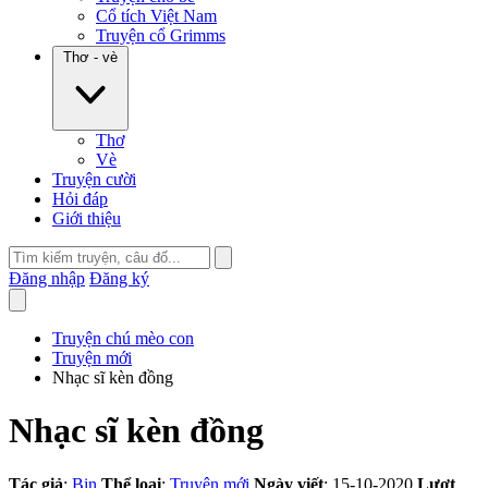
Cổ tích Việt Nam
Truyện cổ Grimms
Thơ - vè
Thơ
Vè
Truyện cười
Hỏi đáp
Giới thiệu
Đăng nhập
Đăng ký
Truyện chú mèo con
Truyện mới
Nhạc sĩ kèn đồng
Nhạc sĩ kèn đồng
Tác giả
:
Bin
Thể loại
:
Truyện mới
Ngày viết
: 15-10-2020
Lượt