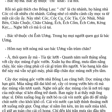
- Bác họ mà. Bác ấy thuộc "chi" khác- Tía nói.
Rồi nó giải thích cho Bông Lau: " chi" là chi nhánh, họ hàng nhà
Cóc có rất nhiều chi nhánh. Giống như có nhiều cành cây mọc ra từ
một cái cây ấy. Này nhé: Cóc, Cóc Cụ, Cóc Tía, Cóc Nhái, Nhái
Bén, Chão Chuộc, Chão Chàng, Ếch, Ếch Cốm, Ếch Cơm, Kèng
Kẹc,... Nghe hết có mà ù cả tai.
- Bác tớ thuộc chi Ễnh Ương. Trong họ mọi người quen gọi là bác
Ương.
- Hôm nay trời nóng mà sao bác Ương vẫn trùm chăn?
- À, thói quen ấy mà - Tía tặc lưỡi - Quanh năm suốt tháng sống
với cây dọc mùng ở góc vườn. Xuân hạ thu đông, mưa dầm nắng
cháy, lúc nào cũng phải có cái gì trùm lên người. Vào hang kín đáo
thế này mà vẫn sợ gió máy, phải đắp chăn dọc mùng mới yên tâm.
Cây dọc mùng góc vườn nhà Bông Lau cũng biết. Dọc mùng chịu
hạn giỏi. Mùa nắng đất đai khô nẻ, cây cỏ trong vườn héo rũ mà
dọc mùng vẫn tươi xanh. Nghe nói gốc dọc mùng còn là nơi trú ngụ
của một nhạc sĩ kèn đồng trứ danh. Ban ngày ít ai thấy mặt ông
nhạc sĩ. Đêm xuống ông ấy mới bò ra cái vòi nước gần đó để nhấp
chút nước cho khỏi khô cổ. Cái vòi nước cạn kiệt thỉnh thoảng mới
rớt xuống một giọt. Ông nhạc sĩ nằm ôm kèn, im ỉm suốt mùa khô,
cố giữ an toàn cho cái cổ họng. Chỉ đến khi trận mưa rào đầu tiên