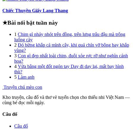
Chiếc Thuyền Giấy Lang Thang
★
Bài nổi bật tuần này
1
Chim gì nhảy nhót trên đồng, trên lưng trâu đậu mà trông
luống cày
2
Đỏ bừng khắp cả mình cây, khi quả chín vỡ bông bay khắp
vùng?
3
Con gì đẹp nhất loài chim, đuôi xòe rực rỡ như nghìn cánh
hoa?
4
Vừa bằng một đốt ngón tay Day đi day lại, mất bay hình
thù?
5
Làm anh
Truyện chú mèo con
Kho truyện, câu đố và thơ vè tuyển chọn cho thiếu nhi Việt Nam —
cùng bé đọc mỗi ngày.
Câu đố
Câu đố