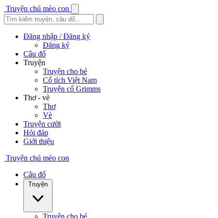
Truyện chú mèo con
Đăng nhập / Đăng ký
Đăng ký
Câu đố
Truyện
Truyện cho bé
Cổ tích Việt Nam
Truyện cổ Grimms
Thơ - vè
Thơ
Vè
Truyện cười
Hỏi đáp
Giới thiệu
Truyện chú mèo con
Câu đố
Truyện
Truyện cho bé