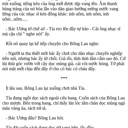
trút xuống, tiếng kèn của ông mới được dịp vang lên. Âm thanh
hùng tráng của nó hòa lẫn vào dàn giao hưởng mừng nước vang
lừng của các nhạc sĩ kèn đồng khác: inh uôm, inh uôm, inh
uôm...uôm.....
- Bác Ương tớ chứ ai! - Tía reo lên đầy tự hào - Cái ông nhạc sĩ
mà cậu chỉ " nghe nói" ấy.
Rồi nó quay lại kể tiếp chuyện cho Bông Lau nghe:
- Người ta tha thiết mời bác ấy chơi cho dàn nhạc chuyên nghiệp
trên núi, nhưng bác ấy từ chối. Già rồi, tính tình lẩm cẩm sao đó. Cứ
lủi thủi góc vườn với cây dọc mùng già, cái vòi nước hỏng. Tớ phải
nói mãi mới chịu đến đây ở cho có bác có cháu đấy.
***
Ít lâu sau, Bông Lau lại xuống chơi nhà Tía.
Tía đang ngồi dọc sách ngoài cửa hang. Cuốn sách của Bông Lau
cho mượn. Bên trong hang, chỉ thấy lăn lóc tấm chăn dọc mùng ngả
màu vàng úa, rách tơi tả.
- Bác Ương đâu? Bông Lau hỏi.
Tía đặt cuốn sách đang đọc dở sang bên, lắc đầu: