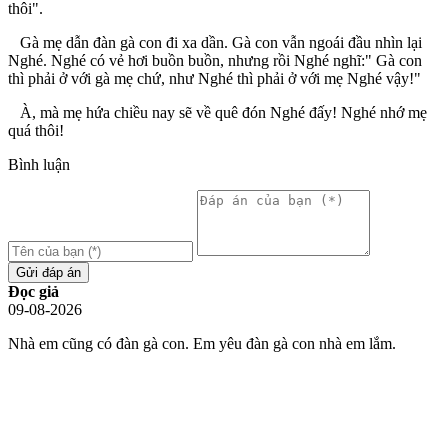
thôi".
Gà mẹ dẫn đàn gà con đi xa dần. Gà con vẫn ngoái đầu nhìn lại
Nghé. Nghé có vẻ hơi buồn buồn, nhưng rồi Nghé nghĩ:" Gà con
thì phải ở với gà mẹ chứ, như Nghé thì phải ở với mẹ Nghé vậy!"
À, mà mẹ hứa chiều nay sẽ về quê đón Nghé đấy! Nghé nhớ mẹ
quá thôi!
Bình luận
Gửi đáp án
Đọc giả
09-08-2026
Nhà em cũng có đàn gà con. Em yêu đàn gà con nhà em lắm.