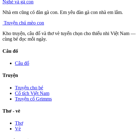
Nghé và gà con
Nhà em cũng có đàn gà con. Em yêu đàn gà con nhà em lắm.
Truyện chú mèo con
Kho truyện, câu đố và thơ vè tuyển chọn cho thiếu nhi Việt Nam —
cùng bé đọc mỗi ngày.
Câu đố
Câu đố
Truyện
Truyện cho bé
Cổ tích Việt Nam
Truyện cổ Grimms
Thơ - vè
Thơ
Vè