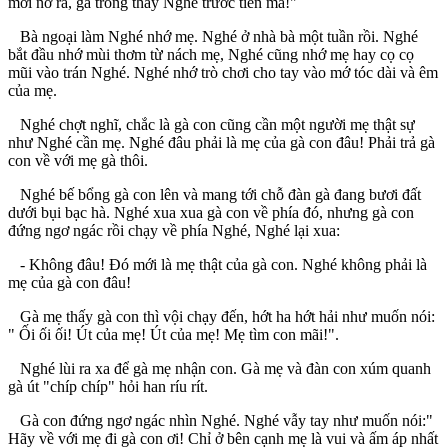
mới nở ra, gà trông thấy Nghé trước tiên mà!"
Bà ngoại làm Nghé nhớ mẹ. Nghé ở nhà bà một tuần rồi. Nghé
bắt đầu nhớ mùi thơm từ nách mẹ, Nghé cũng nhớ mẹ hay cọ cọ
mũi vào trán Nghé. Nghé nhớ trò chơi cho tay vào mớ tóc dài và êm
của mẹ.
Nghé chợt nghĩ, chắc là gà con cũng cần một người mẹ thật sự
như Nghé cần mẹ. Nghé đâu phải là mẹ của gà con đâu! Phải trả gà
con về với mẹ gà thôi.
Nghé bế bổng gà con lên và mang tới chỗ đàn gà đang bươi đất
dưới bụi bạc hà. Nghé xua xua gà con về phía đó, nhưng gà con
đứng ngơ ngác rồi chạy về phía Nghé, Nghé lại xua:
- Không đâu! Đó mới là mẹ thật của gà con. Nghé không phải là
mẹ của gà con đâu!
Gà mẹ thấy gà con thì vội chạy đến, hớt ha hớt hải như muốn nói:
" Ối ối ối! Út của mẹ! Út của mẹ! Mẹ tìm con mãi!".
Nghé lùi ra xa để gà mẹ nhận con. Gà mẹ và đàn con xúm quanh
gà út "chíp chíp" hỏi han ríu rít.
Gà con đứng ngơ ngác nhìn Nghé. Nghé vẫy tay như muốn nói:"
Hãy về với mẹ đi gà con ơi! Chỉ ở bên cạnh mẹ là vui và ấm áp nhất