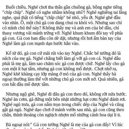
Buổi chiều, Nghé chơi tha thẩn gần chuồng gà, bỗng nghe tiếng
"chíp chíp". Nghé có nghe nhầm không nhỉ?! Nghé nghiêng tai lắng
nghe, quả thật có tiếng "chíp chíp" bé nhỏ, yếu ớt. Nghé ghé đầu
vào nhìn. Ồ, một chú gà con đang chui ra khỏi vỏ. Nhưng sao chỉ
có mình chú thế này? Không thấy mẹ và anh em của bé đâu, chỉ
thasy vương vãi mảnh trứng vỡ. Nghé khum khum đôi tay về phía
gà con. Gà con ban đầu còn dè dặt, nhưng rồi hơi ấm bàn tay của
Nghé làm gà con mạnh dạn bước hẳn vào.
Kể từ đó, gà con cứ mãi rút vào tay Nghé. Chắc bé tưởng đó là
nách của mẹ gà. Nghé chẳng biết làm gì với gà con cả. Nghé đâu
phải là mẹ gà, làm sao chăm sóc gà con được chứ. Nghé lấy cho gà
con một ít hạt tấm, nhưng gà con không mổ được. Chợt nhớ ra,
Nghé khẽ khàng cạy lớp màng ở mỏ của gà con. Nghé thấy bà
ngoại thường làm thế với những chú gà con mới nở. Quả nhiên, gà
con bắt đầu mổ được tấm.
Nhưng ngộ ghê, Nghé đi đâu gà con theo đó, không rời nửa bước.
Nghé ăn cơm, gà đứng một bên nhặt những hạt cơm Nghé đánh rơi.
Nghé ngủ trưa, gà con nằm trọn trong chiếc dép của Nghé và cũng
gật gà ngủ. Nghé dạo chơi ở mảnh vườn sau nhà, gà con cũng theo
chân, thỉnh thoảng còn nghịch nhợm mổ những cánh hoa dại li ti.
Bà ngoại nói:" Gà con tưởng Nghé là mẹ của gà con đấy! Vì lúc