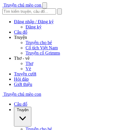
Truyện chú mèo con
Đăng nhập / Đăng ký
Đăng ký
Câu đố
Truyện
Truyện cho bé
Cổ tích Việt Nam
Truyện cổ Grimms
Thơ - vè
Thơ
Vè
Truyện cười
Hỏi đáp
Giới thiệu
Truyện chú mèo con
Câu đố
Truyện
Truyện cho bé