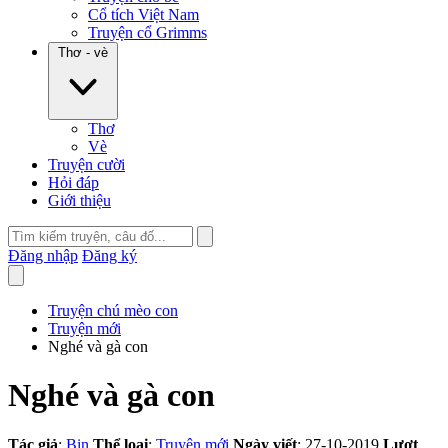
Cổ tích Việt Nam
Truyện cổ Grimms
Thơ - vè
Thơ
Vè
Truyện cười
Hỏi đáp
Giới thiệu
Đăng nhập
Đăng ký
Truyện chú mèo con
Truyện mới
Nghé và gà con
Nghé và gà con
Tác giả
:
Bin
Thể loại
:
Truyện mới
Ngày viết
: 27-10-2019
Lượt