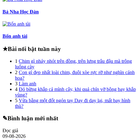
Bá Nha Học Đàn
Bốn anh tài
★
Bài nổi bật tuần này
1
Chim gì nhảy nhót trên đồng, trên lưng trâu đậu mà trông
luống cày
2
Con gì đẹp nhất loài chim, đuôi xòe rực rỡ như nghìn cánh
hoa?
3
Làm anh
4
Đỏ bừng khắp cả mình cây, khi quả chín vỡ bông bay khắp
vùng?
5
Vừa bằng một đốt ngón tay Day đi day lại, mất bay hình
thù?
✎
Bình luận mới nhất
Đọc giả
09-08-2026