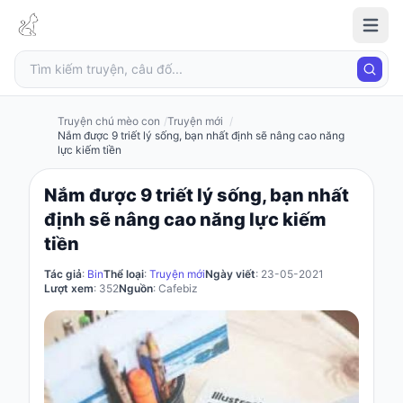
Truyện
chú
mèo
con
Truyện chú mèo con
Truyện mới
Nắm được 9 triết lý sống, bạn nhất định sẽ nâng cao năng
lực kiếm tiền
Đăng
Nắm được 9 triết lý sống, bạn nhất
nhập
định sẽ nâng cao năng lực kiếm
/
tiền
Đăng
ký
Tác giả
:
Bin
Thể loại
:
Truyện mới
Ngày viết
: 23-05-2021
Lượt xem
: 352
Nguồn
: Cafebiz
Đăng
ký
Câu
đố
Truyện