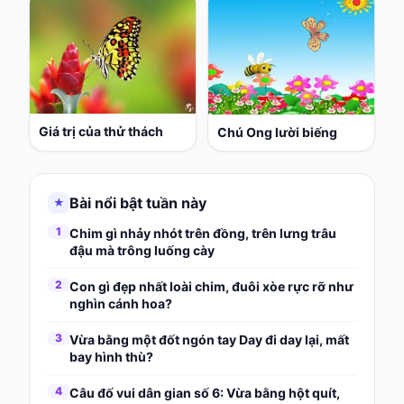
Giá trị của thử thách
Chú Ong lười biếng
Bài nổi bật tuần này
★
1
Chim gì nhảy nhót trên đồng, trên lưng trâu
đậu mà trông luống cày
2
Con gì đẹp nhất loài chim, đuôi xòe rực rỡ như
nghìn cánh hoa?
3
Vừa bằng một đốt ngón tay Day đi day lại, mất
bay hình thù?
4
Câu đố vui dân gian số 6: Vừa bằng hột quít,