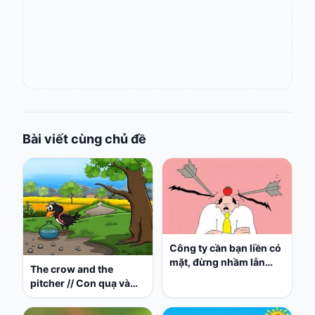
Bài viết cùng chủ đề
Công ty cần bạn liền có
mặt, đừng nhầm lẫn
The crow and the
giữa 'liệt sĩ nơi công sở'
pitcher // Con quạ và
với 'làm tròn trách
cái bình
nhiệm'