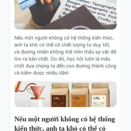
Truyện
cho
bé
Cổ
tích
Nếu một người không có hệ thống kiến thức,
Việt
anh ta khó có thể có chất lượng tư duy tốt,
Nam
và đương nhiên không thể nhìn thấu sự vật để
tìm ra bản chất. Do đó, học hỏi luôn là mấu
Truyện
cổ
chốt đưa chúng ta đến con đường thành công
Grimms
và kiếm được nhiều tiền!
Thơ
-
vè
Thơ
Vè
Nếu một người không có hệ thống
Truyện
kiến thức, anh ta khó có thể có
cười