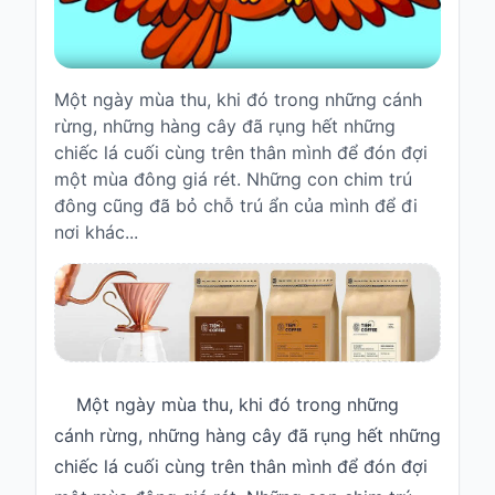
Truyện
cho
bé
Một ngày mùa thu, khi đó trong những cánh
Cổ
rừng, những hàng cây đã rụng hết những
tích
chiếc lá cuối cùng trên thân mình để đón đợi
Việt
một mùa đông giá rét. Những con chim trú
Nam
đông cũng đã bỏ chỗ trú ẩn của mình để đi
Truyện
nơi khác...
cổ
Grimms
Thơ
-
vè
Thơ
Một ngày mùa thu, khi đó trong những
Vè
cánh rừng, những hàng cây đã rụng hết những
chiếc lá cuối cùng trên thân mình để đón đợi
Truyện
cười