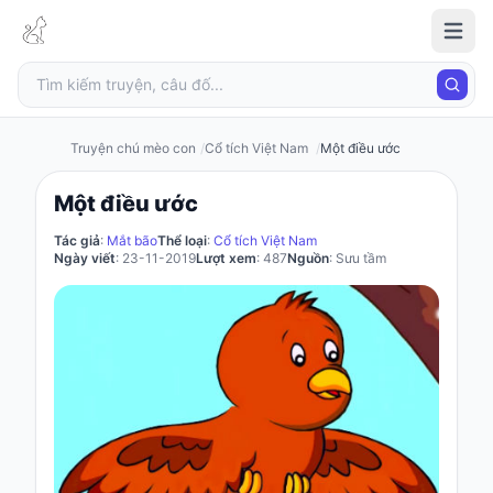
Truyện
chú
mèo
con
Truyện chú mèo con
Cổ tích Việt Nam
Một điều ước
Một điều ước
Đăng
Tác giả
:
Mắt bão
Thể loại
:
Cổ tích Việt Nam
nhập
Ngày viết
: 23-11-2019
Lượt xem
: 487
Nguồn
: Sưu tầm
/
Đăng
ký
Đăng
ký
Câu
đố
Truyện