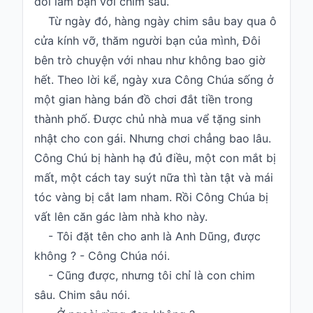
đòi làm bạn với chim sâu.
Từ ngày đó, hàng ngày chim sâu bay qua ô
cửa kính vỡ, thăm người bạn của mình, Đôi
bên trò chuyện với nhau như không bao giờ
hết. Theo lời kể, ngày xưa Công Chúa sống ở
một gian hàng bán đồ chơi đắt tiền trong
thành phố. Được chủ nhà mua vể tặng sinh
nhật cho con gái. Nhưng chơi chẳng bao lâu.
Công Chú bị hành hạ đủ điều, một con mắt bị
mất, một cách tay suýt nữa thì tàn tật và mái
tóc vàng bị cắt lam nham. Rồi Công Chúa bị
vất lên căn gác làm nhà kho này.
- Tôi đặt tên cho anh là Anh Dũng, được
không ? - Công Chúa nói.
- Cũng được, nhưng tôi chỉ là con chim
sâu. Chim sâu nói.