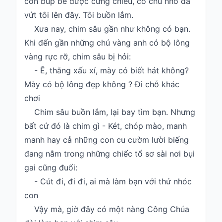
con búp bê được cưng chiều, cô chủ nhỏ đã
vứt tôi lên đây. Tôi buồn lắm.
Xưa nay, chim sâu gần như không có bạn.
Khi đến gần những chú vàng anh có bộ lông
vàng rực rỡ, chim sâu bị hỏi:
- Ê, thằng xấu xí, mày có biết hát không?
Mày có bộ lông đẹp không ? Đi chỗ khác
chơi
Chim sâu buồn lắm, lại bay tìm bạn. Nhưng
bất cứ đó là chim gì - Két, chóp mào, manh
manh hay cả những con cu cườm lười biếng
đang nằm trong những chiếc tổ sơ sài nơi bụi
gai cũng đuổi:
- Cút đi, đi đi, ai mà làm bạn với thứ nhóc
con
Vậy mà, giờ đây có một nàng Công Chúa