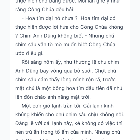
thực hiện cho bằng được. Mỗi lần ghé y như
rằng Công Chúa đều hỏi:
- Hoa tím dại nở chưa ? Hoa tím dại có
thực hiện được lời hứa cho Công Chúa không
? Chim Anh Dũng không biết - Nhưng chứ
chim sâu vẫn tò mò muốn biết Công Chúa
ước điều gì.
Rồi sáng hôm ấy, như thường lệ chú chim
Anh Dũng bay vòng qua bờ suối. Chợt chú
chim sâu cảm thấy lòng mình rộn rã, trước
mặt chú là một bông hoa tím đầu tiên đã nhú
lên đón chào ánh nắng mặt trời.
Một cơn gió lạnh tràn tới. Cái lạnh kinh
khủng khiến cho chú chim sâu chịu không nổi.
Đáng lẽ với cái lạnh này, kẻ không có việc thì
nên trú ẩn trong tổ ấm của mình. Nhưng chú