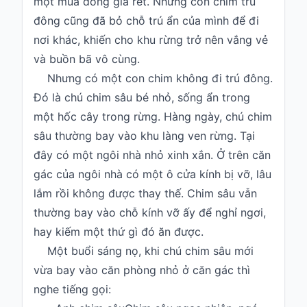
một mùa đông giá rét. Những con chim trú
đông cũng đã bỏ chỗ trú ẩn của mình để đi
Hỏi
đáp
nơi khác, khiến cho khu rừng trở nên vắng vẻ
và buồn bã vô cùng.
Giới
thiệu
Nhưng có một con chim không đi trú đông.
Đó là chú chim sâu bé nhỏ, sống ẩn trong
một hốc cây trong rừng. Hàng ngày, chú chim
sâu thường bay vào khu làng ven rừng. Tại
đây có một ngôi nhà nhỏ xinh xắn. Ở trên căn
gác của ngôi nhà có một ô cửa kính bị vỡ, lâu
lắm rồi không được thay thế. Chim sâu vẫn
thường bay vào chỗ kính vỡ ấy để nghỉ ngơi,
hay kiếm một thứ gì đó ăn được.
Một buổi sáng nọ, khi chú chim sâu mới
vừa bay vào căn phòng nhỏ ở căn gác thì
nghe tiếng gọi: