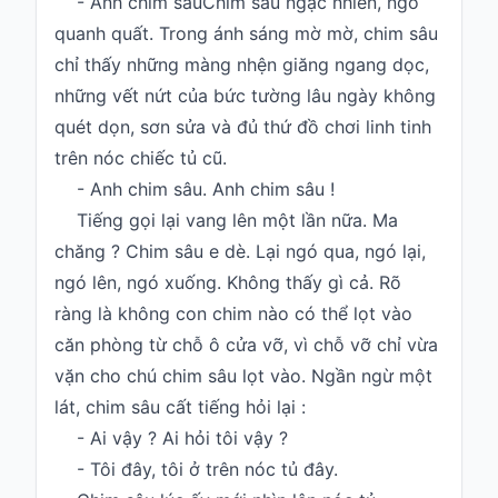
- Anh chim sâuChim sâu ngạc nhiên, ngó
quanh quất. Trong ánh sáng mờ mờ, chim sâu
chỉ thấy những màng nhện giăng ngang dọc,
những vết nứt của bức tường lâu ngày không
quét dọn, sơn sửa và đủ thứ đồ chơi linh tinh
trên nóc chiếc tủ cũ.
- Anh chim sâu. Anh chim sâu !
Tiếng gọi lại vang lên một lần nữa. Ma
chăng ? Chim sâu e dè. Lại ngó qua, ngó lại,
ngó lên, ngó xuống. Không thấy gì cả. Rõ
ràng là không con chim nào có thể lọt vào
căn phòng từ chỗ ô cửa vỡ, vì chỗ vỡ chỉ vừa
vặn cho chú chim sâu lọt vào. Ngần ngừ một
lát, chim sâu cất tiếng hỏi lại :
- Ai vậy ? Ai hỏi tôi vậy ?
- Tôi đây, tôi ở trên nóc tủ đây.