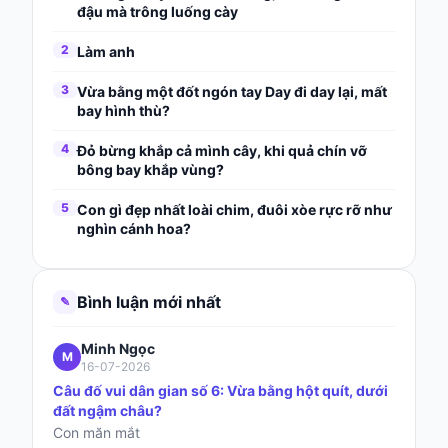
đậu mà trông luống cày
2
Làm anh
3
Vừa bằng một đốt ngón tay Day đi day lại, mất
bay hình thù?
4
Đỏ bừng khắp cả mình cây, khi quả chín vỡ
bông bay khắp vùng?
5
Con gì đẹp nhất loài chim, đuôi xòe rực rỡ như
nghìn cánh hoa?
Bình luận mới nhất
✎
Minh Ngọc
M
16-07-2026
Câu đố vui dân gian số 6: Vừa bằng hột quít, dưới
đất ngậm châu?
Con măn mắt