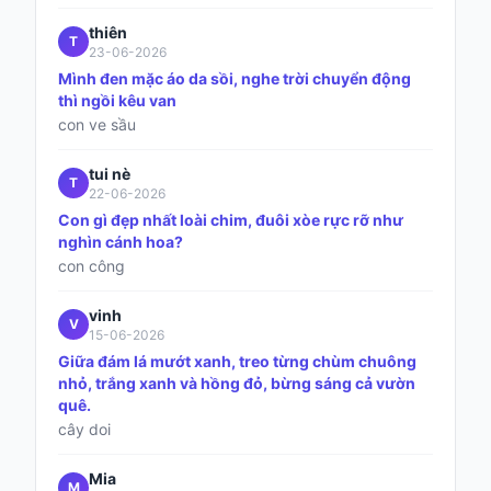
thiên
T
23-06-2026
Mình đen mặc áo da sồi, nghe trời chuyển động
thì ngồi kêu van
con ve sầu
tui nè
T
22-06-2026
Con gì đẹp nhất loài chim, đuôi xòe rực rỡ như
nghìn cánh hoa?
con công
vinh
V
15-06-2026
Giữa đám lá mướt xanh, treo từng chùm chuông
nhỏ, trắng xanh và hồng đỏ, bừng sáng cả vườn
quê.
cây doi
Mia
M