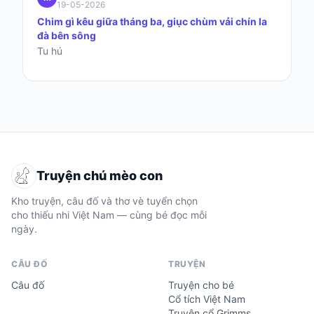
19-05-2026
Chim gì kêu giữa tháng ba, giục chùm vải chín la
đà bên sông
Tu hú
Truyện chú mèo con
Kho truyện, câu đố và thơ vè tuyển chọn
cho thiếu nhi Việt Nam — cùng bé đọc mỗi
ngày.
CÂU ĐỐ
TRUYỆN
Câu đố
Truyện cho bé
Cổ tích Việt Nam
Truyện cổ Grimms