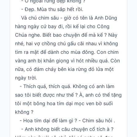
- Ở ngoài rừng đẹp không ?
- Đẹp. Mùa thu sắp hết rồi.
Và chú chim sâu - giờ có tên là Anh Dũng
hàng ngày cứ bay đi, rồi kể lại cho Công
Chúa nghe. Biết bao chuyện để mà kể ? Này
nhé, hai vợ chồng chú gấu cãi nhau vì không
tìm ra mật để dành cho mùa đông. Con chim
vàng anh bị khản giọng vì hót nhiều quá. Còn
nữa, có đám cháy bên kia rừng đỏ lửa một
ngày trời.
- Thích quá, thích quá. Không có anh làm
sao tôi biết được như thế ? À, anh có thể tặng
tôi một bông hoa tím dại mọc ven bờ suối
không ?
- Hoa tím dại để làm gì ? - Chim sâu hỏi .
- Anh không biết câu chuyện cổ tích à ?