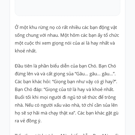
Truyện
cho
bé
Cổ
Ở một khu rừng nọ có rất nhiều các bạn động vật
tích
sống chung với nhau. Một hôm các bạn ấy tổ chức
Việt
Nam
một cuộc thi xem giọng nói của ai là hay nhất và
khoẻ nhất.
Truyện
cổ
Grimms
Đầu tiên là phần biểu diễn của bạn Chó. Bạn Chó
đừng lên và và cất giọng sủa “Gâu… gâu… gâu…”.
Thơ
Các bạn khác hỏi: “Giọng bạn như vậy có gì hay?”.
-
vè
Bạn Chó đáp: “Giọng của tớ là hay và khoẻ nhất.
Buổi tối khi mọi người đi ngủ tớ sẽ thức để trông
Thơ
nhà. Nếu có người xấu vào nhà, tớ chỉ cần sủa lên
Vè
họ sẽ sợ hãi mà chạy thật xa”. Các bạn khác gật gù
ra vẻ đồng ý.
Truyện
cười