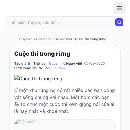
Truyện
chú mèo
con
Truyện chú mèo con
Truyện mới
Cuộc thi trong rừng
Cuộc thi trong rừng
Đăng
nhập
Tác giả
:
Bin
Thể loại
:
Truyện mới
Ngày viết
: 05-09-2020
/
Lượt xem
: 900
Nguồn
: Sưu tầm
Đăng
ký
Đăng
Ở một khu rừng nọ có rất nhiều các bạn động
ký
vật sống chung với nhau. Một hôm các bạn
ấy tổ chức một cuộc thi xem giọng nói của ai
Câu
đố
là hay nhất và khoẻ nhất.
Truyện