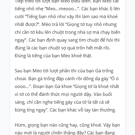
Tiếp theo tới lượt bạn Mèo biểu diễn. Bạn Mèo cất
Hỏi
tiếng nhỏ nhẹ “Meo…meooo…”. Các bạn khác ồ lên
đáp
cười “Tiếng bạn nhỏ như vậy thì làm sao mà khoẻ
Giới
nhất được?”. Mèo trả lời “Giọng tớ tuy nhỏ nhưng
thiệu
chỉ cần tớ kêu lên chuột trong nhà sợ mà chạy biến
ngay”. Các bạn định quay sang tìm chuột để hỏi thì
đúng là các bạn chuột sợ quá trốn hết mất rồi.
Đúng là tiếng của bạn Mèo khoẻ thật.
Sau bạn Mèo tới lượt phần thi của bạn Gà trống
choai. Bạn gà trống đập cánh rồi dõng dạ gáy “Ò ó
oooo…”. Đoạn bạn Gà khoe “Giọng tớ là khoẻ nhất
vì tớ có thể đánh thức mọi người dậy. Vào buổi
sáng, chỉ cần nghe tiếng gáy của tớ là tất cả sẽ
bừng tỉng ngay”. Các bạn khác vỗ tay tán thưởng.
Hừm, giọng bạn nào cũng hay, cũng khoẻ. Vậy bạn
nào mới là người chiến thắng đây? Các bạn đang