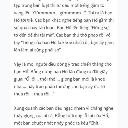
tập trung bàn luật thì từ đâu một tiếng gầm to
vang lên “Gừmmmm… gừmmmm…”. Thì ra là bạn
Hổ tới trễ. Các bạn khác nghe tiếng bạn Hổ gầm thì
sợ quá chạy tán loạn. Bạn Hổ lên tiếng “Đừng sợ,
tớ đến để thi tài mà”. Các bạn thú thở phào rồi vỗ
tay “Tiếng của bạn Hổ là khoẻ nhất rồi, bạn ấy gầm
lên làm ai cũng phải sợ”.
Vậy là mọi người đều đồng ý trao chiến thắng cho
bạn Hổ. Bỗng dưng bạn Hổ lăn đùng ra đất giãy
giụa: “Ối ối… thôi thôi… giọng bạn mới là khoẻ
nhất… hãy trao phần thưởng cho bạn ấy đi. Tớ
thua rồi… thua rồi…”
Xung quanh các bạn đều ngạc nhiên vì chẳng nghe
thấy giọng của ai cả. Bỗng từ trong lỗ tai của Hổ,
một bạn chuột nhắt nhảy phóc ra kêu “Chít…