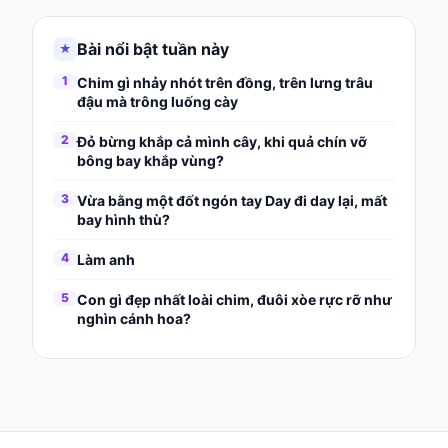
Bài nổi bật tuần này
★
1
Chim gì nhảy nhót trên đồng, trên lưng trâu
đậu mà trông luống cày
2
Đỏ bừng khắp cả mình cây, khi quả chín vỡ
bông bay khắp vùng?
3
Vừa bằng một đốt ngón tay Day đi day lại, mất
bay hình thù?
4
Làm anh
5
Con gì đẹp nhất loài chim, đuôi xòe rực rỡ như
nghìn cánh hoa?