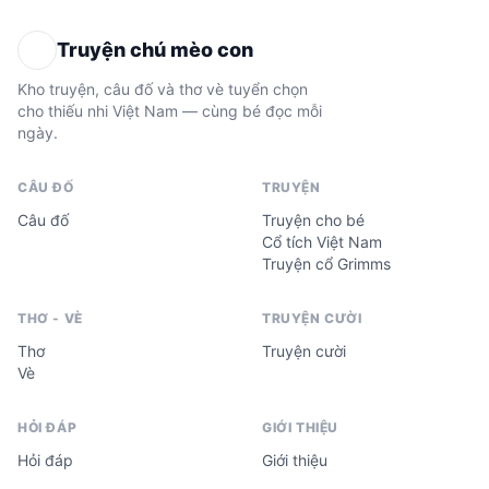
Truyện chú mèo con
Kho truyện, câu đố và thơ vè tuyển chọn
cho thiếu nhi Việt Nam — cùng bé đọc mỗi
ngày.
CÂU ĐỐ
TRUYỆN
Câu đố
Truyện cho bé
Cổ tích Việt Nam
Truyện cổ Grimms
THƠ - VÈ
TRUYỆN CƯỜI
Thơ
Truyện cười
Vè
HỎI ĐÁP
GIỚI THIỆU
Hỏi đáp
Giới thiệu