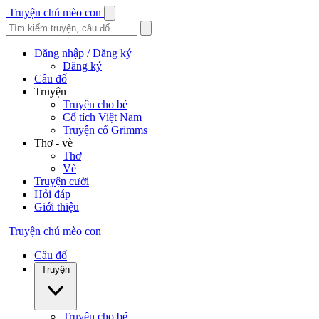
Truyện chú mèo con
Đăng nhập / Đăng ký
Đăng ký
Câu đố
Truyện
Truyện cho bé
Cổ tích Việt Nam
Truyện cổ Grimms
Thơ - vè
Thơ
Vè
Truyện cười
Hỏi đáp
Giới thiệu
Truyện chú mèo con
Câu đố
Truyện
Truyện cho bé