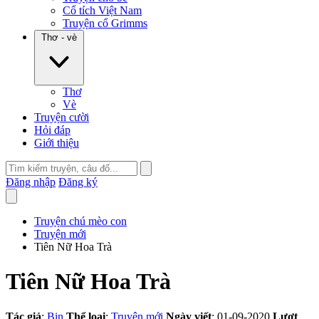
Cổ tích Việt Nam
Truyện cổ Grimms
Thơ - vè
Thơ
Vè
Truyện cười
Hỏi đáp
Giới thiệu
Đăng nhập
Đăng ký
Truyện chú mèo con
Truyện mới
Tiên Nữ Hoa Trà
Tiên Nữ Hoa Trà
Tác giả
:
Bin
Thể loại
:
Truyện mới
Ngày viết
: 01-09-2020
Lượt