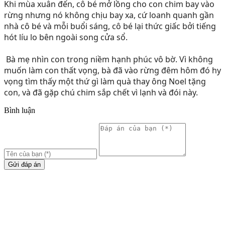
Khi mùa xuân đến, cô bé mở lồng cho con chim bay vào 
rừng nhưng nó không chịu bay xa, cứ loanh quanh gần 
nhà cô bé và mỗi buổi sáng, cô bé lại thức giấc bởi tiếng 
hót líu lo bên ngoài song cửa sổ.
 Bà mẹ nhìn con trong niềm hạnh phúc vô bờ. Vì không 
muốn làm con thất vọng, bà đã vào rừng đêm hôm đó hy 
vọng tìm thấy một thứ gì làm quà thay ông Noel tặng 
con, và đã gặp chú chim sắp chết vì lạnh và đói này.
Bình luận
Gửi đáp án