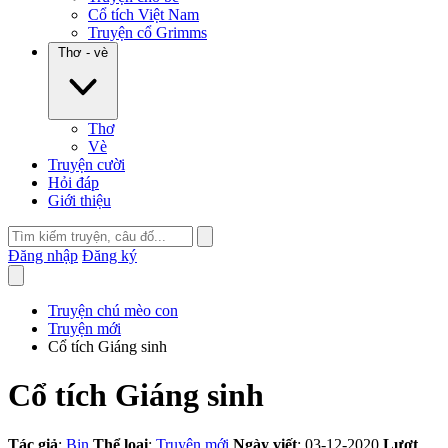
Cổ tích Việt Nam
Truyện cổ Grimms
Thơ - vè
Thơ
Vè
Truyện cười
Hỏi đáp
Giới thiệu
Đăng nhập
Đăng ký
Truyện chú mèo con
Truyện mới
Cổ tích Giáng sinh
Cổ tích Giáng sinh
Tác giả
:
Bin
Thể loại
:
Truyện mới
Ngày viết
: 03-12-2020
Lượt