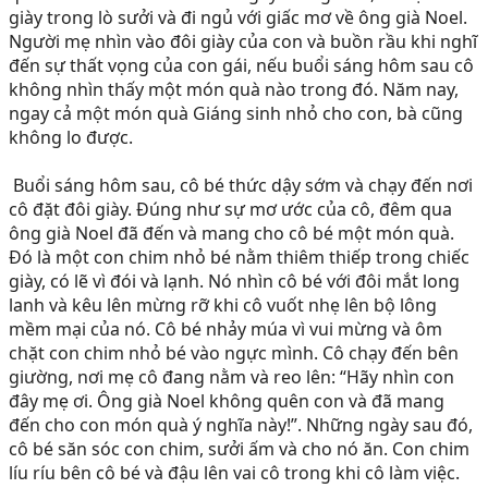
giày trong lò sưởi và đi ngủ với giấc mơ về ông già Noel. 
Người mẹ nhìn vào đôi giày của con và buồn rầu khi nghĩ 
đến sự thất vọng của con gái, nếu buổi sáng hôm sau cô 
không nhìn thấy một món quà nào trong đó. Năm nay, 
ngay cả một món quà Giáng sinh nhỏ cho con, bà cũng 
không lo được.
 Buổi sáng hôm sau, cô bé thức dậy sớm và chạy đến nơi 
cô đặt đôi giày. Đúng như sự mơ ước của cô, đêm qua 
ông già Noel đã đến và mang cho cô bé một món quà. 
Đó là một con chim nhỏ bé nằm thiêm thiếp trong chiếc 
giày, có lẽ vì đói và lạnh. Nó nhìn cô bé với đôi mắt long 
lanh và kêu lên mừng rỡ khi cô vuốt nhẹ lên bộ lông 
mềm mại của nó. Cô bé nhảy múa vì vui mừng và ôm 
chặt con chim nhỏ bé vào ngực mình. Cô chạy đến bên 
giường, nơi mẹ cô đang nằm và reo lên: “Hãy nhìn con 
đây mẹ ơi. Ông già Noel không quên con và đã mang 
đến cho con món quà ý nghĩa này!”. Những ngày sau đó, 
cô bé săn sóc con chim, sưởi ấm và cho nó ăn. Con chim 
líu ríu bên cô bé và đậu lên vai cô trong khi cô làm việc. 