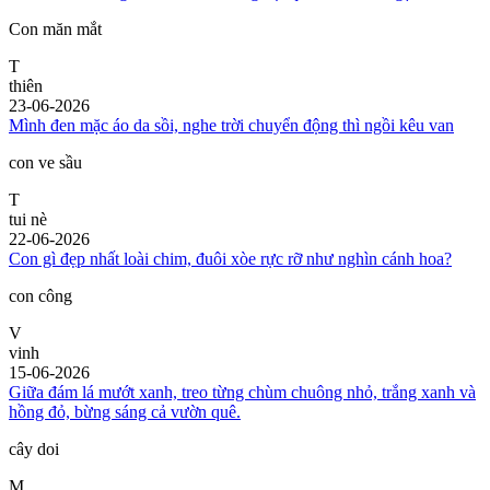
Con măn mắt
T
thiên
23-06-2026
Mình đen mặc áo da sồi, nghe trời chuyển động thì ngồi kêu van
con ve sầu
T
tui nè
22-06-2026
Con gì đẹp nhất loài chim, đuôi xòe rực rỡ như nghìn cánh hoa?
con công
V
vinh
15-06-2026
Giữa đám lá mướt xanh, treo từng chùm chuông nhỏ, trắng xanh và
hồng đỏ, bừng sáng cả vườn quê.
cây doi
M