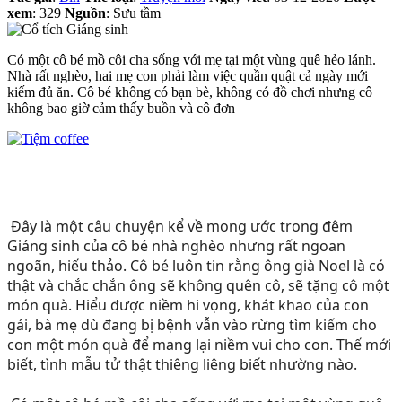
xem
: 329
Nguồn
: Sưu tầm
Có một cô bé mồ côi cha sống với mẹ tại một vùng quê hẻo lánh.
Nhà rất nghèo, hai mẹ con phải làm việc quần quật cả ngày mới
kiếm đủ ăn. Cô bé không có bạn bè, không có đồ chơi nhưng cô
không bao giờ cảm thấy buồn và cô đơn
 Đây là một câu chuyện kể về mong ước trong đêm 
Giáng sinh của cô bé nhà nghèo nhưng rất ngoan 
ngoãn, hiếu thảo. Cô bé luôn tin rằng ông già Noel là có 
thật và chắc chắn ông sẽ không quên cô, sẽ tặng cô một 
món quà. Hiểu được niềm hi vọng, khát khao của con 
gái, bà mẹ dù đang bị bệnh vẫn vào rừng tìm kiếm cho 
con một món quà để mang lại niềm vui cho con. Thế mới 
biết, tình mẫu tử thật thiêng liêng biết nhường nào.