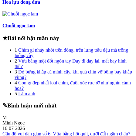
Hoa lựu đong đưa
Chuỗi ngọc lam
★
Bài nổi bật tuần này
1
Chim gì nhảy nhót trên đồng, trên lưng trâu đậu mà trông
luống cày
2
Vừa bằng một đốt ngón tay Day đi day lại, mất bay hình
thù?
3
Đỏ bừng khắp cả mình cây, khi quả chín vỡ bông bay khắp
vùng?
4
Con gì đẹp nhất loài chim, đuôi xòe rực rỡ như nghìn cánh
hoa?
5
Làm anh
✎
Bình luận mới nhất
M
Minh Ngọc
16-07-2026
Câu đố vui dân gian số 6: Vừa bằng hột quít, dưới đất ngậm châu?