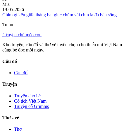
Mia
19-05-2026
Chim gì kêu giữa tháng ba, giục chùm vải chín la đà bên sông
Tu hú
Truyện chú mèo con
Kho truyện, câu đố và thơ vè tuyển chọn cho thiếu nhi Việt Nam —
cùng bé đọc mỗi ngày.
Câu đố
Câu đố
Truyện
Truyện cho bé
Cổ tích Việt Nam
Truyện cổ Grimms
Thơ - vè
Thơ