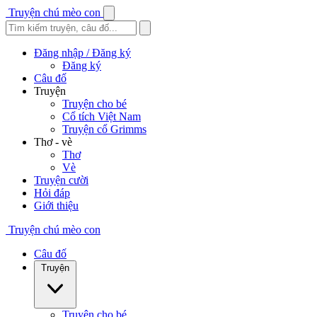
Truyện chú mèo con
Đăng nhập / Đăng ký
Đăng ký
Câu đố
Truyện
Truyện cho bé
Cổ tích Việt Nam
Truyện cổ Grimms
Thơ - vè
Thơ
Vè
Truyện cười
Hỏi đáp
Giới thiệu
Truyện chú mèo con
Câu đố
Truyện
Truyện cho bé