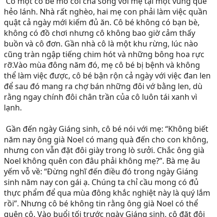
 Có một cô bé mồ côi cha sống với mẹ tại một vùng quê 
hẻo lánh. Nhà rất nghèo, hai mẹ con phải làm việc quần 
quật cả ngày mới kiếm đủ ăn. Cô bé không có bạn bè, 
không có đồ chơi nhưng cô không bao giờ cảm thấy 
buồn và cô đơn. Gần nhà cô là một khu rừng, lúc nào 
cũng tràn ngập tiếng chim hót và những bông hoa rực 
rỡ.Vào mùa đông năm đó, mẹ cô bé bị bệnh và không 
thể làm việc được, cô bé bận rộn cả ngày với việc đan len 
để sau đó mang ra chợ bán những đôi vớ bằng len, dù 
rằng ngay chính đôi chân trần của cô luôn tái xanh vì 
lạnh.
 Gần đến ngày Giáng sinh, cô bé nói với mẹ: “Không biết 
năm nay ông già Noel có mang quà đến cho con không, 
nhưng con vẫn đặt đôi giày trong lò sưởi. Chắc ông già 
Noel không quên con đâu phải không mẹ?”. Bà mẹ âu 
yếm vỗ về: “Đừng nghĩ đến điều đó trong ngày Giáng 
sinh năm nay con gái ạ. Chúng ta chỉ cầu mong có đủ 
thực phẩm để qua mùa đông khắc nghiệt này là quý lắm 
rồi”. Nhưng cô bé không tin rằng ông già Noel có thể 
quên cô. Vào buổi tối trước ngày Giáng sinh, cô đặt đôi 