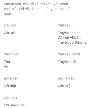
Kho truyện, câu đố và thơ vè tuyển chọn
cho thiếu nhi Việt Nam — cùng bé đọc mỗi
ngày.
CÂU ĐỐ
TRUYỆN
Câu đố
Truyện cho bé
Cổ tích Việt Nam
Truyện cổ Grimms
THƠ - VÈ
TRUYỆN CƯỜI
Thơ
Truyện cười
Vè
HỎI ĐÁP
GIỚI THIỆU
Hỏi đáp
Giới thiệu
LIÊN KẾT
Chú mèo con