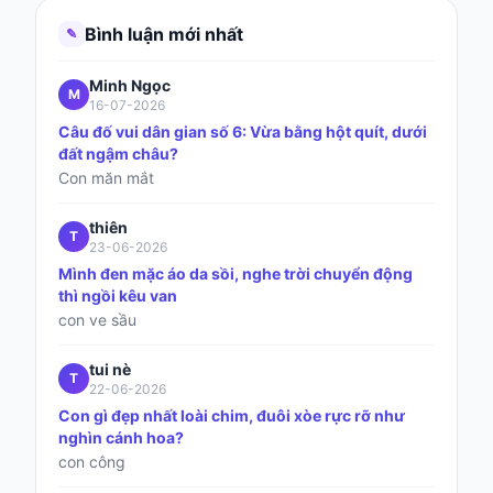
Bình luận mới nhất
✎
Minh Ngọc
M
16-07-2026
Câu đố vui dân gian số 6: Vừa bằng hột quít, dưới
đất ngậm châu?
Con măn mắt
thiên
T
23-06-2026
Mình đen mặc áo da sồi, nghe trời chuyển động
thì ngồi kêu van
con ve sầu
tui nè
T
22-06-2026
Con gì đẹp nhất loài chim, đuôi xòe rực rỡ như
nghìn cánh hoa?
con công