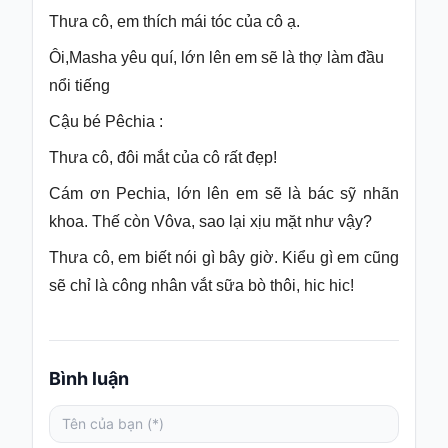
Thưa cô, em thích mái tóc của cô ạ.
Hỏi
đáp
Ôi,Masha yêu quí, lớn lên em sẽ là thợ làm đầu
nổi tiếng
Giới
thiệu
Cậu bé Pêchia :
Thưa cô, đôi mắt của cô rất đẹp!
Cám ơn Pechia, lớn lên em sẽ là bác sỹ nhãn
khoa. Thế còn Vôva, sao lại xịu mặt như vậy?
Thưa cô, em biết nói gì bây giờ. Kiểu gì em cũng
sẽ chỉ là công nhân vắt sữa bò thôi, hic hic!
Bình luận