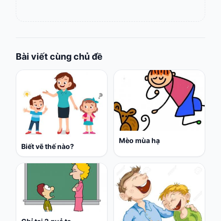
Bài viết cùng chủ đề
Mèo mùa hạ
Biết vẽ thế nào?