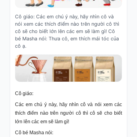
Truyện
cho
Cô giáo: Các em chú ý này, hãy nhìn cô và
bé
nói xem các thích điểm nào trên người cô thì
cô sẽ cho biết lớn lên các em sẽ làm gì! Cô
Cổ
tích
bé Masha nói: Thưa cô, em thích mái tóc của
Việt
cô ạ.
Nam
Truyện
cổ
Grimms
Thơ
-
Cô giáo:
vè
Các em chú ý này, hãy nhìn cô và nói xem các
Thơ
thích điểm nào trên người cô thì cô sẽ cho biết
Vè
lớn lên các em sẽ làm gì!
Truyện
Cô bé Masha nói:
cười