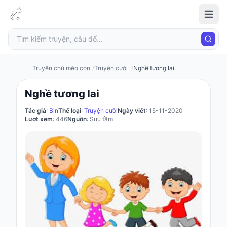
Truyện
chú
mèo
con
Truyện chú mèo con
Truyện cười
Nghề tương lai
Nghề tương lai
Đăng
Tác giả
:
Bin
Thể loại
:
Truyện cười
Ngày viết
: 15-11-2020
nhập
Lượt xem
: 446
Nguồn
: Sưu tầm
/
Đăng
ký
Đăng
ký
Câu
đố
Truyện