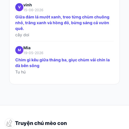
vinh
V
15-06-2026
Giữa đám lá mướt xanh, treo từng chùm chuông
nhỏ, trắng xanh và hồng đỏ, bừng sáng cả vườn
quê.
cây doi
Mia
M
19-05-2026
Chim gì kêu giữa tháng ba, giục chùm vải chín la
đà bên sông
Tu hú
Truyện chú mèo con