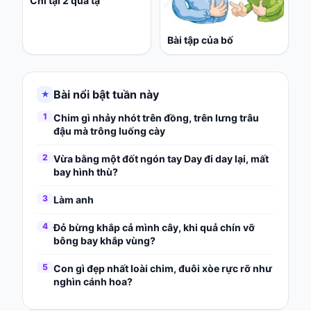
Chỉ tại 2 quả tạ
Bài tập của bố
Bài nổi bật tuần này
★
1
Chim gì nhảy nhót trên đồng, trên lưng trâu
đậu mà trông luống cày
2
Vừa bằng một đốt ngón tay Day đi day lại, mất
bay hình thù?
3
Làm anh
4
Đỏ bừng khắp cả mình cây, khi quả chín vỡ
bông bay khắp vùng?
5
Con gì đẹp nhất loài chim, đuôi xòe rực rỡ như
nghìn cánh hoa?