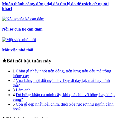
Muốn thành công, đừng dại dột tìm lý do để trách cứ người
khác!
Nỗi sợ của kẻ can đảm
Một việc nhỏ thôi
★
Bài nổi bật tuần này
1
Chim gì nhảy nhót trên đồng, trên lưng trâu đậu mà trông
luống cày
2
Vừa bằng một đốt ngón tay Day đi day lại, mất bay hình
thù?
3
Làm anh
4
Đỏ bừng khắp cả mình cây, khi quả chín vỡ bông bay khắp
vùng?
5
Con gì đẹp nhất loài chim, đuôi xòe rực rỡ như nghìn cánh
hoa?