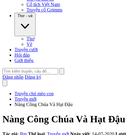
Cổ tích Việt Nam
Truyện cổ Grimms
Thơ - vè
Thơ
Vè
Truyện cười
Hỏi đáp
Giới thiệu
Đăng nhập
Đăng ký
Truyện chú mèo con
Truyện mới
Nàng Công Chúa Và Hạt Đậu
Nàng Công Chúa Và Hạt Đậu
Tác giả
:
Bin
Thể loại
:
Truyện mới
Ngày viết
: 14-07-2020
Lượt