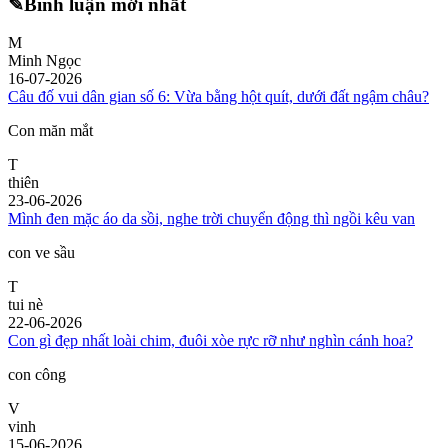
✎
Bình luận mới nhất
M
Minh Ngọc
16-07-2026
Câu đố vui dân gian số 6: Vừa bằng hột quít, dưới đất ngậm châu?
Con măn mắt
T
thiên
23-06-2026
Mình đen mặc áo da sồi, nghe trời chuyển động thì ngồi kêu van
con ve sầu
T
tui nè
22-06-2026
Con gì đẹp nhất loài chim, đuôi xòe rực rỡ như nghìn cánh hoa?
con công
V
vinh
15-06-2026