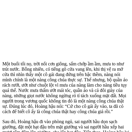
Một buổi tối nọ, trời nổi cơn giông, sấm chớp ầm ầm, mưa to như
trút nước. Bỗng nhiên, có tiếng gõ cửa vang lên, khi thị vệ ra mở
cửa thì nhìn thấy một cô gái đang đứng trên bậc thềm, nàng nói
mình chính là một nàng công chúa thực sự. Thế nhưng, bộ quần áo
rách rưới, ướt như chuột lột vì mưa của nàng làm cho nàng tiều tụy
quá thể. Nước mưa thấm ướt mái tóc, quần áo và cả đôi giày của
nàng, những giọt nước không ngừng rỏ tí tách xuống mặt đất. Mọi
người trong vương quốc không tin đó là một nàng công chúa thật
sự. Đúng lúc đó, Hoàng hậu nói: “Cứ cho cô gái ấy vào, ta đã có
cách để biết cô ấy là công chúa thật hay công chúa giả rồi.”
Sau đó, Hoàng hậu đi vào phòng ngủ, sai người hầu dọn sạch
giường, đặt một hạt đậu trên mặt giường và sai người hầu xếp hai