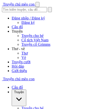
Truyện chú mèo con
Đăng nhập / Đăng ký
Đăng ký
Câu đố
Truyện
Truyện cho bé
Cổ tích Việt Nam
Truyện cổ Grimms
Thơ - vè
Thơ
Vè
Truyện cười
Hỏi đáp
Giới thiệu
Truyện chú mèo con
Câu đố
Truyện
Truyện cho bé