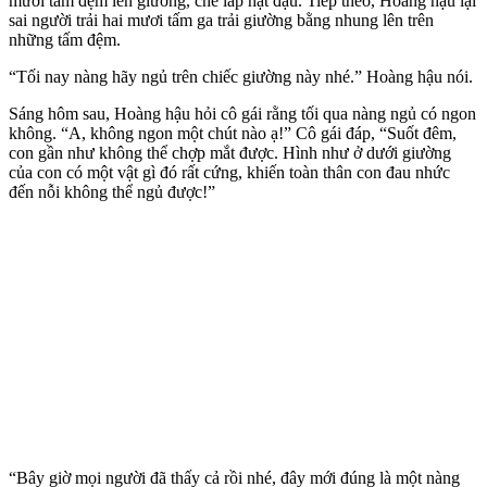
mươi tấm đệm lên giường, che lấp hạt đậu. Tiếp theo, Hoàng hậu lại
sai người trải hai mươi tấm ga trải giường bằng nhung lên trên
những tấm đệm.
“Tối nay nàng hãy ngủ trên chiếc giường này nhé.” Hoàng hậu nói.
Sáng hôm sau, Hoàng hậu hỏi cô gái rằng tối qua nàng ngủ có ngon
không. “A, không ngon một chút nào ạ!” Cô gái đáp, “Suốt đêm,
con gần như không thể chợp mắt được. Hình như ở dưới giường
của con có một vật gì đó rất cứng, khiến toàn thân con đau nhức
đến nỗi không thể ngủ được!”
“Bây giờ mọi người đã thấy cả rồi nhé, đây mới đúng là một nàng