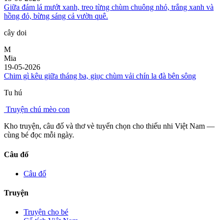
Giữa đám lá mướt xanh, treo từng chùm chuông nhỏ, trắng xanh và
hồng đỏ, bừng sáng cả vườn quê.
cây doi
M
Mia
19-05-2026
Chim gì kêu giữa tháng ba, giục chùm vải chín la đà bên sông
Tu hú
Truyện chú mèo con
Kho truyện, câu đố và thơ vè tuyển chọn cho thiếu nhi Việt Nam —
cùng bé đọc mỗi ngày.
Câu đố
Câu đố
Truyện
Truyện cho bé