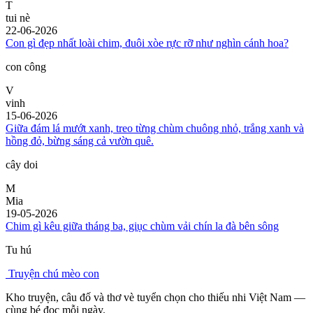
T
tui nè
22-06-2026
Con gì đẹp nhất loài chim, đuôi xòe rực rỡ như nghìn cánh hoa?
con công
V
vinh
15-06-2026
Giữa đám lá mướt xanh, treo từng chùm chuông nhỏ, trắng xanh và
hồng đỏ, bừng sáng cả vườn quê.
cây doi
M
Mia
19-05-2026
Chim gì kêu giữa tháng ba, giục chùm vải chín la đà bên sông
Tu hú
Truyện chú mèo con
Kho truyện, câu đố và thơ vè tuyển chọn cho thiếu nhi Việt Nam —
cùng bé đọc mỗi ngày.