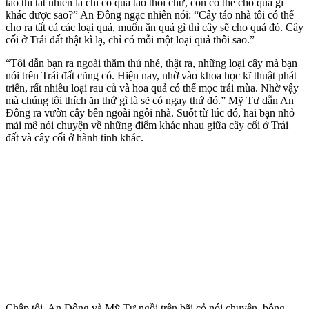
táo thì tất nhiên là chỉ có quả táo thôi chứ, còn có thể cho quả gì
khác được sao?” An Đông ngạc nhiên nói: “Cây táo nhà tôi có thể
cho ra tất cả các loại quả, muốn ăn quả gì thì cây sẽ cho quả đó. Cây
cối ở Trái đất thật kì lạ, chỉ có mỗi một loại quả thôi sao.”
“Tôi dẫn bạn ra ngoài thăm thú nhé, thật ra, những loại cây mà bạn
nói trên Trái đất cũng có. Hiện nay, nhờ vào khoa học kĩ thuật phát
triển, rất nhiều loại rau củ và hoa quả có thể mọc trái mùa. Nhờ vậy
mà chúng tôi thích ăn thứ gì là sẽ có ngay thứ đó.” Mỹ Tư dẫn An
Đông ra vườn cây bên ngoài ngôi nhà. Suốt từ lúc đó, hai bạn nhỏ
mải mê nói chuyện về những điểm khác nhau giữa cây cối ở Trái
đất và cây cối ở hành tinh khác.
Chập tối, An Đông và Mỹ Tư ngồi trên bãi cỏ nói chuyện, bỗng