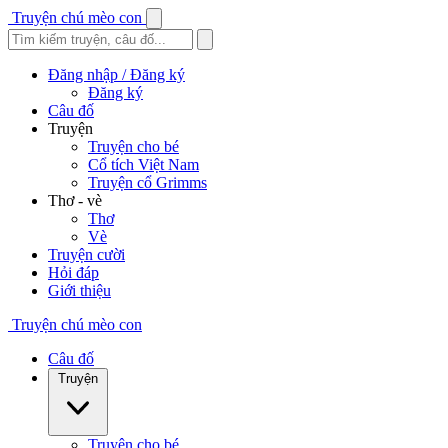
Truyện chú mèo con
Đăng nhập / Đăng ký
Đăng ký
Câu đố
Truyện
Truyện cho bé
Cổ tích Việt Nam
Truyện cổ Grimms
Thơ - vè
Thơ
Vè
Truyện cười
Hỏi đáp
Giới thiệu
Truyện chú mèo con
Câu đố
Truyện
Truyện cho bé