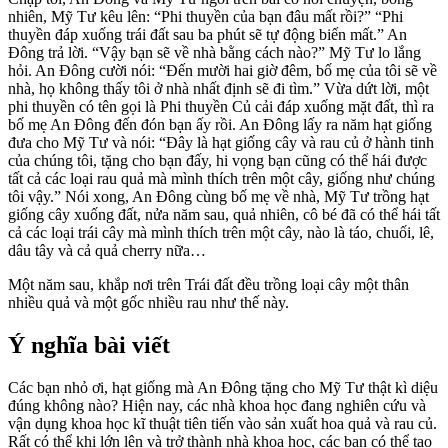
nhiên, Mỹ Tư kêu lên: “Phi thuyền của bạn đâu mất rồi?” “Phi
thuyền đáp xuống trái đất sau ba phút sẽ tự động biến mất.” An
Đông trả lời. “Vậy bạn sẽ về nhà bằng cách nào?” Mỹ Tư lo lắng
hỏi. An Đông cười nói: “Đến mười hai giờ đêm, bố mẹ của tôi sẽ về
nhà, họ không thấy tôi ở nhà nhất định sẽ đi tìm.” Vừa dứt lời, một
phi thuyền có tên gọi là Phi thuyền Củ cải đáp xuống mặt đất, thì ra
bố mẹ An Đông đến đón bạn ấy rồi. An Đông lấy ra năm hạt giống
đưa cho Mỹ Tư và nói: “Đây là hạt giống cây và rau củ ở hành tinh
của chúng tôi, tặng cho bạn đấy, hi vọng bạn cũng có thể hái được
tất cả các loại rau quả mà mình thích trên một cây, giống như chúng
tôi vậy.” Nói xong, An Đông cùng bố mẹ về nhà, Mỹ Tư trồng hạt
giống cây xuống đất, nửa năm sau, quả nhiên, cô bé đã có thể hái tất
cả các loại trái cây mà mình thích trên một cây, nào là táo, chuối, lê,
dâu tây và cả quả cherry nữa…
Một năm sau, khắp nơi trên Trái đất đều trồng loại cây một thân
nhiều quả và một gốc nhiều rau như thế này.
Ý nghĩa bài viết
Các bạn nhỏ ơi, hạt giống mà An Đông tặng cho Mỹ Tư thật kì diệu
đúng không nào? Hiện nay, các nhà khoa học đang nghiên cứu và
vận dụng khoa học kĩ thuật tiên tiến vào sản xuất hoa quả và rau củ.
Rất có thể khi lớn lên và trở thành nhà khoa học, các bạn có thể tạo