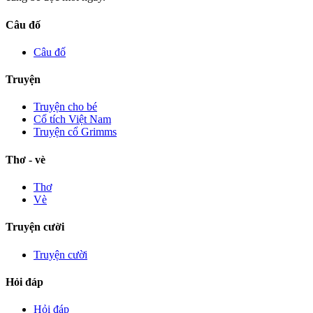
Câu đố
Câu đố
Truyện
Truyện cho bé
Cổ tích Việt Nam
Truyện cổ Grimms
Thơ - vè
Thơ
Vè
Truyện cười
Truyện cười
Hỏi đáp
Hỏi đáp