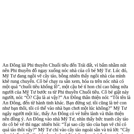
An Đông lái Phi thuyền Chuối tiêu đến Trái đất, vì bấm nhầm nút
nên Phi thuyền đỗ ngay xuống nóc nhà của cô bé Mỹ Tư. Lúc đó,
Mỹ Tư đang ngồi vẽ cây táo, bỗng nhiên thấy ngôi nhà của mình
khẽ rung chuyển. Cô bé chạy ra sân xem, hóa ra trên nóc nhà có
một quả “chuối tiêu khổng lồ”, một cậu bé tí hon chỉ cao bằng nửa
người của Mỹ Tư bước ra từ Phi thuyền Chuối tiêu. Cô bé giật nảy
người, nói: “Ồ? Cậu là ai vậy?” An Đông thân thiện nói: “Tôi tên là
An Đông, đến từ hành tinh khác. Bạn đừng sợ, tôi cũng là trẻ con
như bạn thôi, tôi có thể vào nhà bạn chơi một lúc không?” Mỹ Tư
ngây người một lúc, thấy An Đông có vẻ hiền lành và thân thiện
nên đồng ý. An Đông vào nhà Mỹ Tư, nhìn thấy bức tranh cây táo
do cô bé vẽ thì ngạc nhiên hỏi: “Tại sao cây táo của bạn vẽ chỉ có
quả táo thôi vậy?” Mỹ Tư chỉ vào cây táo ngoài sân và trả lời: “Cây