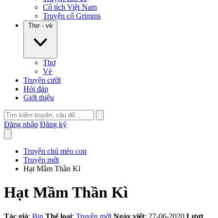
Cổ tích Việt Nam
Truyện cổ Grimms
Thơ - vè
Thơ
Vè
Truyện cười
Hỏi đáp
Giới thiệu
Đăng nhập
Đăng ký
Truyện chú mèo con
Truyện mới
Hạt Mầm Thần Kì
Hạt Mầm Thần Kì
Tác giả
:
Bin
Thể loại
:
Truyện mới
Ngày viết
: 27-06-2020
Lượt