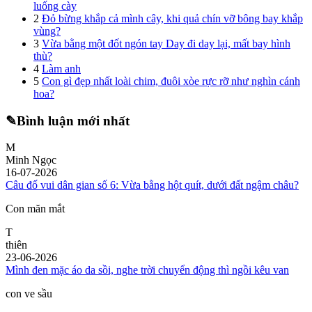
luống cày
2
Đỏ bừng khắp cả mình cây, khi quả chín vỡ bông bay khắp
vùng?
3
Vừa bằng một đốt ngón tay Day đi day lại, mất bay hình
thù?
4
Làm anh
5
Con gì đẹp nhất loài chim, đuôi xòe rực rỡ như nghìn cánh
hoa?
✎
Bình luận mới nhất
M
Minh Ngọc
16-07-2026
Câu đố vui dân gian số 6: Vừa bằng hột quít, dưới đất ngậm châu?
Con măn mắt
T
thiên
23-06-2026
Mình đen mặc áo da sồi, nghe trời chuyển động thì ngồi kêu van
con ve sầu