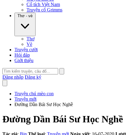
Cổ tích Việt Nam
Truyện cổ Grimms
Thơ - vè
Thơ
Vè
Truyện cười
Hỏi đáp
Giới thiệu
Đăng nhập
Đăng ký
Truyện chú mèo con
Truyện mới
Đường Dần Bái Sư Học Nghề
Đường Dần Bái Sư Học Nghề
Tác giả
:
Bin
Thể loại
:
Truyện mới
Ngày viết
: 16-07-2020
Lượt