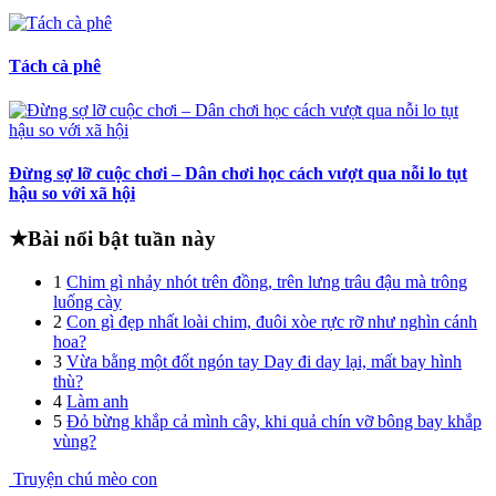
Tách cà phê
Đừng sợ lỡ cuộc chơi – Dân chơi học cách vượt qua nỗi lo tụt
hậu so với xã hội
★
Bài nổi bật tuần này
1
Chim gì nhảy nhót trên đồng, trên lưng trâu đậu mà trông
luống cày
2
Con gì đẹp nhất loài chim, đuôi xòe rực rỡ như nghìn cánh
hoa?
3
Vừa bằng một đốt ngón tay Day đi day lại, mất bay hình
thù?
4
Làm anh
5
Đỏ bừng khắp cả mình cây, khi quả chín vỡ bông bay khắp
vùng?
Truyện chú mèo con