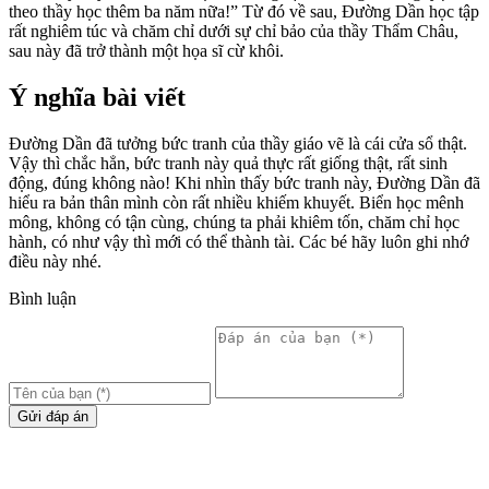
theo thầy học thêm ba năm nữa!” Từ đó về sau, Đường Dần học tập
rất nghiêm túc và chăm chỉ dưới sự chỉ bảo của thầy Thẩm Châu,
sau này đã trở thành một họa sĩ cừ khôi.
Ý nghĩa bài viết
Đường Dần đã tưởng bức tranh của thầy giáo vẽ là cái cửa sổ thật.
Vậy thì chắc hẳn, bức tranh này quả thực rất giống thật, rất sinh
động, đúng không nào! Khi nhìn thấy bức tranh này, Đường Dần đã
hiểu ra bản thân mình còn rất nhiều khiếm khuyết. Biển học mênh
mông, không có tận cùng, chúng ta phải khiêm tốn, chăm chỉ học
hành, có như vậy thì mới có thể thành tài. Các bé hãy luôn ghi nhớ
điều này nhé.
Bình luận
Gửi đáp án