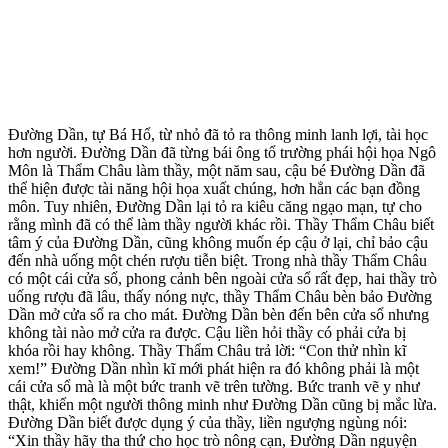
Đường Dần, tự Bá Hổ, từ nhỏ đã tỏ ra thông minh lanh lợi, tài học
hơn người. Đường Dần đã từng bái ông tổ trường phái hội họa Ngô
Môn là Thẩm Châu làm thầy, một năm sau, cậu bé Đường Dần đã
thể hiện được tài năng hội họa xuất chúng, hơn hẳn các bạn đồng
môn. Tuy nhiên, Đường Dần lại tỏ ra kiêu căng ngạo mạn, tự cho
rằng mình đã có thể làm thầy người khác rồi. Thầy Thẩm Châu biết
tâm ý của Đường Dần, cũng không muốn ép cậu ở lại, chỉ bảo cậu
đến nhà uống một chén rượu tiễn biệt. Trong nhà thầy Thẩm Châu
có một cái cửa sổ, phong cảnh bên ngoài cửa sổ rất đẹp, hai thầy trò
uống rượu đã lâu, thấy nóng nực, thầy Thẩm Châu bèn bảo Đường
Dần mở cửa sổ ra cho mát. Đường Dần bèn đến bên cửa sổ nhưng
không tài nào mở cửa ra được. Cậu liền hỏi thầy có phải cửa bị
khóa rồi hay không. Thầy Thẩm Châu trả lời: “Con thử nhìn kĩ
xem!” Đường Dần nhìn kĩ mới phát hiện ra đó không phải là một
cái cửa sổ mà là một bức tranh vẽ trên tường. Bức tranh vẽ y như
thật, khiến một người thông minh như Đường Dần cũng bị mắc lừa.
Đường Dần biết được dụng ý của thầy, liền ngượng ngùng nói:
“Xin thầy hãy tha thứ cho học trò nông cạn, Đường Dần nguyện