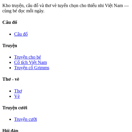
Kho truyện, câu đố và thơ vè tuyển chọn cho thiếu nhi Việt Nam —
cùng bé đọc mỗi ngày.
Câu đố
Câu đố
Truyện
Truyện cho bé
Cổ tích Việt Nam
Truyện cổ Grimms
Thơ - vè
Thơ
Vè
Truyện cười
Truyện cười
Hỏi đáp