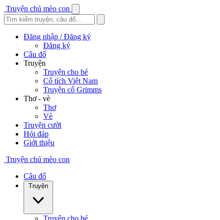
Truyện chú mèo con
Đăng nhập / Đăng ký
Đăng ký
Câu đố
Truyện
Truyện cho bé
Cổ tích Việt Nam
Truyện cổ Grimms
Thơ - vè
Thơ
Vè
Truyện cười
Hỏi đáp
Giới thiệu
Truyện chú mèo con
Câu đố
Truyện
Truyện cho bé