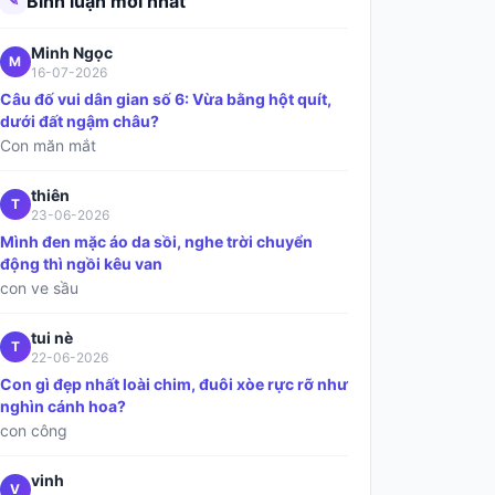
Bình luận mới nhất
✎
Minh Ngọc
M
16-07-2026
Câu đố vui dân gian số 6: Vừa bằng hột quít,
dưới đất ngậm châu?
Con măn mắt
thiên
T
23-06-2026
Mình đen mặc áo da sồi, nghe trời chuyển
động thì ngồi kêu van
con ve sầu
tui nè
T
22-06-2026
Con gì đẹp nhất loài chim, đuôi xòe rực rỡ như
nghìn cánh hoa?
con công
vinh
V