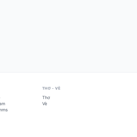
THƠ - VÈ
é
Thơ
Nam
Vè
imms