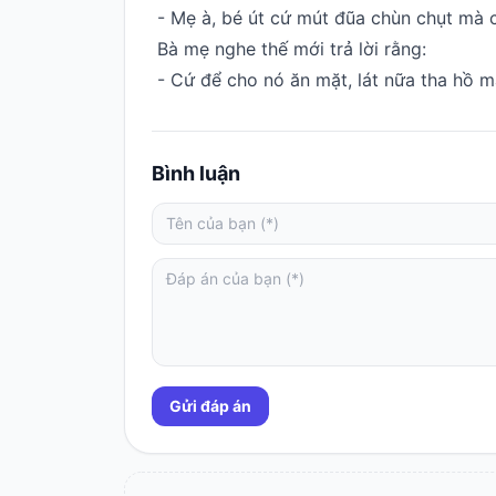
- Mẹ à, bé út cứ mút đũa chùn chụt mà c
Hỏi
Bà mẹ nghe thế mới trả lời rằng:
đáp
- Cứ để cho nó ăn mặt, lát nữa tha hồ 
Giới
thiệu
Bình luận
Gửi đáp án