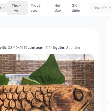
Thơ -
Truyện
Hỏi
Giới
n
vè
cười
đáp
thiệu
viết
: 08-10-2019
Lượt xem
: 1114
Nguồn
: Sưu tầm