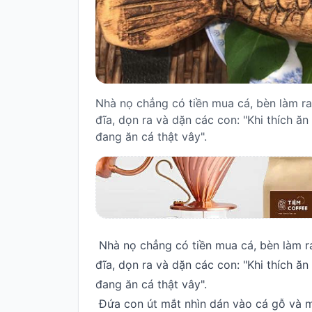
Truyện
cho
bé
Cổ
tích
Việt
Nhà nọ chẳng có tiền mua cá, bèn làm r
Nam
đĩa, dọn ra và dặn các con: "Khi thích ă
đang ăn cá thật vây".
Truyện
cổ
Grimms
Thơ
-
vè
Nhà nọ chẳng có tiền mua cá, bèn làm r
Thơ
đĩa, dọn ra và dặn các con: "Khi thích ă
Vè
đang ăn cá thật vây".
Truyện
Đứa con út mắt nhìn dán vào cá gỗ và m
cười