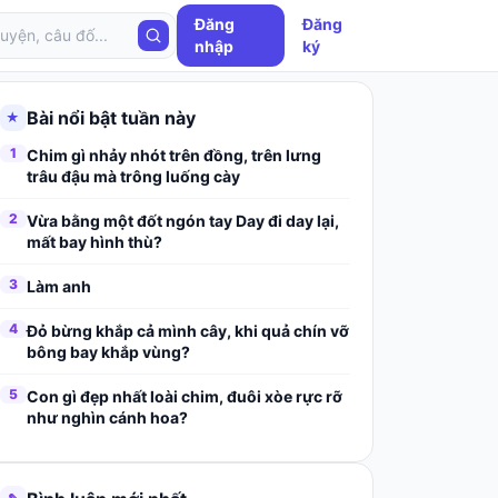
Đăng
Đăng
nhập
ký
Bài nổi bật tuần này
★
1
Chim gì nhảy nhót trên đồng, trên lưng
trâu đậu mà trông luống cày
2
Vừa bằng một đốt ngón tay Day đi day lại,
mất bay hình thù?
3
Làm anh
4
Đỏ bừng khắp cả mình cây, khi quả chín vỡ
bông bay khắp vùng?
5
Con gì đẹp nhất loài chim, đuôi xòe rực rỡ
như nghìn cánh hoa?