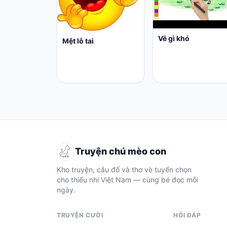
Vẽ gì khó
Mệt lỗ tai
Truyện chú mèo con
Kho truyện, câu đố và thơ vè tuyển chọn
cho thiếu nhi Việt Nam — cùng bé đọc mỗi
ngày.
TRUYỆN CƯỜI
HỎI ĐÁP