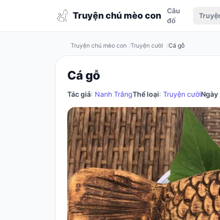
Câu
Truyện
Truyện chú mèo con
Truyệ
đố
chú
mèo
Truyện chú mèo con
Truyện cười
Cá gỗ
con
Cá gỗ
Tác giả
:
Nanh Trắng
Thể loại
:
Truyện cười
Ngày 
Đăng
nhập
/
Đăng
ký
Đăng
ký
Câu
đố
Truyện