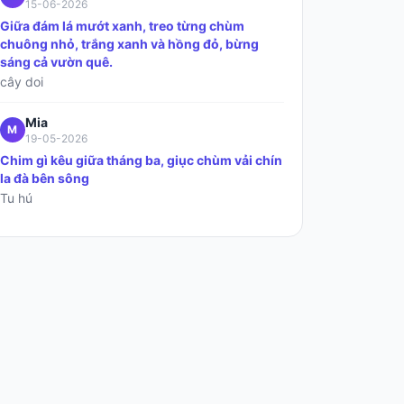
15-06-2026
Giữa đám lá mướt xanh, treo từng chùm
chuông nhỏ, trắng xanh và hồng đỏ, bừng
sáng cả vườn quê.
cây doi
Mia
M
19-05-2026
Chim gì kêu giữa tháng ba, giục chùm vải chín
la đà bên sông
Tu hú