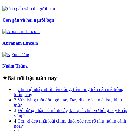
Con gấu và hai người bạn
Abraham Lincoln
Ngắm Trăng
★
Bài nổi bật tuần này
1
Chim gì nhảy nhót trên đồng, trên lưng trâu đậu mà trông
luống cày
2
Vừa bằng một đốt ngón tay Day đi day lại, mất bay hình
thù?
3
Đỏ bừng khắp cả mình cây, khi quả chín vỡ bông bay khắp
vùng?
4
Con gì đẹp nhất loài chim, đuôi xòe rực rỡ như nghìn cánh
hoa?