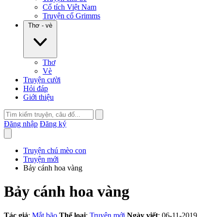
Cổ tích Việt Nam
Truyện cổ Grimms
Thơ - vè
Thơ
Vè
Truyện cười
Hỏi đáp
Giới thiệu
Đăng nhập
Đăng ký
Truyện chú mèo con
Truyện mới
Bảy cánh hoa vàng
Bảy cánh hoa vàng
Tác giả
:
Mắt bão
Thể loại
:
Truyện mới
Ngày viết
: 06-11-2019