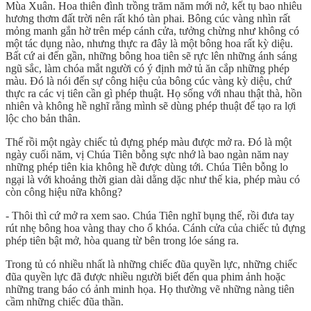
Mùa Xuân. Hoa thiên đình trồng trăm năm mới nở, kết tụ bao nhiêu
hương thơm đất trời nên rất khó tàn phai. Bông cúc vàng nhìn rất
mỏng manh gắn hờ trên mép cánh cửa, tưởng chừng như không có
một tác dụng nào, nhưng thực ra đây là một bông hoa rất kỳ diệu.
Bất cứ ai đến gần, những bông hoa tiên sẽ rực lên những ánh sáng
ngũ sắc, làm chóa mắt người có ý định mở tủ ăn cắp những phép
màu. Đó là nói đến sự công hiệu của bông cúc vàng kỳ diệu, chứ
thực ra các vị tiên cần gì phép thuật. Họ sống với nhau thật thà, hồn
nhiên và không hề nghĩ rằng mình sẽ dùng phép thuật để tạo ra lợi
lộc cho bản thân.
Thế rồi một ngày chiếc tủ đựng phép màu được mở ra. Đó là một
ngày cuối năm, vị Chúa Tiên bỗng sực nhớ là bao ngàn năm nay
những phép tiên kia không hề được dùng tới. Chúa Tiên bỗng lo
ngại là với khoảng thời gian dài dằng dặc như thế kia, phép màu có
còn công hiệu nữa không?
- Thôi thì cứ mở ra xem sao. Chúa Tiên nghĩ bụng thế, rồi đưa tay
rút nhẹ bông hoa vàng thay cho ổ khóa. Cánh cửa của chiếc tủ đựng
phép tiên bật mở, hòa quang từ bên trong lóe sáng ra.
Trong tủ có nhiều nhất là những chiếc đũa quyền lực, những chiếc
đũa quyền lực đã được nhiều người biết đến qua phim ảnh hoặc
những trang báo có ảnh minh họa. Họ thường vẽ những nàng tiên
cầm những chiếc đũa thần.