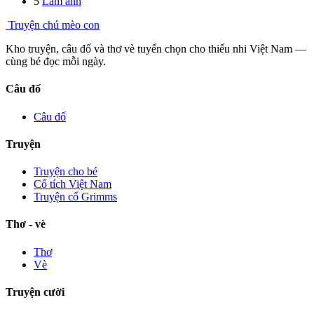
5
Làm anh
Truyện chú mèo con
Kho truyện, câu đố và thơ vè tuyển chọn cho thiếu nhi Việt Nam —
cùng bé đọc mỗi ngày.
Câu đố
Câu đố
Truyện
Truyện cho bé
Cổ tích Việt Nam
Truyện cổ Grimms
Thơ - vè
Thơ
Vè
Truyện cười