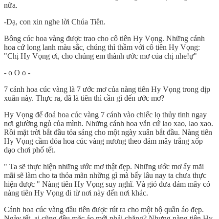
nữa.
-Dạ, con xin nghe lời Chúa Tiên.
Bông cúc hoa vàng được trao cho cô tiên Hy Vọng. Những cánh
hoa cứ long lanh màu sắc, chúng thì thầm với cô tiên Hy Vọng:
"Chị Hy Vọng ơi, cho chúng em thành ước mơ của chị nhe!ự"
- o O o -
7 cánh hoa cúc vàng là 7 ước mơ của nàng tiên Hy Vọng trong dịp
xuân này. Thực ra, đã là tiên thì cần gì đến ước mơ?
Hy Vọng để đoá hoa cúc vàng 7 cánh vào chiếc lọ thủy tinh ngay
nơi giường ngủ của mình. Những cánh hoa vẫn cứ lao xao, lao xao.
Rồi mặt trời bắt đầu tỏa sáng cho một ngày xuân bắt đầu. Nàng tiên
Hy Vọng cầm đóa hoa cúc vàng nương theo đám mây trắng xốp
dạo chơi phố tết.
" Ta sẽ thực hiện những ước mơ thật đẹp. Những ước mơ ấy mãi
mãi sẽ làm cho ta thỏa mãn những gì mà bấy lâu nay ta chưa thực
hiện được " Nàng tiên Hy Vọng suy nghĩ. Và gió đưa đám mây có
nàng tiên Hy Vọng đi từ nơi này đến nơi khác.
Cánh hoa cúc vàng đầu tiên được rút ra cho một bộ quần áo đẹp.
Ngày tết, ai cũng đều mặc áo mới phải chăng? Nhưng nàng tiên Hy