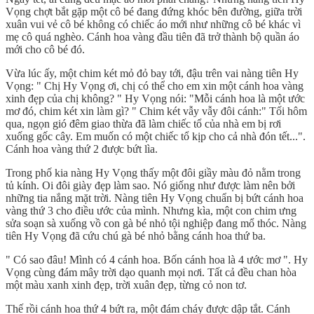
Vọng chợt bắt gặp một cô bé đang đứng khóc bên đường, giữa trời
xuân vui vẻ cô bé không có chiếc áo mới như những cô bé khác vì
mẹ cô quá nghèo. Cánh hoa vàng đầu tiên đã trở thành bộ quần áo
mới cho cô bé đó.
Vừa lúc ấy, một chim két mỏ đỏ bay tới, đậu trên vai nàng tiên Hy
Vọng: " Chị Hy Vọng ơi, chị có thể cho em xin một cánh hoa vàng
xinh đẹp của chị không? " Hy Vọng nói: "Mỗi cánh hoa là một ước
mơ đó, chim két xin làm gì? " Chim két vẫy vẫy đôi cánh:" Tối hôm
qua, ngọn gió đêm giao thừa đã làm chiếc tổ của nhà em bị rơi
xuống gốc cây. Em muốn có một chiếc tổ kịp cho cả nhà đón tết...".
Cánh hoa vàng thứ 2 được bứt lìa.
Trong phố kia nàng Hy Vọng thấy một đôi giầy màu đỏ nằm trong
tủ kính. Oi đôi giày đẹp làm sao. Nó giống như được làm nên bởi
những tia nắng mặt trời. Nàng tiên Hy Vọng chuẩn bị bứt cánh hoa
vàng thứ 3 cho điều ước của mình. Nhưng kìa, một con chim ưng
sửa soạn sà xuống vồ con gà bé nhỏ tội nghiệp đang mổ thóc. Nàng
tiên Hy Vọng đã cứu chú gà bé nhỏ bằng cánh hoa thứ ba.
" Có sao đâu! Mình có 4 cánh hoa. Bốn cánh hoa là 4 ước mơ ". Hy
Vọng cùng đám mây trời dạo quanh mọi nơi. Tất cả đều chan hòa
một màu xanh xinh đẹp, trời xuân đẹp, từng cỏ non tơ.
Thế rồi cánh hoa thứ 4 bứt ra, một đám cháy được dập tắt. Cánh