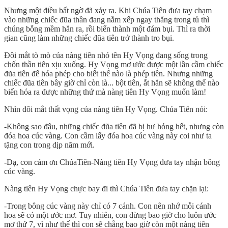
Nhưng một điều bất ngờ đã xảy ra. Khi Chúa Tiên đưa tay chạm
vào những chiếc đũa thần đang nằm xếp ngay thẳng trong tủ thì
chúng bỗng mềm hẳn ra, rồi biến thành một đám bụi. Thì ra thời
gian cũng làm những chiếc đũa tiên trở thành tro bụi.
Đôi mắt tò mò của nàng tiên nhỏ tên Hy Vọng đang sống trong
chốn thần tiên xịu xuống. Hy Vọng mơ ước được một lần cầm chiếc
đũa tiên để hóa phép cho biết thế nào là phép tiên. Nhưng những
chiếc đũa tiên bây giờ chỉ còn là... bột tiên, ắt hẳn sẽ không thể nào
biến hóa ra được những thứ mà nàng tiên Hy Vọng muốn làm!
Nhìn đôi mắt thất vọng của nàng tiên Hy Vọng. Chúa Tiên nói:
-Không sao đâu, những chiếc đũa tiên đã bị hư hỏng hết, nhưng còn
đóa hoa cúc vàng. Con cầm lấy đóa hoa cúc vàng này coi như ta
tặng con trong dịp năm mới.
-Dạ, con cám ơn ChúaTiên-Nàng tiên Hy Vọng đưa tay nhận bông
cúc vàng.
Nàng tiên Hy Vọng chực bay đi thì Chúa Tiên đưa tay chặn lại:
-Trong bông cúc vàng này chỉ có 7 cánh. Con nên nhớ mỗi cánh
hoa sẽ có một ước mơ. Tuy nhiên, con đừng bao giờ cho luôn ước
mơ thứ 7, vì như thế thì con sẽ chẵng bao giờ còn một nàng tiên