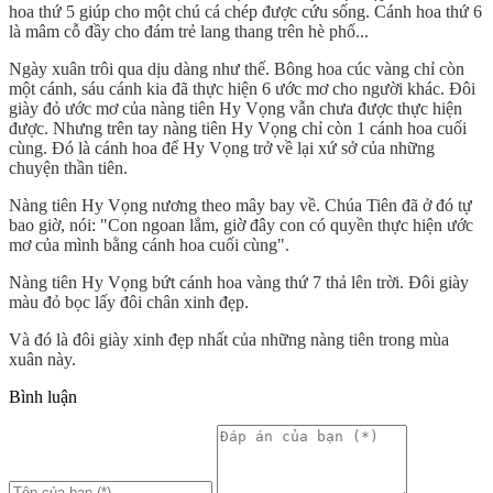
hoa thứ 5 giúp cho một chú cá chép được cứu sống. Cánh hoa thứ 6
là mâm cỗ đầy cho đám trẻ lang thang trên hè phố...
Ngày xuân trôi qua dịu dàng như thế. Bông hoa cúc vàng chỉ còn
một cánh, sáu cánh kia đã thực hiện 6 ước mơ cho người khác. Đôi
giày đỏ ước mơ của nàng tiên Hy Vọng vẫn chưa được thực hiện
được. Nhưng trên tay nàng tiên Hy Vọng chỉ còn 1 cánh hoa cuối
cùng. Đó là cánh hoa để Hy Vọng trở về lại xứ sở của những
chuyện thần tiên.
Nàng tiên Hy Vọng nương theo mây bay về. Chúa Tiên đã ở đó tự
bao giờ, nói: "Con ngoan lắm, giờ đây con có quyền thực hiện ước
mơ của mình bằng cánh hoa cuối cùng".
Nàng tiên Hy Vọng bứt cánh hoa vàng thứ 7 thả lên trời. Đôi giày
màu đỏ bọc lấy đôi chân xinh đẹp.
Và đó là đôi giày xinh đẹp nhất của những nàng tiên trong mùa
xuân này.
Bình luận