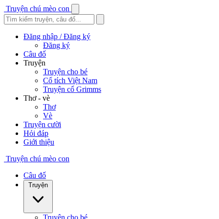
Truyện chú mèo con
Đăng nhập / Đăng ký
Đăng ký
Câu đố
Truyện
Truyện cho bé
Cổ tích Việt Nam
Truyện cổ Grimms
Thơ - vè
Thơ
Vè
Truyện cười
Hỏi đáp
Giới thiệu
Truyện chú mèo con
Câu đố
Truyện
Truyện cho bé