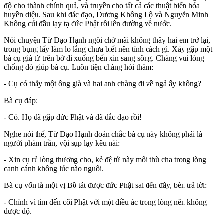
độ cho thành chính quả, và truyền cho tất cả các thuật biến hóa
huyền diệu. Sau khi đắc đạo, Dương Không Lộ và Nguyễn Minh
Không cúi đầu lạy tạ đức Phật rồi lên đường về nước.
Nói chuyện Từ Đạo Hạnh ngồi chờ mãi không thấy hai em trở lại,
trong bụng lấy làm lo lắng chưa biết nên tính cách gì. Xảy gặp một
bà cụ già từ trên bờ đi xuống bến xin sang sông. Chàng vui lòng
chống đò giúp bà cụ. Luôn tiện chàng hỏi thăm:
- Cụ có thấy một ông già và hai anh chàng đi về ngả ấy không?
Bà cụ đáp:
- Có. Họ đã gặp đức Phật và đã đắc đạo rồi!
Nghe nói thế, Từ Đạo Hạnh đoán chắc bà cụ này không phải là
người phàm trần, vội sụp lạy kêu nài:
- Xin cụ rủ lòng thương cho, kẻ đệ tử này mối thù cha trong lòng
canh cánh không lúc nào nguôi.
Bà cụ vốn là một vị Bồ tát được đức Phật sai đến đây, bèn trả lời:
- Chính vì tìm đến cõi Phật với một điều ác trong lòng nên không
được độ.