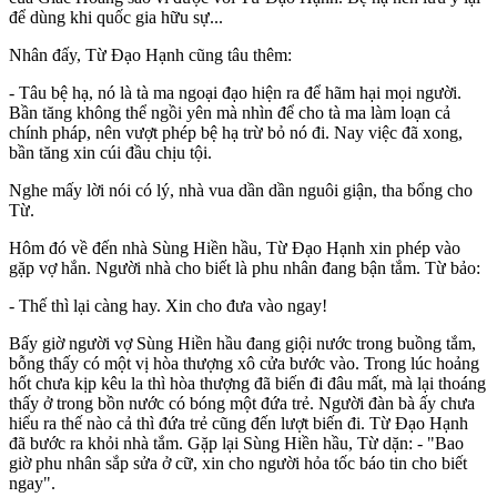
để dùng khi quốc gia hữu sự...
Nhân đấy, Từ Đạo Hạnh cũng tâu thêm:
- Tâu bệ hạ, nó là tà ma ngoại đạo hiện ra để hãm hại mọi người.
Bần tăng không thể ngồi yên mà nhìn để cho tà ma làm loạn cả
chính pháp, nên vượt phép bệ hạ trừ bỏ nó đi. Nay việc đã xong,
bần tăng xin cúi đầu chịu tội.
Nghe mấy lời nói có lý, nhà vua dần dần nguôi giận, tha bổng cho
Từ.
Hôm đó về đến nhà Sùng Hiền hầu, Từ Đạo Hạnh xin phép vào
gặp vợ hắn. Người nhà cho biết là phu nhân đang bận tắm. Từ bảo:
- Thế thì lại càng hay. Xin cho đưa vào ngay!
Bấy giờ người vợ Sùng Hiền hầu đang giội nước trong buồng tắm,
bỗng thấy có một vị hòa thượng xô cửa bước vào. Trong lúc hoảng
hốt chưa kịp kêu la thì hòa thượng đã biến đi đâu mất, mà lại thoáng
thấy ở trong bồn nước có bóng một đứa trẻ. Người đàn bà ấy chưa
hiểu ra thế nào cả thì đứa trẻ cũng đến lượt biến đi. Từ Đạo Hạnh
đã bước ra khỏi nhà tắm. Gặp lại Sùng Hiền hầu, Từ dặn: - "Bao
giờ phu nhân sắp sửa ở cữ, xin cho người hỏa tốc báo tin cho biết
ngay".