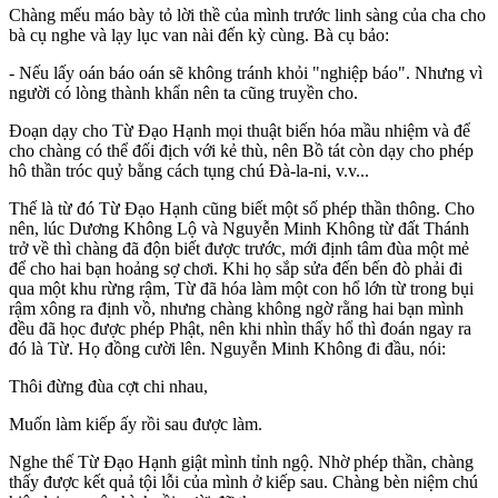
Chàng mếu máo bày tỏ lời thề của mình trước linh sàng của cha cho
bà cụ nghe và lạy lục van nài đến kỳ cùng. Bà cụ bảo:
- Nếu lấy oán báo oán sẽ không tránh khỏi "nghiệp báo". Nhưng vì
người có lòng thành khẩn nên ta cũng truyền cho.
Đoạn dạy cho Từ Đạo Hạnh mọi thuật biến hóa mầu nhiệm và để
cho chàng có thể đối địch với kẻ thù, nên Bồ tát còn dạy cho phép
hô thần tróc quỷ bằng cách tụng chú Đà-la-ni, v.v...
Thế là từ đó Từ Đạo Hạnh cũng biết một số phép thần thông. Cho
nên, lúc Dương Không Lộ và Nguyễn Minh Không từ đất Thánh
trở về thì chàng đã độn biết được trước, mới định tâm đùa một mẻ
để cho hai bạn hoảng sợ chơi. Khi họ sắp sửa đến bến đò phải đi
qua một khu rừng rậm, Từ đã hóa làm một con hổ lớn từ trong bụi
rậm xông ra định vồ, nhưng chàng không ngờ rằng hai bạn mình
đều đã học được phép Phật, nên khi nhìn thấy hổ thì đoán ngay ra
đó là Từ. Họ đồng cười lên. Nguyễn Minh Không đi đầu, nói:
Thôi đừng đùa cợt chi nhau,
Muốn làm kiếp ấy rồi sau được làm.
Nghe thế Từ Đạo Hạnh giật mình tỉnh ngộ. Nhờ phép thần, chàng
thấy được kết quả tội lỗi của mình ở kiếp sau. Chàng bèn niệm chú