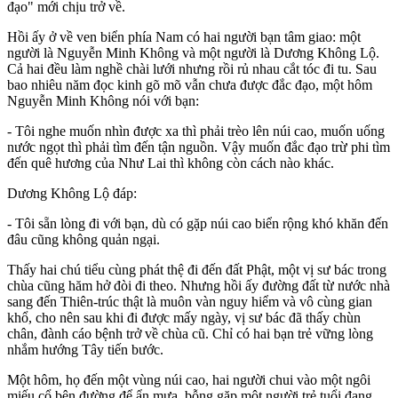
đạo" mới chịu trở về.
Hồi ấy ở về ven biển phía Nam có hai người bạn tâm giao: một
người là Nguyễn Minh Không và một người là Dương Không Lộ.
Cả hai đều làm nghề chài lưới nhưng rồi rủ nhau cắt tóc đi tu. Sau
bao nhiêu năm đọc kinh gõ mõ vẫn chưa được đắc đạo, một hôm
Nguyễn Minh Không nói với bạn:
- Tôi nghe muốn nhìn được xa thì phải trèo lên núi cao, muốn uống
nước ngọt thì phải tìm đến tận nguồn. Vậy muốn đắc đạo trừ phi tìm
đến quê hương của Như Lai thì không còn cách nào khác.
Dương Không Lộ đáp:
- Tôi sẵn lòng đi với bạn, dù có gặp núi cao biển rộng khó khăn đến
đâu cũng không quản ngại.
Thấy hai chú tiểu cùng phát thệ đi đến đất Phật, một vị sư bác trong
chùa cũng hăm hở đòi đi theo. Nhưng hồi ấy đường đất từ nước nhà
sang đến Thiên-trúc thật là muôn vàn nguy hiểm và vô cùng gian
khổ, cho nên sau khi đi được mấy ngày, vị sư bác đã thấy chùn
chân, đành cáo bệnh trở về chùa cũ. Chỉ có hai bạn trẻ vững lòng
nhắm hướng Tây tiến bước.
Một hôm, họ đến một vùng núi cao, hai người chui vào một ngôi
miếu cổ bên đường để ẩn mưa, bỗng gặp một người trẻ tuổi đang