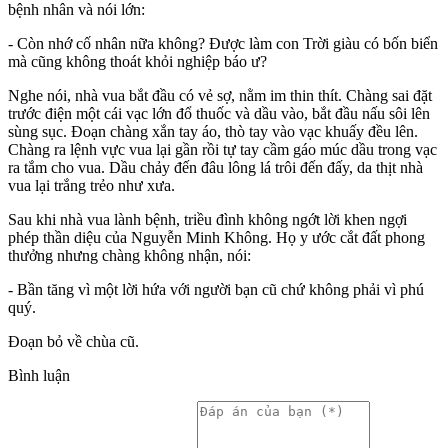
bệnh nhân và nói lớn:
- Còn nhớ cố nhân nữa không? Được làm con Trời giàu có bốn biển
mà cũng không thoát khỏi nghiệp báo ư?
Nghe nói, nhà vua bắt đầu có vẻ sợ, nằm im thin thít. Chàng sai đặt
trước điện một cái vạc lớn đổ thuốc và dầu vào, bắt đầu nấu sôi lên
sùng sục. Đoạn chàng xắn tay áo, thò tay vào vạc khuấy đều lên.
Chàng ra lệnh vực vua lại gần rồi tự tay cầm gáo múc dầu trong vạc
ra tắm cho vua. Dầu chảy đến đâu lông lá trôi đến đấy, da thịt nhà
vua lại trắng trẻo như xưa.
Sau khi nhà vua lành bệnh, triều đình không ngớt lời khen ngợi
phép thần diệu của Nguyễn Minh Không. Họ y ước cắt đất phong
thưởng nhưng chàng không nhận, nói:
- Bần tăng vì một lời hứa với người bạn cũ chứ không phải vì phú
quý.
Đoạn bỏ về chùa cũ.
Bình luận