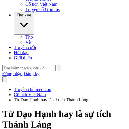
Cổ tích Việt Nam
Truyện cổ Grimms
Thơ - vè
Thơ
Vè
Truyện cười
Hỏi đáp
Giới thiệu
Đăng nhập
Đăng ký
Truyện chú mèo con
Cổ tích Việt Nam
Từ Đạo Hạnh hay là sự tích Thánh Láng
Từ Đạo Hạnh hay là sự tích
Thánh Láng