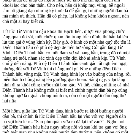
khoái lạc cho bản thân. Cho nên, hắn đi khắp mọi vùng, bề ngoài
làm bộ giảng đạo nhưng kỳ thực là để gần gụi những người đàn bà
mà mình ưa thích. Hắn đã có phép, lại không kém khôn ngoan, nên
chả một ai hay biết cả.
Từ lúc Từ Vinh thi đậu khoa thi Bạch-liên, được vua phong chức
tăng quan đô sát, một chức quan lớn trong triều đình, thì hắn lại lén
lút tìm gái ở vùng kinh kỳ. Bấy giờ, ở kinh có một nhà quý tộc tên là
Diên Thành hầu có phủ đệ đẹp đẽ trên bờ sông Cót gần làng Từ
Vinh. Diên Thành hầu có một đám vợ và nàng hầu, trong đó có một
nàng trẻ tuổi, nhan sắc xinh đẹp trên đời khó ai sánh kịp. Từ Vinh
chú ý đến nàng. Phủ đệ Diên Thành hầu canh gác rất nghiêm ngặt,
nhưng đối với Từ Vinh thì chẳng mùi gì. Nhè những đêm Diên
Thành hầu vắng mặt, Từ Vinh tàng hình lọt vào buồng của nàng, rồi
biến thành chồng nàng lên giường giao hoan. Sáng dậy, y lại tàng
hình đi ra khỏi cổng trước mắt bọn gác. Vì thế, chẳng những cả nhà
Diên Thành hầu không một ai biết mà chính người đàn bà nọ cũng
không ngờ là ngoài chồng mình ra, còn có một người đàn ông thứ
hai nữa.
Một hôm, giữa lúc Từ Vinh tàng hình bước ra khỏi buồng người
đàn bà, thì chính là lúc Diên Thành hầu lại vào với vợ. Người đàn
bà vội kêu lên: - "Sao phu quân vừa ra đã lại trở vào?". Nghe nói
thế Diên Thành hầu hiểu ngay nông nỗi và sau khi tra gạn vợ, ông
mới biết gian phụ không phải người tầm thường, nếu không có một