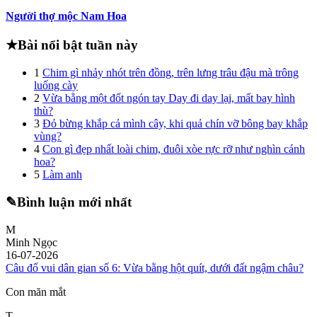
Người thợ mộc Nam Hoa
★
Bài nổi bật tuần này
1
Chim gì nhảy nhót trên đồng, trên lưng trâu đậu mà trông
luống cày
2
Vừa bằng một đốt ngón tay Day đi day lại, mất bay hình
thù?
3
Đỏ bừng khắp cả mình cây, khi quả chín vỡ bông bay khắp
vùng?
4
Con gì đẹp nhất loài chim, đuôi xòe rực rỡ như nghìn cánh
hoa?
5
Làm anh
✎
Bình luận mới nhất
M
Minh Ngọc
16-07-2026
Câu đố vui dân gian số 6: Vừa bằng hột quít, dưới đất ngậm châu?
Con măn mắt
T