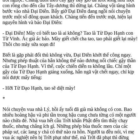
con rồng cho đến cầu Tây-dương thì dừng lại. Chàng vội tàng hình
bước vào nhà Đại Điên. Bấy giờ Đại Điên đang ngồi nói chuyện
trước một số đông quan khách. Chàng tiến đến trước mặt, hiện lại
nguyên hình và bảo Đại Điên:
- Đại Điên! Mày có biết tao là ai không? Tao là Từ Đạo Hạnh con
Từ Vinh. Ác giả ác báo. Mày giết chết cha tao, tao phải giết lại mày!
Thôi cho mày sửa soạn đi!
Biết là gặp phải đối thủ không vừa, Đại Điên khởi thế công ngay.
Nhưng phép thuật của hắn không thể nào đương nổi chiếc gậy thần
của Từ Đạo Hạnh. Vì thế, cuộc chiến diễn ra không lâu. Chỉ một
gậy của Từ Đạo Hạnh giáng xuống, hắn ngã vật chết ngay, chỉ kịp
nói được mấy tiếng:
- Hỡi Từ Đạo Hạnh, tao sẽ diệt mày!
*
Nói chuyện vua nhà Lý, hồi ấy tuổi đã già mà không có con. Bao
nhiêu hoàng hậu và phi tần trong hậu cung chưa từng có một người
nào chửa đẻ. Nhà vua hết cầu Trời khấn Phật đến tìm thầy chạy
thuốc, nhưng chẳng ích gì. Những phép bùa thuốc men của các
pháp sư, các lang y chả có thứ nào ra hồn. Người ta đều nói, vì mẹ
vua ác nghiệt nên bị Trời phạt như thế, mà Trời đã phạt thì đừng