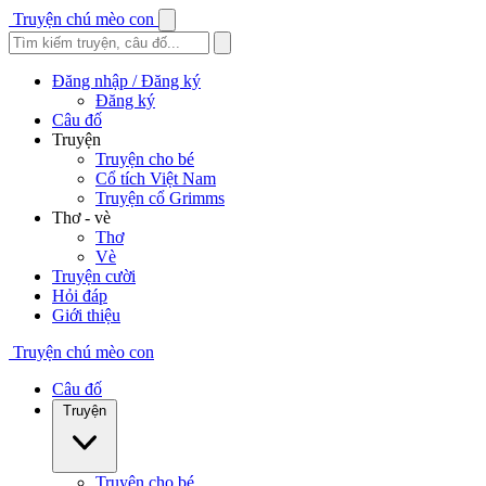
Truyện chú mèo con
Đăng nhập / Đăng ký
Đăng ký
Câu đố
Truyện
Truyện cho bé
Cổ tích Việt Nam
Truyện cổ Grimms
Thơ - vè
Thơ
Vè
Truyện cười
Hỏi đáp
Giới thiệu
Truyện chú mèo con
Câu đố
Truyện
Truyện cho bé