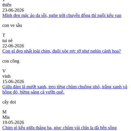
thiên
23-06-2026
Mình đen mặc áo da sồi, nghe trời chuyển động thì ngồi kêu van
con ve sầu
T
tui nè
22-06-2026
Con gì đẹp nhất loài chim, đuôi xòe rực rỡ như nghìn cánh hoa?
con công
V
vinh
15-06-2026
Giữa đám lá mướt xanh, treo từng chùm chuông nhỏ, trắng xanh và
hồng đỏ, bừng sáng cả vườn quê.
cây doi
M
Mia
19-05-2026
Chim gì kêu giữa tháng ba, giục chùm vải chín la đà bên sông