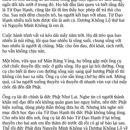
ngồi đốt lửa sưởi ở trong đó. Họ bắt đầu làm quen và biết rằng đấy
là Từ Đạo Hạnh, cũng lặn lội đi tìm thầy học phép để trả thù cho
cha. Sau một đêm chuyện trò, ba người kết bạn với nhau. Từ Đạo
Hạnh nhiều tuổi hơn được tôn là anh cả. Dương Không Lộ thứ hai
và Nguyễn Minh Không là em út.
Cuộc hành trình vất vả kéo dài mấy năm trời. Họ đã trèo qua bao
nhiêu là núi rừng, lội qua bao nhiêu là sông suối, chung sống với
bao nhiêu là người dị chủng. Mặc cho ốm đau, đói khát, rách rưới,
họ vẫn không chịu nản.
Một hôm, vừa qua xứ Mán Răng Vàng, họ bỗng gặp một ông cụ
chở chiếc thuyền độc mộc ở giữa sông. Họ gọi lại hỏi đường. Ông
cụ cho biết là theo con đường sông này sang quê hương Phật tổ thì
không còn bao xa nữa. Ông cụ còn sẵn lòng chở họ đến nơi. Mừng
quá, cả ba người xuống thuyền và thuyền đi nhanh vùn vụt chả mấy
chốc đã đến đất Phật.
Ông cụ lái đò chình là đức Phật Như Lai. Nghe tin có người thành
khẩn mộ đạo đến nỗi không quản gian lao nguy hiểm, nên đức Phật
hiện xuống, dùng phép thần thông đưa họ đi. Nhưng khi nghe nói
mục đích học đạo của Từ Đạo Hạnh thì đức Phật không bằng lòng.
Cho nên khi đến nơi, ông cụ lái đò bảo Từ Đạo Hạnh ở lại trông
thuyền cho hai anh em lên thăm dò trước đã rồi có gì sẽ báo lại sau.
Thế rồi đức Phật đưa Nguyễn Minh Không và Dương Không Lộ về