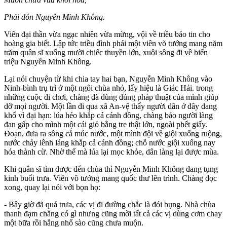
Phải đón Nguyễn Minh Không.
Viên đại thần vừa ngạc nhiên vừa mừng, vội về triều báo tin cho
hoàng gia biết. Lập tức triều đình phái một viên võ tướng mang năm
trăm quân sĩ xuống mười chiếc thuyền lớn, xuôi sông đi về biển
triệu Nguyễn Minh Không.
Lại nói chuyện từ khi chia tay hai bạn, Nguyễn Minh Không vào
Ninh-bình trụ trì ở một ngôi chùa nhỏ, lấy hiệu là Giác Hải. trong
những cuộc đi chơi, chàng đã dùng đúng pháp thuật của mình giúp
đỡ mọi người. Một lần đi qua xã An-vệ thấy người dân ở đây đang
khổ vì đại hạn: lúa héo khắp cả cánh đồng, chàng bảo người làng
đan gấp cho mình một cái giỏ bằng tre thật lớn, ngoài phết giấy.
Đoạn, đưa ra sông cả múc nước, một mình đội về giội xuống ruộng,
nước chảy lênh láng khắp cả cánh đồng; chỗ nước giội xuống nay
hóa thành cừ. Nhờ thế mà lúa lại mọc khỏe, dân làng lại được mùa.
Khi quân sĩ tìm được đến chùa thì Nguyễn Minh Không đang tụng
kinh buổi trưa. Viên võ tướng mang quốc thư lên trình. Chàng đọc
xong, quay lại nói với bọn họ:
- Bây giờ đã quá trưa, các vị đi đường chắc là đói bụng. Nhà chùa
thanh đạm chẳng có gì nhưng cũng mời tất cả các vị dùng cơm chay
một bữa rồi hẵng nhổ sào cũng chưa muộn.