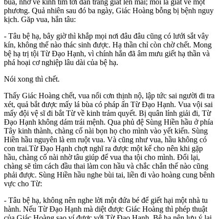
bùa, nhờ về kinh tìm tới đàn tràng giắt lên mái; mỗi lá giắt về một
phương. Quả nhiên sau đó ba ngày, Giác Hoàng bỗng bị bệnh nguy
kịch. Găp vua, hắn tâu:
- Tâu bệ hạ, bây giờ thì khắp mọi nơi đâu đâu cũng có lưới sắt vây
kín, không thể nào thác sinh được. Hạ thần chỉ còn chờ chết. Mong
bệ hạ trị tội Từ Đạo Hạnh, vì chính hắn đã âm mưu giết hạ thần và
phá hoại cơ nghiệp lâu dài của bệ hạ.
Nói xong thì chết.
Thấy Giác Hoàng chết, vua nổi cơn thịnh nộ, lập tức sai người đi tra
xét, quả bắt được mấy lá bùa có pháp ấn Từ Đạo Hạnh. Vua vội sai
mấy đội vệ sĩ đi bắt Từ về kinh trảm quyết. Bị quân lính giải đi, Từ
Đạo Hạnh không dám trái mệnh. Qua phủ đệ Sùng Hiền hầu ở phía
Tây kinh thành, chàng cố nài bọn họ cho mình vào yết kiến. Sùng
Hiền hầu nguyên là em ruột vua. Và cũng như vua, hầu không có
con trai.Từ Đạo Hạnh chợt nghĩ ra được một kế cho nên khi gặp
hầu, chàng cố nài nhờ tâu giúp để vua tha tội cho mình. Đổi lại,
chàng sẽ tìm cách đầu thai làm con hầu và chắc chắn thế nào cũng
phải được. Sùng Hiền hầu nghe bùi tai, liền đi vào hoàng cung bênh
vực cho Từ:
- Tâu bệ hạ, không nên nghe lời một đứa bé để giết hại một nhà tu
hành. Nếu Từ Đạo Hạnh mà diệt được Giác Hoàng thì phép thuật
của Giác Hoàng sao ví được với Từ Đạo Hạnh. Bệ hạ nên lưu ý lại