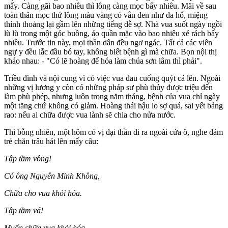
mẩy. Càng gãi bao nhiêu thì lông càng mọc bấy nhiêu. Mãi về sau
toàn thân mọc thứ lông màu vàng có vằn đen như da hổ, miệng
thỉnh thoảng lại gầm lên những tiếng dễ sợ. Nhà vua suốt ngày ngồi
lù lù trong một góc buồng, áo quần mặc vào bao nhiêu xé rách bấy
nhiêu. Trước tin này, mọi thần dân đều ngơ ngác. Tất cả các viên
ngự y đều lắc đầu bó tay, không biết bệnh gì mà chữa. Bọn nội thị
kháo nhau: - "Có lẽ hoàng đế hóa làm chúa sơn lâm thì phải".
Triều đình và nội cung vì có việc vua đau cuống quýt cả lên. Ngoài
những vị lương y còn có những pháp sư phù thủy được triệu đến
làm phù phép, nhưng luôn trong năm tháng, bệnh của vua chỉ ngày
một tăng chứ không có giảm. Hoàng thái hậu lo sợ quá, sai yết bảng
rao: nếu ai chữa được vua lành sẽ chia cho nửa nước.
Thì bỗng nhiên, một hôm có vị đại thần đi ra ngoài cửa ô, nghe đám
trẻ chăn trâu hát lên mấy câu:
Tập tầm vông!
Có ông Nguyễn Minh Không,
Chữa cho vua khỏi hóa.
Tập tầm vá!
Muốn chữa vua khỏi hóa,