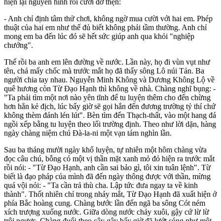
hiện lại nguyên hình rồi cười đỡ thẹn:
- Anh chỉ định tâm thử chơi, không ngờ mua cười với hai em. Phép
thuật của hai em như thế đủ biết không phải tầm thường. Anh chỉ
mong em ba đến lúc đó sẽ hết sức giúp anh qua khỏi "nghiệp
chướng".
Thế rồi ba anh em lên đường về nước. Lần này, họ đi vùn vụt như
tên, chả mấy chốc mà trước mắt họ đã thấy sông Lô núi Tản. Ba
người chia tay nhau. Nguyễn Minh Không và Dương Không Lộ về
quê hương còn Từ Đạo Hạnh thì không về nhà. Chàng nghĩ bụng: -
"Ta phải tìm một nơi nào yên tĩnh để tu luyện thêm cho đến chừng
hơn hẳn kẻ địch, lúc bấy giờ sẽ gọi hắn đến đương trường tỷ thí chứ
không thèm đánh lén lút". Bèn tìm đến Thạch-thất, vào một hang đá
ngồi xếp bằng tu luyện theo lối trường định. Theo như lời dặn, hàng
ngày chàng niệm chú Đà-la-ni một vạn tám nghìn lần.
Sau ba tháng mười ngày khổ luyện, tự nhiên một hôm chàng vừa
đọc câu chú, bỗng có một vị thần mặt xanh mỏ đỏ hiện ra trước mắt
rồi nói: - "Từ Đạo Hạnh, anh cần sai bảo gì, tôi xin tuân lệnh". Từ
biết là đạo pháp của mình đã đến ngày thông được với thần, mừng
quá vội nói: - "Ta cần trả thù cha. Lập tức đưa ngay ta về kinh
thành". Thốt nhiên chỉ trong nháy mắt, Từ Đạo Hạnh đã xuất hiện ở
phía Bắc hoàng cung. Chàng bước lần đến ngã ba sông Cót ném
xích trượng xuống nước. Giữa dòng nước chảy xuôi, gậy cứ lừ lừ
trôi ngược. Chàng đuổi theo cây gậy bấy giờ đã lướt sóng như một