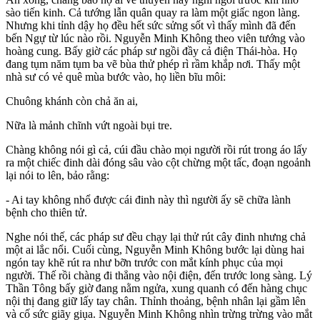
sào tiến kinh. Cả tướng lẫn quân quay ra làm một giấc ngon làng.
Nhưng khi tỉnh dậy họ đều hết sức sửng sốt vì thấy mình đã đến
bến Ngự từ lúc nào rồi. Nguyễn Minh Không theo viên tướng vào
hoàng cung. Bấy giờ các pháp sư ngồi đầy cả điện Thái-hòa. Họ
đang tụm năm tụm ba vẽ bùa thử phép rì rầm khắp nơi. Thấy một
nhà sư có vẻ quê mùa bước vào, họ liền bĩu môi:
Chuông khánh còn chả ăn ai,
Nữa là mảnh chĩnh vứt ngoài bụi tre.
Chàng không nói gì cả, cúi đầu chào mọi người rồi rút trong áo lấy
ra một chiếc đinh dài đóng sâu vào cột chừng một tấc, đoạn ngoảnh
lại nói to lên, bảo rằng:
- Ai tay không nhổ được cái đinh này thì người ấy sẽ chữa lành
bệnh cho thiên tử.
Nghe nói thế, các pháp sư đều chạy lại thử rút cây đinh nhưng chả
một ai lắc nổi. Cuối cùng, Nguyễn Minh Không bước lại dùng hai
ngón tay khẽ rút ra như bỡn trước con mắt kính phục của mọi
người. Thế rồi chàng đi thẳng vào nội điện, đến trước long sàng. Lý
Thần Tông bấy giờ đang nằm ngửa, xung quanh có đến hàng chục
nội thị đang giữ lấy tay chân. Thỉnh thoảng, bệnh nhân lại gầm lên
và cố sức giãy giụa. Nguyễn Minh Không nhìn trừng trừng vào mắt