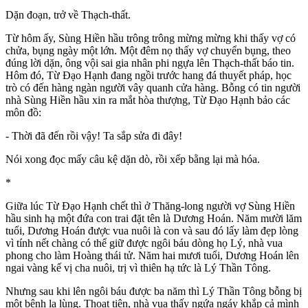
Dặn đoạn, trở về Thạch-thất.
Từ hôm ấy, Sùng Hiền hầu trông trông mừng mừng khi thấy vợ có
chửa, bụng ngày một lớn. Một đêm nọ thấy vợ chuyển bụng, theo
đúng lời dặn, ông vội sai gia nhân phi ngựa lên Thạch-thất báo tin.
Hôm đó, Từ Đạo Hạnh đang ngồi trước hang đá thuyết pháp, học
trò có đến hàng ngàn người vây quanh cửa hàng. Bỗng có tin người
nhà Sùng Hiền hầu xin ra mắt hòa thượng, Từ Đạo Hạnh bảo các
môn đồ:
- Thời đã đến rồi vậy! Ta sắp sửa đi đây!
Nói xong đọc mấy câu kệ dặn dò, rồi xếp bằng lại mà hóa.
*
Giữa lúc Từ Đạo Hạnh chết thì ở Thăng-long người vợ Sùng Hiền
hầu sinh hạ một đứa con trai đặt tên là Dương Hoán. Năm mười lăm
tuổi, Dương Hoán được vua nuôi là con và sau đó lấy làm đẹp lòng
vì tính nết chàng có thể giữ được ngôi báu dòng họ Lý, nhà vua
phong cho làm Hoàng thái tử. Năm hai mươi tuổi, Dương Hoán lên
ngai vàng kế vị cha nuôi, trị vì thiên hạ tức là Lý Thần Tông.
Nhưng sau khi lên ngôi báu được ba năm thì Lý Thần Tông bỗng bị
một bệnh lạ lùng. Thoạt tiên, nhà vua thấy ngứa ngáy khắp cả mình