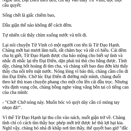
câu quyết:
Sống chết là giấc chiêm bao,
Dầu giận thế nào không để cách đêm.
Tự nhiên cái thây chìm xuống nước và trôi đi.
Lại nói chuyện Từ Vinh có một người con tên là Từ Đạo Hạnh.
Chàng mới hai mươi lăm tuổi, rất chăm học và rất có hiếu. Cái đêm
cha bị giết, Từ Đạo Hạnh được cha báo mộng cho biết sự tình và
nhắc đi nhắc lại tên Đại Điên, dặn phải trả thù cho bằng được. Tỉnh
dậy, chàng hốt hoảng đi tìm cha, và chàng xiết bao đau đớn khi thấy
thây cha nổi trên mặt nước. Nóng lòng vì báo thù, chàng cầm côn đi
tìm Đại Điên. Chờ lúc Đại Điên đi đường một mình, chàng đuổi
theo kẻ thù toan chuyện phang cho một côn lên cái đầu trọc. Nhưng
vừa định vung côn, chàng bỗng nghe văng vẳng bên tai có tiếng can
của cha mình:
- "Chớ! Chớ nóng nảy. Muốn bóc vỏ quýt dày cần có móng tay
nhọn đã!".
Vì thế Từ Đạo Hạnh lại thu côn vào nách, nuốt giận trở về. Chàng
tính chỉ có cách tìm thầy học phép mới trừ được kẻ thù lợi hại kia.
Nghĩ vậy, chàng bỏ nhà đi khắp nơi tìm thầy, thế quyết bao giờ "đắc