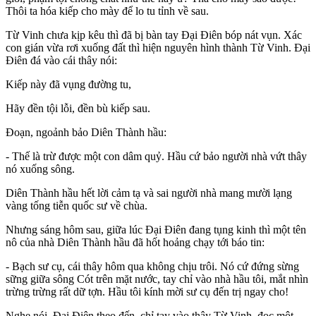
Thôi ta hóa kiếp cho mày để lo tu tỉnh về sau.
Từ Vinh chưa kịp kêu thì đã bị bàn tay Đại Điên bóp nát vụn. Xác
con gián vừa rơi xuống đất thì hiện nguyên hình thành Từ Vinh. Đại
Điên đá vào cái thây nói:
Kiếp này đã vụng đường tu,
Hãy đền tội lỗi, đền bù kiếp sau.
Đoạn, ngoảnh bảo Diên Thành hầu:
- Thế là trừ được một con dâm quỷ. Hầu cứ bảo người nhà vứt thây
nó xuống sông.
Diên Thành hầu hết lời cảm tạ và sai người nhà mang mười lạng
vàng tống tiễn quốc sư về chùa.
Nhưng sáng hôm sau, giữa lúc Đại Điên đang tụng kinh thì một tên
nô của nhà Diên Thành hầu đã hốt hoảng chạy tới báo tin:
- Bạch sư cụ, cái thây hôm qua không chịu trôi. Nó cứ đứng sừng
sững giữa sông Cót trên mặt nước, tay chỉ vào nhà hầu tôi, mắt nhìn
trừng trừng rất dữ tợn. Hầu tôi kính mời sư cụ đến trị ngay cho!
Nghe nói, Đại Điên theo đến, chỉ tay vào thây Từ Vinh, đọc một