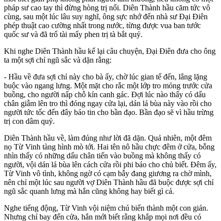
pháp sư cao tay thì đừng hòng trị nổi. Diên Thành hầu căm tức vô
cùng, sau một lúc lâu suy nghĩ, ông sực nhớ đến nhà sư Đại Điên
phép thuật cao cường nhất trong nước, từng được vua ban tước
quốc sư và đã trổ tài mấy phen trị tà bắt quỷ.
Khi nghe Diên Thành hầu kể lại câu chuyện, Đại Điên đưa cho ông
ta một sợi chỉ ngũ sắc và dặn rằng:
- Hầu về đưa sợi chỉ này cho bà ấy, chờ lúc gian tế đến, lẳng lặng
buộc vào ngang lưng. Một mặt cho rắc một lớp tro mỏng trước cửa
buồng, cho người nấp chỗ kín canh gác. Đợi lúc nào thấy có dấu
chân giẫm lên tro thì đóng ngay cửa lại, dán lá bùa này vào rồi cho
người tức tốc đến đây báo tin cho bần đạo. Bần đạo sẽ vì hầu trừng
trị con dâm quỷ.
Diên Thành hầu về, làm đúng như lời đã dặn. Quả nhiên, một đêm
nọ Từ Vinh tàng hình mò tới. Hai tên nô hầu chực đêm ở cửa, bỗng
nhìn thấy có những dấu chân tiến vào buồng mà không thấy có
người, vội dán lá bùa lên cách cửa rồi phi báo cho chủ biết. Đêm ấy,
Từ Vinh vô tình, không ngờ có cạm bẫy đang giương ra chờ mình,
nên chỉ một lúc sau người vợ Diên Thành hầu đã buộc được sợi chỉ
ngũ sắc quanh lưng mà hắn cũng không hay biết gì cả.
Nghe tiếng động, Từ Vinh vội niệm chú biến thành một con gián.
Nhưng chỉ bay đến cửa, hắn mới biết rằng khắp mọi nơi đều có