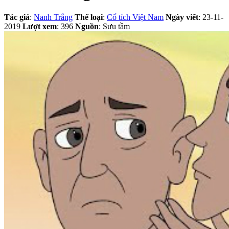
Tác giả
:
Nanh Trắng
Thể loại
:
Cổ tích Việt Nam
Ngày viết
: 23-11-
2019
Lượt xem
: 396
Nguồn
: Sưu tầm