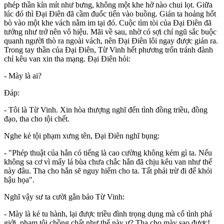
phép thần kín mít như bưng, không một khe hở nào chui lọt. Giữa
lúc đó thì Đại Điên đã cầm đuốc tiến vào buồng. Gián ta hoảng hốt
bò vào một khe vách nằm im tại đó. Cuộc tìm tòi của Đại Điên đã
tưởng như trở nên vô hiệu. Mãi về sau, nhờ có sợi chỉ ngũ sắc buộc
quanh người thò ra ngoài vách, nên Đại Điên lôi ngay được gián ra.
Trong tay thần của Đại Điên, Từ Vinh hết phương trốn tránh đành
chỉ kêu van xin tha mạng. Đại Điên hỏi:
- Mày là ai?
Đáp:
- Tôi là Từ Vinh. Xin hòa thượng nghĩ đến tình đồng triều, đồng
đạo, tha cho tội chết.
Nghe kẻ tội phạm xưng tên, Đại Điên nghĩ bụng:
- "Phép thuật của hắn có tiếng là cao cường không kém gì ta. Nếu
không sa cơ vì mấy lá bùa chưa chắc hắn đã chịu kêu van như thế
này đâu. Tha cho hắn sẽ nguy hiểm cho ta. Tất phải trừ đi để khỏi
hậu họa".
Nghĩ vậy sư ta cười gằn bảo Từ Vinh:
- Mày là kẻ tu hành, lại được triều đình trọng dụng mà cố tình phá
giới, phạm tội chồng chất như thế này ư? Tha cho mày sao được!