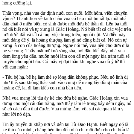
hòng cưỡng lại.
Thất vọng, nhà vua dự định nuôi con nuôi. Một hôm, viên chuyển
vận sứ Thanh-hoa về kinh chầu vua có báo một tin rất lạ: một nhà
dân chài ở miền biển có sinh được một đứa bé thần dị. Lên ba tuổi,
nó đã biết nói và tự xưng là Giác Hoàng. Nó biết tất cả các việc trên
trời dưới đất và tất cả mọi việc trong triều, ngoài nội. Và điều này
mới đáng để ý, là hoàng thượng làm gì nó cũng biết cả. Nó còn tự
xưng là con của hoàng thượng. Nghe nói thế, vua liền cho đưa đứa
bé về cung. Thấy mặt mũi nó sáng sủa, hỏi đâu biết đấy, nhà vua
đem lòng yêu dấu, muốn nuôi làm con để một ngày kia trăm tuổi sẽ
truyền cho ngôi báu. Có mấy vị đại thần khi nghe vua dò ý tứ thì
vội can ngăn:
- Tâu bệ hạ, bệ hạ làm thế sợ lòng dân không phục. Nếu nó linh dị
như thế, sao không thác sinh vào cung để mang lấy dòng máu của
hoàng đế, lại đi làm kiếp con nhà bần tiện.
Nhà vua mang lời tâu ấy kể cho đứa bé nghe. Giác Hoàng xin vua
dựng cho một cái đàn tràng, mời thầy làm lễ trong bảy đêm ngày, nó
sẽ có cách đầu thai được. Vua mừng lắm, vội sai các quan làm y
như lời nó dặn.
Tin ấy truyền đi khắp nơi và đến tai Từ Đạo Hạnh. Biết ngay đó là
kẻ thù của mình, chàng bèn tìm đến nhà chị ruột đưa cho chị bốn lá