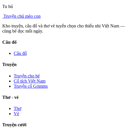
Tu hú
Truyện chú mèo con
Kho truyện, câu đố và thơ vè tuyển chọn cho thiếu nhi Việt Nam —
cùng bé đọc mỗi ngày.
Câu đố
Câu đố
Truyện
Truyện cho bé
Cổ tích Việt Nam
Truyện cổ Grimms
Thơ - vè
Thơ
Vè
Truyện cười