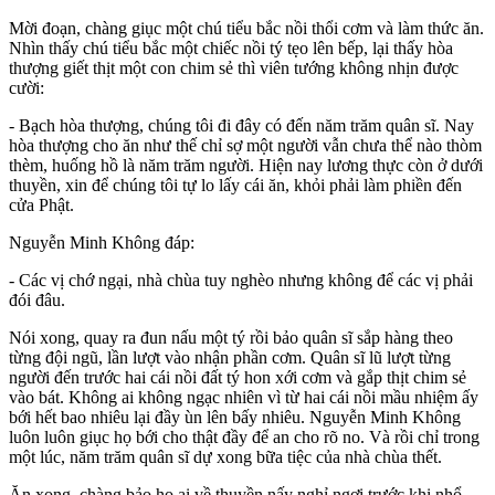
Mời đoạn, chàng giục một chú tiểu bắc nồi thổi cơm và làm thức ăn.
Nhìn thấy chú tiểu bắc một chiếc nồi tý tẹo lên bếp, lại thấy hòa
thượng giết thịt một con chim sẻ thì viên tướng không nhịn được
cười:
- Bạch hòa thượng, chúng tôi đi đây có đến năm trăm quân sĩ. Nay
hòa thượng cho ăn như thế chỉ sợ một người vẫn chưa thể nào thòm
thèm, huống hồ là năm trăm người. Hiện nay lương thực còn ở dưới
thuyền, xin để chúng tôi tự lo lấy cái ăn, khỏi phải làm phiền đến
cửa Phật.
Nguyễn Minh Không đáp:
- Các vị chớ ngại, nhà chùa tuy nghèo nhưng không để các vị phải
đói đâu.
Nói xong, quay ra đun nấu một tý rồi bảo quân sĩ sắp hàng theo
từng đội ngũ, lần lượt vào nhận phần cơm. Quân sĩ lũ lượt từng
người đến trước hai cái nồi đất tý hon xới cơm và gắp thịt chim sẻ
vào bát. Không ai không ngạc nhiên vì từ hai cái nồi mầu nhiệm ấy
bới hết bao nhiêu lại đầy ùn lên bấy nhiêu. Nguyễn Minh Không
luôn luôn giục họ bới cho thật đầy để an cho rõ no. Và rồi chỉ trong
một lúc, năm trăm quân sĩ dự xong bữa tiệc của nhà chùa thết.
Ăn xong, chàng bảo họ ai về thuyền nấy nghỉ ngơi trước khi nhổ