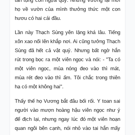
tán tụng con ngựa quý. Nhưng Vương lại mời
họ về vườn của mình thưởng thức một con
hươu có hai cái đầu.
Lần này Thạch Sùng yên lặng khá lâu. Tiếng
xôn xao nổi lên khắp nơi. Ai cũng tưởng Thạch
Sùng đã hết cả vật quý. Nhưng bất ngờ hắn
rút trong bọc ra một viên ngọc và nói: - "Ta có
một viên ngọc, mùa nóng đeo vào thì mát,
mùa rét đeo vào thì ấm. Tôi chắc trong thiên
hạ có một không hai".
Thấy thế họ Vương bắt đâu bối rối. Y toan sai
người vào mượn hoàng hậu viên ngọc như ý
để địch lại, nhưng ngay lúc đó một viên hoạn
quan ngôi bên cạnh, nói nhỏ vào tai hắn mấy