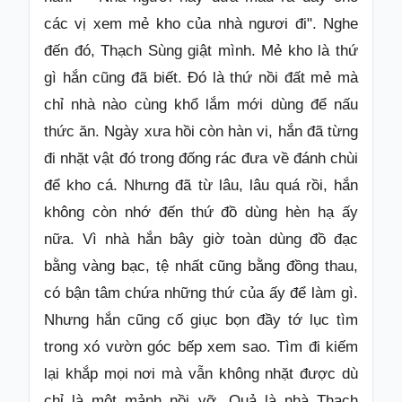
các vị xem mẻ kho của nhà ngươi đi". Nghe
đến đó, Thạch Sùng giật mình. Mẻ kho là thứ
gì hắn cũng đã biết. Đó là thứ nồi đất mẻ mà
chỉ nhà nào cùng khổ lắm mới dùng để nấu
thức ăn. Ngày xưa hồi còn hàn vi, hắn đã từng
đi nhặt vật đó trong đống rác đưa về đánh chùi
để kho cá. Nhưng đã từ lâu, lâu quá rồi, hắn
không còn nhớ đến thứ đồ dùng hèn hạ ấy
nữa. Vì nhà hắn bây giờ toàn dùng đồ đạc
bằng vàng bạc, tệ nhất cũng bằng đồng thau,
có bận tâm chứa những thứ của ấy để làm gì.
Nhưng hắn cũng cố giục bọn đầy tớ lục tìm
trong xó vườn góc bếp xem sao. Tìm đi kiếm
lại khắp mọi nơi mà vẫn không nhặt được dù
chỉ là một mảnh nồi vỡ. Quả là nhà Thạch