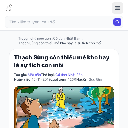
Truyện
chú
mèo
con
Truyện chú mèo con
Cổ tích Nhật Bản
Thạch Sùng còn thiếu mẻ kho hay là sự tích con mối
Thạch Sùng còn thiếu mẻ kho hay
Đăng
là sự tích con mối
nhập
/
Tác giả
:
Mắt bão
Thể loại
:
Cổ tích Nhật Bản
Đăng
Ngày viết
: 13-11-2019
Lượt xem
: 1230
Nguồn
: Sưu tầm
ký
Đăng
ký
Câu
đố
Truyện