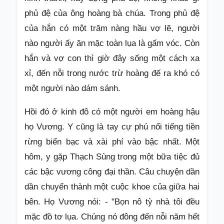
phủ đệ của ông hoàng bà chúa. Trong phủ đệ
của hắn có một trăm nàng hầu vợ lẽ, người
nào người ấy ăn mặc toàn lụa là gấm vóc. Còn
hắn và vợ con thì giờ đây sống một cách xa
xỉ, đến nỗi trong nước trừ hoàng đế ra khó có
một người nào dám sánh.
Hồi đó ở kinh đô có một người em hoàng hậu
họ Vương. Y cũng là tay cự phú nổi tiếng tiền
rừng biển bạc và xài phí vào bậc nhất. Một
hôm, y gặp Thạch Sùng trong một bữa tiệc đủ
các bậc vương công đại thần. Câu chuyện dần
dần chuyển thành một cuộc khoe của giữa hai
bên. Họ Vương nói: - "Bọn nô tỳ nhà tôi đều
mặc đồ tơ lụa. Chúng nó đông đến nỗi năm hết