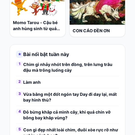
Momo Tarou - Cậu bé
anh hùng sinh từ quả
CON CÁO ĐỀN ƠN
đào
Bài nổi bật tuần này
★
1
Chim gì nhảy nhót trên đồng, trên lưng trâu
đậu mà trông luống cày
2
Làm anh
3
Vừa bằng một đốt ngón tay Day đi day lại, mất
bay hình thù?
4
Đỏ bừng khắp cả mình cây, khi quả chín vỡ
bông bay khắp vùng?
5
Con gì đẹp nhất loài chim, đuôi xòe rực rỡ như