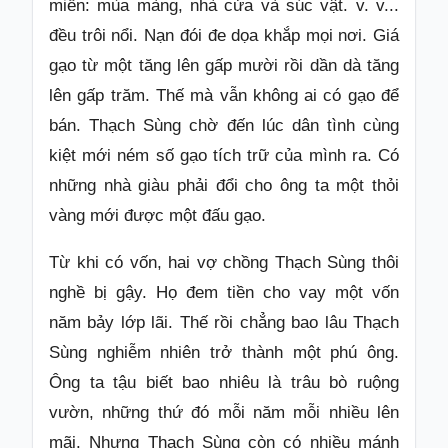
miền: mùa màng, nhà cửa và súc vật. v. v...
đều trôi nổi. Nạn đói đe dọa khắp mọi nơi. Giá
gạo từ một tăng lên gấp mười rồi dần dà tăng
lên gấp trăm. Thế mà vẫn không ai có gạo để
bán. Thạch Sùng chờ đến lúc dân tình cùng
kiệt mới ném số gạo tích trữ của mình ra. Có
những nhà giàu phải đổi cho ông ta một thỏi
vàng mới được một đấu gạo.
Từ khi có vốn, hai vợ chồng Thạch Sùng thôi
nghề bị gậy. Họ đem tiền cho vay một vốn
năm bảy lớp lãi. Thế rồi chẳng bao lâu Thạch
Sùng nghiễm nhiên trở thành một phú ông.
Ông ta tậu biết bao nhiêu là trâu bò ruộng
vườn, những thứ đó mỗi năm mỗi nhiều lên
mãi. Nhưng Thạch Sùng còn có nhiều mánh