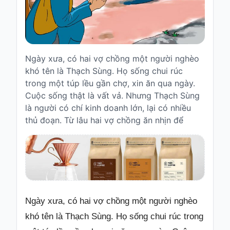
Truyện
cho
bé
Cổ
Ngày xưa, có hai vợ chồng một người nghèo
tích
khó tên là Thạch Sùng. Họ sống chui rúc
Việt
trong một túp lều gần chợ, xin ăn qua ngày.
Nam
Cuộc sống thật là vất vả. Nhưng Thạch Sùng
Truyện
là người có chí kinh doanh lớn, lại có nhiều
cổ
thủ đoạn. Từ lâu hai vợ chồng ăn nhịn để
Grimms
Thơ
-
vè
Thơ
Vè
Ngày xưa, có hai vợ chồng một người nghèo
khó tên là Thạch Sùng. Họ sống chui rúc trong
Truyện
cười