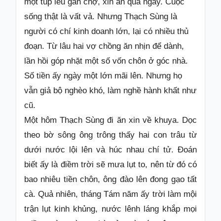
một túp lều gần chợ, xin ăn qua ngày. Cuộc
sống thật là vất vả. Nhưng Thạch Sùng là
Hỏi
đáp
người có chí kinh doanh lớn, lại có nhiều thủ
Giới
đoạn. Từ lâu hai vợ chồng ăn nhịn để dành,
thiệu
lần hồi góp nhặt một số vốn chôn ở góc nhà.
Số tiền ấy ngày một lớn mãi lên. Nhưng họ
vẫn giả bộ nghèo khó, làm nghề hành khất như
cũ.
Một hôm Thạch Sùng đi ăn xin về khuya. Dọc
theo bờ sông ông trông thấy hai con trâu từ
dưới nước lội lên và húc nhau chí tử. Đoán
biết ấy là điềm trời sẽ mưa lụt to, nên từ đó có
bao nhiêu tiền chôn, ông đào lên đong gạo tất
cà. Quả nhiên, tháng Tám năm ấy trời làm mội
trận lụt kinh khủng, nước lênh láng khắp mọi