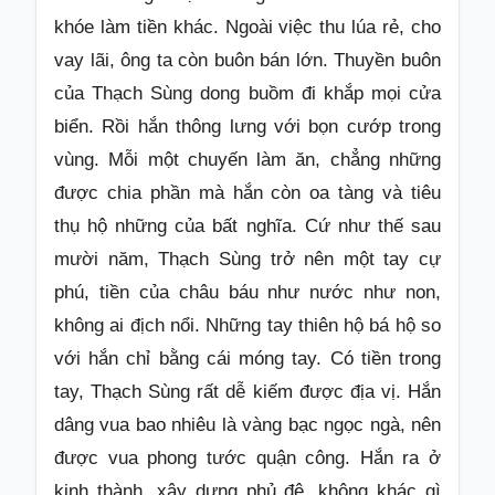
khóe làm tiền khác. Ngoài việc thu lúa rẻ, cho
vay lãi, ông ta còn buôn bán lớn. Thuyền buôn
của Thạch Sùng dong buồm đi khắp mọi cửa
biển. Rồi hắn thông lưng với bọn cướp trong
vùng. Mỗi một chuyến làm ăn, chẳng những
được chia phần mà hắn còn oa tàng và tiêu
thụ hộ những của bất nghĩa. Cứ như thế sau
mười năm, Thạch Sùng trở nên một tay cự
phú, tiền của châu báu như nước như non,
không ai địch nổi. Những tay thiên hộ bá hộ so
với hắn chỉ bằng cái móng tay. Có tiền trong
tay, Thạch Sùng rất dễ kiếm được địa vị. Hắn
dâng vua bao nhiêu là vàng bạc ngọc ngà, nên
được vua phong tước quận công. Hắn ra ở
kinh thành, xây dựng phủ đệ, không khác gì