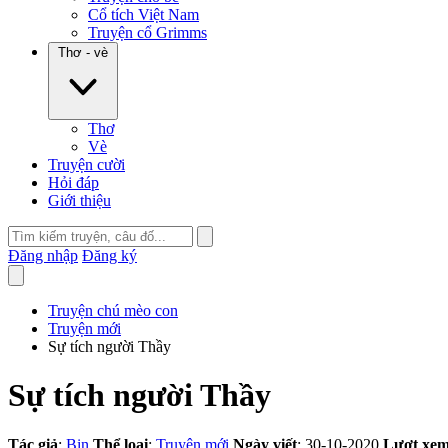
Cổ tích Việt Nam
Truyện cổ Grimms
Thơ - vè
Thơ
Vè
Truyện cười
Hỏi đáp
Giới thiệu
Đăng nhập
Đăng ký
Truyện chú mèo con
Truyện mới
Sự tích người Thầy
Sự tích người Thầy
Tác giả
:
Bin
Thể loại
:
Truyện mới
Ngày viết
: 30-10-2020
Lượt xe