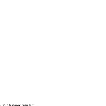
m
: 257
Nguồn
: Sưu tầm