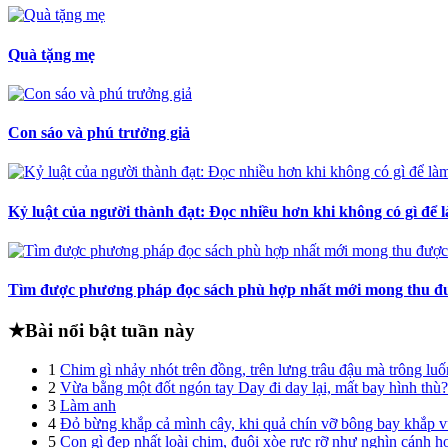
Quà tặng mẹ
Con sáo và phú trưởng giả
Kỷ luật của người thành đạt: Đọc nhiều hơn khi không có gì để l
Tìm được phương pháp đọc sách phù hợp nhất mới mong thu đượ
★
Bài nổi bật tuần này
1
Chim gì nhảy nhót trên đồng, trên lưng trâu đậu mà trông lu
2
Vừa bằng một đốt ngón tay Day đi day lại, mất bay hình thù?
3
Làm anh
4
Đỏ bừng khắp cả mình cây, khi quả chín vỡ bông bay khắp 
5
Con gì đẹp nhất loài chim, đuôi xòe rực rỡ như nghìn cánh h