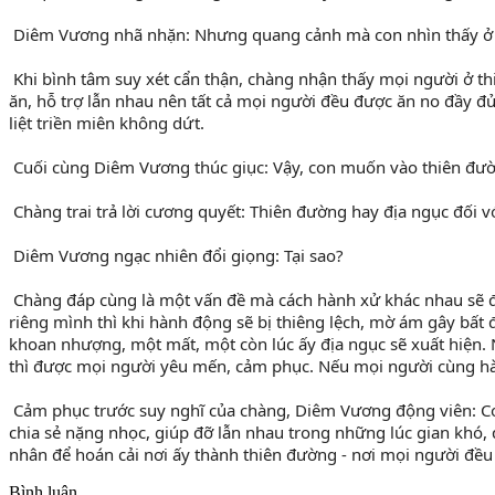
 Diêm Vương nhã nhặn: Nhưng quang cảnh mà con nhìn thấy ở h
 Khi bình tâm suy xét cẩn thận, chàng nhận thấy mọi người ở thiên đường ai cũng rất hân hoan, vui vẻ, thân thiện cười nói nhau vì họ tuy không tự ăn được nhưng họ có thể đút cho người khác 
ăn, hỗ trợ lẫn nhau nên tất cả mọi người đều được ăn no đầy đủ
liệt triền miên không dứt.
 Cuối cùng Diêm Vương thúc giục: Vậy, con muốn vào thiên đư
 Chàng trai trả lời cương quyết: Thiên đường hay địa ngục đối 
 Diêm Vương ngạc nhiên đổi giọng: Tại sao?
 Chàng đáp cùng là một vấn đề mà cách hành xử khác nhau sẽ đưa chúng ta đến cảnh giới khác nhau. Nếu sự việc diễn ra mà chúng ta chỉ nghĩ đến lợi ích của bản thân, chỉ lo quyền lợi của 
riêng mình thì khi hành động sẽ bị thiêng lệch, mờ ám gây bất
khoan nhượng, một mất, một còn lúc ấy địa ngục sẽ xuất hiện. Ng
thì được mọi người yêu mến, cảm phục. Nếu mọi người cùng hàn
 Cảm phục trước suy nghĩ của chàng, Diêm Vương động viên: Con hãy mau mau trở lại trần gian thực hiện tâm nguyện này và truyền đi thông điệp của ta rằng mọi người phải biết yêu thương, 
chia sẻ nặng nhọc, giúp đỡ lẫn nhau trong những lúc gian khó, đặc
nhân để hoán cải nơi ấy thành thiên đường - nơi mọi người đều
Bình luận