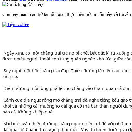
Con hãy mau mau trở lại trần gian thực hiện ước muốn này và truyền đ
 Ngày xưa, có một chàng trai trẻ nọ bị chết bất đắc kì tử xuống chầu Diêm phủ, Diêm Vương phán: Nghiệp của con bị đầy vào địa ngục nhưng khi sống con đã làm rất nhiều việc thiện, giúp đỡ 
được nhiều người thoát cơn túng quẫn nghèo khó. Xét giữa công
 Suy nghĩ một hồi chàng trai đáp: Thiên đường là niềm ao ước của bao nhiêu người nhưng con cũng rất muốn biết địa ngục là nơi thế nào mà tất cả mọi người nghe đến đều phải giật mình 
kinh sợ.
 Diêm Vương mủi lòng phá lệ cho chàng vào tham quan cả địa n
 Cánh cửa địa ngục rộng mở chàng trai đã nghe tiếng kêu gào thảm thiết, đánh nhau túi bụi, máu me bê bết, thì ra đây là một bữa ăn trưa ở địa ngục. Trên bàn ăn có một nồi cháo to nghi ngút 
khói và những cái muỗng to dài quá cỡ mà bản thân người dùng
nào cả. Khủng khiếp quá!
 Khi bước vào thiên đường chàng ngạc nhiên tột độ với những gì mình vừa nhìn thấy cũng vào bữa ăn trưa, cũng trên bàn ăn có một nồi cháo to nghi ngút khói và cũng là những cái muỗng to 
dài quá cỡ. Chàng thất vọng thắc mắc: Vậy thì thiên đường và đ