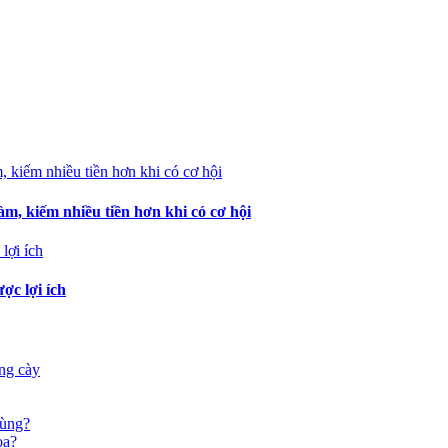
àm, kiếm nhiều tiền hơn khi có cơ hội
c lợi ích
ống cày
vùng?
oa?