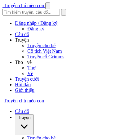
Truyện chú mèo con
Đăng nhập / Đăng ký
Đăng ký
Câu đố
Truyện
Truyện cho bé
Cổ tích Việt Nam
Truyện cổ Grimms
Thơ - vè
Thơ
Vè
Truyện cười
Hỏi đáp
Giới thiệu
Truyện chú mèo con
Câu đố
Truyện
Truyện cho bé