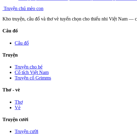
Truyện chú mèo con
Kho truyện, câu đố và thơ vè tuyển chọn cho thiếu nhi Việt Nam — 
Câu đố
Câu đố
Truyện
Truyện cho bé
Cổ tích Việt Nam
Truyện cổ Grimms
Thơ - vè
Thơ
Vè
Truyện cười
Truyện cười