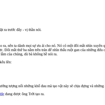
t ra trước đây - vị thần nói.
tạo ra, nên ta dành mọi sự ưu ái cho nó. Nó có một đôi mắt nhìn xuyên 
ợc. Đôi mắt thứ ba nằm trên trán để nhìn thấu ruột gan của những đứa 
 lầm của chúng, dù bà không hề nói ra.
kêu lên:
 tưởng tượng nổi những khổ đau mà tạo vật này sẽ chịu đựng và những c
 Mẹ
đang được ông Trời tạo ra.