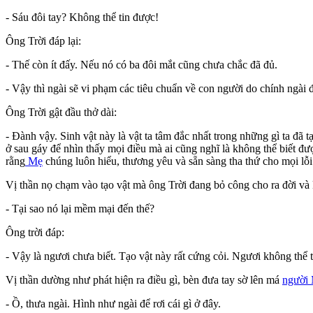
- Sáu đôi tay? Không thể tin được!
Ông Trời đáp lại:
- Thế còn ít đấy. Nếu nó có ba đôi mắt cũng chưa chắc đã đủ.
- Vậy thì ngài sẽ vi phạm các tiêu chuẩn về con người do chính ngài đặ
Ông Trời gật đầu thở dài:
- Đành vậy. Sinh vật này là vật ta tâm đắc nhất trong những gì ta đã 
ở sau gáy để nhìn thấy mọi điều mà ai cũng nghĩ là không thể biết đư
rằng
Mẹ
chúng luôn hiểu, thương yêu và sẵn sàng tha thứ cho mọi lỗi
Vị thần nọ chạm vào tạo vật mà ông Trời đang bỏ công cho ra đời và 
- Tại sao nó lại mềm mại đến thế?
Ông trời đáp:
- Vậy là ngươi chưa biết. Tạo vật này rất cứng cỏi. Ngươi không thể
Vị thần dường như phát hiện ra điều gì, bèn đưa tay sờ lên má
người
- Ồ, thưa ngài. Hình như ngài để rơi cái gì ở đây.