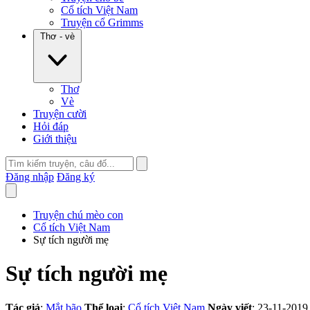
Cổ tích Việt Nam
Truyện cổ Grimms
Thơ - vè
Thơ
Vè
Truyện cười
Hỏi đáp
Giới thiệu
Đăng nhập
Đăng ký
Truyện chú mèo con
Cổ tích Việt Nam
Sự tích người mẹ
Sự tích người mẹ
Tác giả
:
Mắt bão
Thể loại
:
Cổ tích Việt Nam
Ngày viết
: 23-11-2019