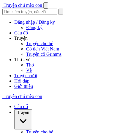
Truyện chú mèo con
Đăng nhập / Đăng ký
Đăng ký
Câu đố
Truyện
Truyện cho bé
Cổ tích Việt Nam
Truyện cổ Grimms
Thơ - vè
Thơ
Vè
Truyện cười
Hỏi đáp
Giới thiệu
Truyện chú mèo con
Câu đố
Truyện
Truyện cho bé