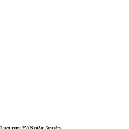
Lượt xem
: 350
Nguồn
: Sưu tầm