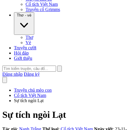
Cổ tích Việt Nam
Truyện cổ Grimms
Thơ - vè
Thơ
Vè
Truyện cười
Hỏi đáp
Giới thiệu
Đăng nhập
Đăng ký
Truyện chú mèo con
Cổ tích Việt Nam
Sự tích ngòi Lạt
Sự tích ngòi Lạt
Tác giả
:
Nanh Trắng
Thể loại
:
Cổ tích Việt Nam
Ngày viết
: 23-11-