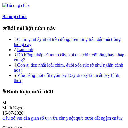
Bà ong chúa
★
Bài nổi bật tuần này
1
Chim gì nhảy nhót trên đồng, trên lưng trâu đậu mà trông
luống cày
2
Làm anh
3
Đỏ bừng khắp cả mình cây, khi quả chín vỡ bông bay khắp
vùng?
4
Con gì đẹp nhất loài chim, đuôi xòe rực rỡ như nghìn cánh
hoa?
5
Vừa bằng một đốt ngón tay Day đi day lại, mất bay hình
thù?
✎
Bình luận mới nhất
M
Minh Ngọc
16-07-2026
Câu đố vui dân gian số 6: Vừa bằng hột quít, dưới đất ngậm châu?
Con măn mắt