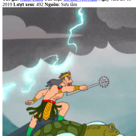
2019
Lượt xem
: 492
Nguồn
: Sưu tầm