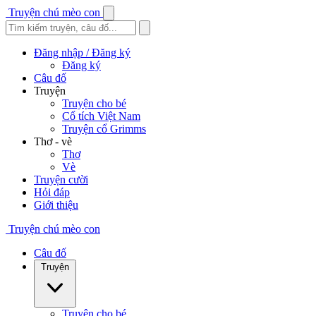
Truyện chú mèo con
Đăng nhập / Đăng ký
Đăng ký
Câu đố
Truyện
Truyện cho bé
Cổ tích Việt Nam
Truyện cổ Grimms
Thơ - vè
Thơ
Vè
Truyện cười
Hỏi đáp
Giới thiệu
Truyện chú mèo con
Câu đố
Truyện
Truyện cho bé