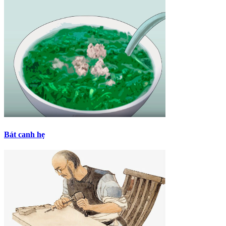
Bát canh hẹ