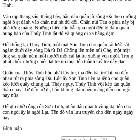
Tinh.
Vào dịp tháng sáu, tháng bảy, hắn dẫn quân từ sông Đà theo đường
ngòi ồ ạt đánh vào chân núi rất dữ dội. Chân núi Tản ở phía này bị
phá từng mảng. Những chiếc cầu bắc qua ngòi đều bị đám quân
hung hãn của Thủy Tinh lật đổ và quăng đi xa hàng dặm.
Để chống lại Thủy Tinh, một mặt Sơn Tinh cho quân rải lưới sắt
ngầm dưới đáy sông Đà từ Đá Chông lên triền núi Chẹ, một mặt
ông sai quân ném mỗi người một cái lạt tre xuống ven ngòi. Trong
phút chốc những chiếc lạt tre đó mọc lên thành luỷ tre dày đặc.
Quân của Thủy Tinh húc phải lũy tre, thả đều bật trở lại, xô đẩy
nhau rút ra phía sông Đà. Lúc ấy Sơn Tinh liền ra lệnh cho quân
kéo lưới quây chúng lại. Thấy nguy, Thủy Tinh vội kéo tàn quân
tháo chạy. Từ đấy trở đi, hắn không dám bén mảng đến con ngòi
này nữa.
Để ghi nhớ công của Sơn Tinh, nhân dân quanh vùng đặt tên cho
con ngòi ấy là ngòi Lạt. Tên đó vẫn lưu truyền cho đến ngày ngày
nay.
Bình luận