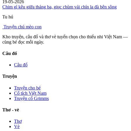
19-05-2026
Chim gì kêu giữa tháng ba, giục chùm vải chín la đà bên sông
Tu hú
Truyện chú mèo con
Kho truyện, câu đố và thơ vè tuyển chọn cho thiếu nhi Việt Nam —
cùng bé đọc mỗi ngày.
Câu đố
Câu đố
Truyện
Truyện cho bé
Cổ tích Việt Nam
Truyện cổ Grimms
Thơ - vè
Thơ
Vè