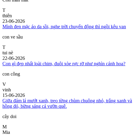
T
thiên
23-06-2026
Mình đen mặc áo da sồi, nghe trời chuyển động thì ngồi kêu van
con ve sầu
T
tui nè
22-06-2026
Con gì đẹp nhất loài chim, đuôi xòe rực rỡ như nghìn cánh hoa?
con công
V
vinh
15-06-2026
Giữa đám lá mướt xanh, treo từng chùm chuông nhỏ, trắng xanh và
hồng đỏ, bừng sáng cả vườn quê.
cây doi
M
Mia