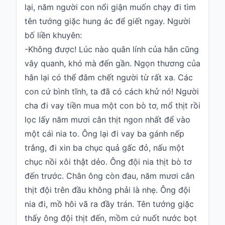
lại, năm người con nổi giận muốn chạy đi tìm
tên tướng giặc hung ác để giết ngay. Người
bố liền khuyên:
-Không được! Lúc nào quân lính của hắn cũng
vây quanh, khó mà đến gần. Ngọn thương của
hắn lại có thể đâm chết người từ rất xa. Các
con cứ bình tĩnh, ta đã có cách khử nó!
Người
cha
đi vay tiền mua một con bò tơ, mổ thịt rồi
lọc lấy năm mươi cân thịt ngon nhất để vào
một cái nia to. Ông lại đi vay ba gánh nếp
trắng, đi xin ba chục quả gấc đỏ, nấu một
chục nồi xôi thật dẻo. Ông đội nia thịt bò tơ
đến trước. Chân ông còn đau, năm mươi cân
thịt đội trên đầu không phải là nhẹ. Ông đội
nia đi, mồ hôi vã ra đầy trán. Tên tướng giặc
thấy ông đội thịt đến, mồm cứ nuốt nước bọt