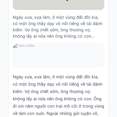
Truyện
cho
bé
Ngày xưa, xưa lắm, ở một vùng đất đồi kia,
Cổ
có một ông thầy dạy võ nổi tiếng về tài đánh
tích
kiếm. Vợ ông chết sớm, ông thương vợ,
Việt
không lấy ai nữa nên ông không có con...
Nam
Truyện
cổ
Grimms
Thơ
-
vè
Ngày xưa, xưa lắm, ở một vùng đất đồi kia,
có một ông thầy dạy võ nổi tiếng về tài đánh
Thơ
kiếm. Vợ ông chết sớm, ông thương vợ,
Vè
không lấy ai nữa nên ông không có con. Ông
Truyện
đi xin năm người
con trai
mồ côi ở trong vùng
cười
về làm con nuôi. Ngoài những giờ luyện võ,