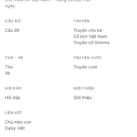
ngày.
CÂU ĐỐ
TRUYỆN
Câu đố
Truyện cho bé
Cổ tích Việt Nam
Truyện cổ Grimms
THƠ - VÈ
TRUYỆN CƯỜI
Thơ
Truyện cười
Vè
HỎI ĐÁP
GIỚI THIỆU
Hỏi đáp
Giới thiệu
LIÊN KẾT
Chú mèo con
Daisy Việt