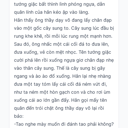
tướng giặc bất thình lình phóng ngựa, dẫn
quân lính của hắn kéo ập vào làng.
Hắn thấy ông thầy dạy võ đang lấy chân đạp
vào một gốc cây sung to. Cây sung lúc đầu bị
rung khe khẽ, rồi mỗi lúc rung một mạnh hơn.
Sau đó, ông nhấc một cái cối đá to đưa lên,
đưa xuống, vẻ còn mệt nhọc. Tên tướng giặc
cười phá lên rồi xuống ngựa giơ chân đạp nhẹ
vào thân cây sung. Thế là
cây sung
bị gãy
ngang và ào ào đổ xuống. Hắn lại nhẹ nhàng
đưa một tay tóm lấy cái cối đá ném vứt đi,
như ta ném một hòn gạch con và cho rơi ùm
xuống cái ao lớn gần đấy. Hắn gọi mấy tên
quân đến trói chặt ông thầy dạy võ lại rồi
bảo:
-Tao nghe mày muốn đi đánh tao phải không?