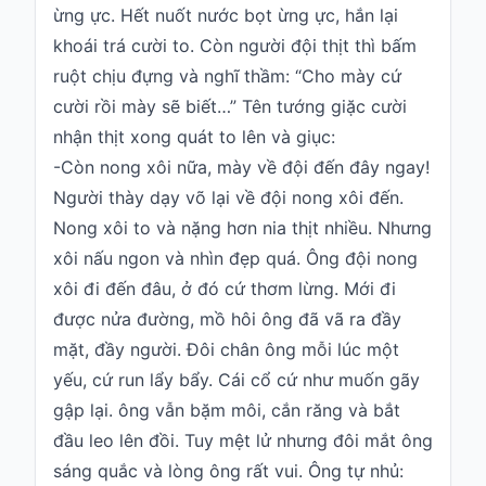
ừng ực. Hết nuốt nước bọt ừng ực, hắn lại
khoái trá cười to. Còn người đội thịt thì bấm
ruột chịu đựng và nghĩ thầm: “Cho mày cứ
cười rồi mày sẽ biết…” Tên tướng giặc cười
nhận thịt xong quát to lên và giục:
-Còn nong xôi nữa, mày về đội đến đây ngay!
Người thày dạy võ lại về đội nong xôi đến.
Nong xôi to và nặng hơn nia thịt nhiều. Nhưng
xôi nấu ngon và nhìn đẹp quá. Ông đội nong
xôi đi đến đâu, ở đó cứ thơm lừng. Mới đi
được nửa đường, mồ hôi ông đã vã ra đầy
mặt, đầy người. Đôi chân ông mỗi lúc một
yếu, cứ run lẩy bẩy. Cái cổ cứ như muốn gãy
gập lại. ông vẫn bặm môi, cắn răng và bắt
đầu leo lên đồi. Tuy mệt lử nhưng đôi mắt ông
sáng quắc và lòng ông rất vui. Ông tự nhủ: