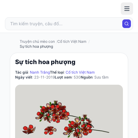
Truyện
chú mèo
con
Truyện chú mèo con
Cổ tích Việt Nam
Sự tích hoa phượng
Đăng
Sự tích hoa phượng
nhập
/
Tác giả
:
Nanh Trắng
Thể loại
:
Cổ tích Việt Nam
Đăng
Ngày viết
: 23-11-2019
Lượt xem
: 530
Nguồn
: Sưu tầm
ký
Đăng
ký
Câu
đố
Truyện