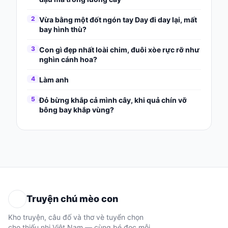
2
Vừa bằng một đốt ngón tay Day đi day lại, mất
bay hình thù?
3
Con gì đẹp nhất loài chim, đuôi xòe rực rỡ như
nghìn cánh hoa?
4
Làm anh
5
Đỏ bừng khắp cả mình cây, khi quả chín vỡ
bông bay khắp vùng?
Truyện chú mèo con
Kho truyện, câu đố và thơ vè tuyển chọn
cho thiếu nhi Việt Nam — cùng bé đọc mỗi