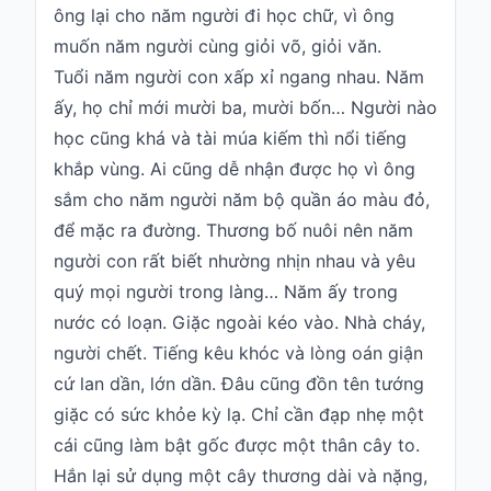
Hỏi
ông lại cho năm người đi học chữ, vì ông
đáp
muốn năm người cùng giỏi võ, giỏi văn.
Giới
Tuổi năm người con xấp xỉ ngang nhau. Năm
thiệu
ấy, họ chỉ mới mười ba, mười bốn… Người nào
học cũng khá và tài múa kiếm thì nổi tiếng
khắp vùng. Ai cũng dễ nhận được họ vì ông
sắm cho năm người năm bộ quần áo màu đỏ,
để mặc ra đường. Thương bố nuôi nên năm
người con rất biết nhường nhịn nhau và yêu
quý mọi người trong làng… Năm ấy trong
nước có loạn. Giặc ngoài kéo vào. Nhà cháy,
người chết. Tiếng kêu khóc và lòng oán giận
cứ lan dần, lớn dần. Đâu cũng đồn tên tướng
giặc có sức khỏe kỳ lạ. Chỉ cần đạp nhẹ một
cái cũng làm bật gốc được một thân cây to.
Hắn lại sử dụng một cây thương dài và nặng,