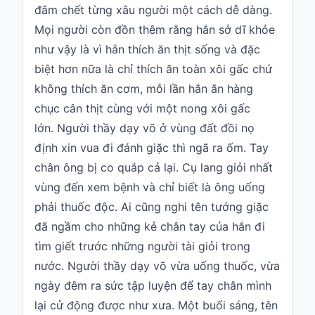
đâm chết từng xâu người một cách dễ dàng.
Mọi người còn đồn thêm rằng hắn sở dĩ khỏe
như vậy là vì hắn thích ăn thịt sống và đặc
biệt hơn nữa là chỉ thích ăn toàn xôi gấc chứ
không thích ăn cơm, mỗi lần hắn ăn hàng
chục cân thịt cùng với một nong xôi gấc
lớn.
Người thầy
dạy võ ở vùng đất đồi nọ
định xin vua đi đánh giặc thì ngã ra ốm. Tay
chân ông bị co quắp cả lại. Cụ lang giỏi nhất
vùng đến xem bệnh và chỉ biết là ông uống
phải thuốc độc. Ai cũng nghi tên tướng giặc
đã ngầm cho những kẻ chân tay của hắn đi
tìm giết trước những người tài giỏi trong
nước. Người thầy dạy võ vừa uống thuốc, vừa
ngày đêm ra sức tập luyện để tay chân mình
lại cử động được như xưa. Một buổi sáng, tên