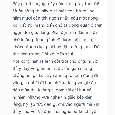
Bây giờ thì mạng mày nằm trong tay tao rồi!
Muốn sống thì hãy giết một con bò tơ, lọc
năm mươi cân thịt ngon nhất, nấu một nong
xôi gấc rồi mang đến chỗ ta đóng quân ở trên
ngọn đồi giữa làng. Phải đội trên đầu mà đi
chứ không được gánh. Đi luôn một mạch,
không được dừng lại hay đặt xuống nghỉ. Đội
thịt đến trước! Đội xôi đến sau!
Nói xong hắn ra lệnh cởi trói cho ông. người
thầy dạy võ giận tím ruột, tím gan nhưng
chẳng nói gì. Lúc ấy năm người con đang đi
vắng, họ phải đi học chữ xa làng và lại sắp
đến mùa thi. Không ai dám rời cái bút cái
nghiên. Nhưng vừa nghe tin giặc kéo đến
làng, họ lập tức đeo gươm vào người mà xin
thầy cho về. Về đến nhà, nghe bố kể chuyện