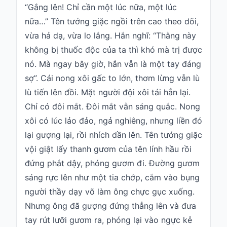
“Gắng lên! Chỉ cần một lúc nữa, một lúc
nữa…” Tên tướng giặc ngồi trên cao theo dõi,
vừa hả dạ, vừa lo lắng. Hắn nghĩ: “Thằng này
không bị thuốc độc của ta thì khó mà trị được
nó. Mà ngay bây giờ, hắn vẫn là một tay đáng
sợ”. Cái nong xôi gấc to lớn, thơm lừng vẫn lù
lù tiến lên đồi. Mặt người đội xôi tái hẳn lại.
Chỉ có đôi mắt.
Đôi mắt
vẫn sáng quắc. Nong
xôi có lúc lảo đảo, ngả nghiêng, nhưng liền đó
lại gượng lại, rồi nhích dần lên. Tên tướng giặc
vội giật lấy thanh gươm của tên lính hầu rồi
đứng phắt dậy, phóng gươm đi. Đường gươm
sáng rực lên như một tia chớp, cắm vào bụng
người thầy dạy võ làm ông chực gục xuống.
Nhưng ông đã gượng đứng thẳng lên và đưa
tay rút lưỡi gươm ra, phóng lại vào ngực kẻ