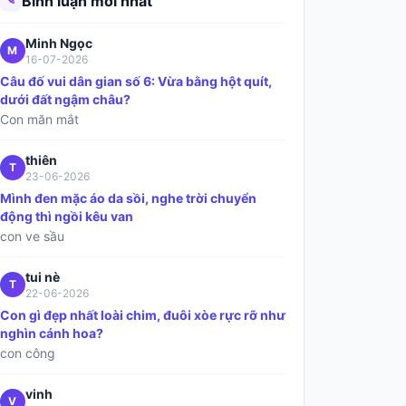
Bình luận mới nhất
✎
Minh Ngọc
M
16-07-2026
Câu đố vui dân gian số 6: Vừa bằng hột quít,
dưới đất ngậm châu?
Con măn mắt
thiên
T
23-06-2026
Mình đen mặc áo da sồi, nghe trời chuyển
động thì ngồi kêu van
con ve sầu
tui nè
T
22-06-2026
Con gì đẹp nhất loài chim, đuôi xòe rực rỡ như
nghìn cánh hoa?
con công
vinh
V