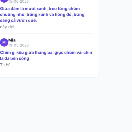
15-06-2026
Giữa đám lá mướt xanh, treo từng chùm
chuông nhỏ, trắng xanh và hồng đỏ, bừng
sáng cả vườn quê.
cây doi
Mia
M
19-05-2026
Chim gì kêu giữa tháng ba, giục chùm vải chín
la đà bên sông
Tu hú