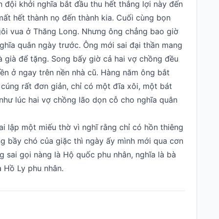
 đội khởi nghĩa bắt đầu thu hết thắng lợi này đến
mất hết thành nọ đến thành kia. Cuối cùng bọn
ngôi vua ở Thăng Long. Nhưng ông chẳng bao giờ
ghĩa quân ngày trước. Ông mới sai đại thần mang
 già để tặng. Song bấy giờ cả hai vợ chồng đều
đền ở ngay trên nền nhà cũ. Hàng năm ông bắt
 cúng rất đơn giản, chỉ có một đĩa xôi, một bát
 như lúc hai vợ chồng lão dọn cỗ cho nghĩa quân
i lập một miếu thờ vì nghĩ rằng chỉ có hồn thiêng
g bầy chó của giặc thì ngày ấy mình mới qua cơn
g sai gọi nàng là Hộ quốc phu nhân, nghĩa là bà
à Hồ Ly phu nhân.