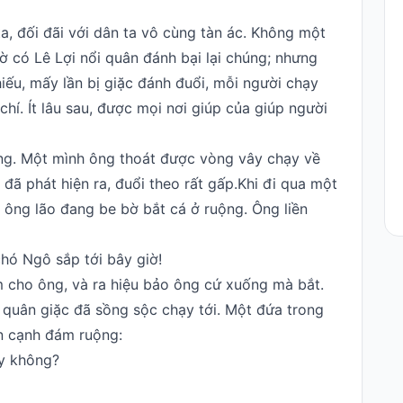
a, đối đãi với dân ta vô cùng tàn ác. Không một
ờ có Lê Lợi nổi quân đánh bại lại chúng; nhưng
hiếu, mấy lần bị giặc đánh đuổi, mỗi người chạy
í. Ít lâu sau, được mọi nơi giúp của giúp người
ặng. Một mình ông thoát được vòng vây chạy về
ã phát hiện ra, đuổi theo rất gấp.Khi đi qua một
ông lão đang be bờ bắt cá ở ruộng. Ông liền
chó Ngô sắp tới bây giờ!
 cho ông, và ra hiệu bảo ông cứ xuống mà bắt.
n quân giặc đã sồng sộc chạy tới. Một đứa trong
ên cạnh đám ruộng:
ây không?