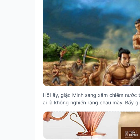
Truyện
cho
bé
Cổ
tích
Việt
Nam
Truyện
cổ
Grimms
Thơ
-
Hồi ấy, giặc Minh sang xâm chiếm nước t
vè
ai là không nghiến răng chau mày. Bấy giờ
Thơ
Vè
Truyện
cười