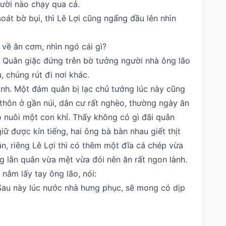
gười nào chạy qua cả.
oát bờ bụi, thì Lê Lợi cũng ngẩng đầu lên nhìn
 về ăn cơm, nhìn ngó cái gì?
cũ. Quân giặc đứng trên bờ tưởng người nhà ông lão
 chúng rút đi nơi khác.
ình. Một đám quân bị lạc chủ tướng lúc này cũng
 thôn ở gần núi, dân cư rất nghèo, thường ngày ăn
 nuôi một con khỉ. Thấy không có gì đãi quân
iữ được kín tiếng, hai ông bà bàn nhau giết thịt
n, riêng Lê Lợi thì có thêm một đĩa cá chép vừa
g lẫn quân vừa mệt vừa đói nên ăn rất ngon lành.
 nắm lấy tay ông lão, nói:
 Sau này lúc nước nhà hưng phục, sẽ mong có dịp