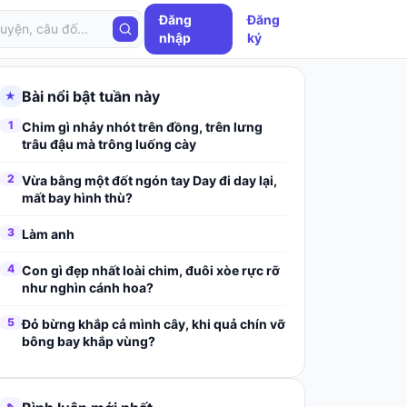
Đăng
Đăng
nhập
ký
Bài nổi bật tuần này
★
1
Chim gì nhảy nhót trên đồng, trên lưng
trâu đậu mà trông luống cày
2
Vừa bằng một đốt ngón tay Day đi day lại,
mất bay hình thù?
3
Làm anh
4
Con gì đẹp nhất loài chim, đuôi xòe rực rỡ
như nghìn cánh hoa?
5
Đỏ bừng khắp cả mình cây, khi quả chín vỡ
bông bay khắp vùng?