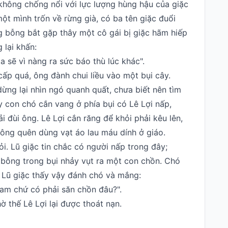
sĩ không chống nổi với lực lượng hùng hậu của giặc
ột mình trốn về rừng già, có ba tên giặc đuổi
g bỗng bắt gặp thây một cô gái bị giặc hãm hiếp
 lại khấn:
a sẽ vì nàng ra sức báo thù lúc khác".
cấp quá, ông đành chui liều vào một bụi cây.
ừng lại nhìn ngó quanh quất, chưa biết nên tìm
y con chó cắn vang ở phía bụi có Lê Lợi nấp,
i đùi ông. Lê Lợi cắn răng để khỏi phải kêu lên,
hông quên dùng vạt áo lau máu dính ở giáo.
i. Lũ giặc tin chắc có người nấp trong đây;
ì bỗng trong bụi nhảy vụt ra một con chồn. Chó
. Lũ giặc thấy vậy đánh chó và mắng:
am chứ có phải săn chồn đâu?".
ờ thế Lê Lợi lại được thoát nạn.