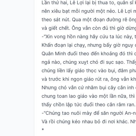
Lần thứ hai, Lê Lợi lại bị thua to, quân 
nên xiêu bạt mỗi người một nẻo. Lê Lợi m
theo sát nút. Qua một đoạn đường rẽ ôn
và giết chết. Ông vẫn còn đủ thì giờ dừng
-"Xin vong hồn nàng hãy cứu ta lúc này, t
Khấn đoạn lại chạy, nhưng bấy giờ nguy 
Quân Minh đuổi theo đến khoảng đó thì d
ngả nào, chúng xuỵt chó đi sục sạo. Thấ
chúng liền lấy giáo thọc vào bụi, đâm phả
và trước khi ngọn giáo rút ra, ông vẫn k
Nhưng chó vẫn cứ nhằm bụi cây cắn inh ỏ
chung toan lao giáo vào một lần nữa, th
thấy chồn lập tức đuổi theo cắn râm ran
-"Chúng tao nuôi mày để săn người An-n
Và rồi chúng kéo nhau bỏ đi nơi khác. Nh
*