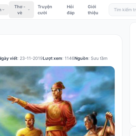
Thơ -
Truyện
Hỏi
Giới
n
vè
cười
đáp
thiệu
Ngày viết
: 23-11-2019
Lượt xem
: 1146
Nguồn
: Sưu tầm