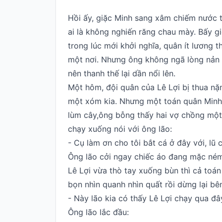
Hỏi
Hồi ấy, giặc Minh sang xâm chiếm nước t
đáp
ai là không nghiến răng chau mày. Bấy gi
Giới
trong lúc mới khởi nghĩa, quân ít lương t
thiệu
một nơi. Nhưng ông không ngã lòng nản ch
nên thanh thế lại dần nổi lên.
Một hôm, đội quân của Lê Lợi bị thua n
một xóm kia. Nhưng một toán quân Minh đ
lùm cây,ông bỗng thấy hai vợ chồng một 
chạy xuống nói với ông lão:
- Cụ làm ơn cho tôi bắt cá ở đây với, lũ 
Ông lão cởi ngay chiếc áo đang mặc ném
Lê Lợi vừa thò tay xuống bùn thì cả toá
bọn nhìn quanh nhìn quất rồi dừng lại b
- Này lão kia có thấy Lê Lợi chạy qua đ
Ông lão lắc đầu: