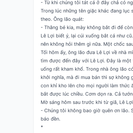
- Từ khi chúng tôi tát cá ở đây chả có n
Trong lúc những tên giặc khác đang lục s
theo. Ông lão quát:
- Thằng bé kia, mày không bắt đi để còn
Lê Lợi biết ý, lại cúi xuống bắt cá như 
nên không hỏi thêm gì nữa. Một chốc sau,
Tối hôm ấy, ông lão đưa Lê Lợi về nhà m
tìm được đến đây với Lê Lợi. Đây là một
uống rất kham khổ. Trong nhà ông lão có
khởi nghĩa, mà đi mua bán thì sợ không g
con khỉ kho lên cho mọi người làm thức ă
bắt được lúc chiều. Cơm dọn ra. Cả tướn
Mờ sáng hôm sau trước khi từ giã, Lê Lợi
- Chúng tôi không bao giờ quên ơn lão.
báo đền.
*