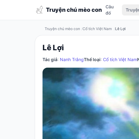
Câu
Truyện
Truyện chú mèo con
Truyệ
đố
chú
mèo
Truyện chú mèo con
Cổ tích Việt Nam
Lê Lợi
con
Lê Lợi
Tác giả
:
Nanh Trắng
Thể loại
:
Cổ tích Việt Nam
Đăng
nhập
/
Đăng
ký
Đăng
ký
Câu
đố
Truyện