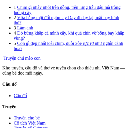
1
Chim gì nhảy nhót trên đồng, trên lưng trâu đậu mà trông
luống cày
2
Vừa bằng một đốt ngón tay Day đi day lại, mất bay hình
thù?
3
Làm anh
4
Đỏ bừng khắp cả mình cây, khi quả chín vỡ bông bay khắp
vùng?
5
Con gì đẹp nhất loài chim, đuôi xòe rực rỡ như nghìn cánh
hoa?
Truyện chú mèo con
Kho truyện, câu đố và thơ vè tuyển chọn cho thiếu nhi Việt Nam —
cùng bé đọc mỗi ngày.
Câu đố
Câu đố
Truyện
Truyện cho bé
Cổ tích Việt Nam