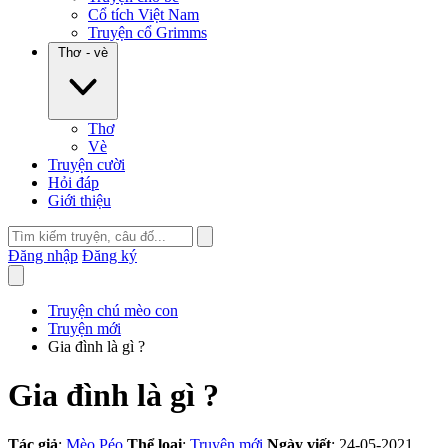
Cổ tích Việt Nam
Truyện cổ Grimms
Thơ - vè
Thơ
Vè
Truyện cười
Hỏi đáp
Giới thiệu
Đăng nhập
Đăng ký
Truyện chú mèo con
Truyện mới
Gia đình là gì ?
Gia đình là gì ?
Tác giả
:
Mèo Péo
Thể loại
:
Truyện mới
Ngày viết
: 24-05-2021