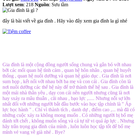
Lượt xem
: 218
Nguồn
: Sưu tầm
đây là bài viết về gia đình . Hãy vào đây xem gia đình la gì nhé
Gia đình là một cộng đồng người sống chung và gắn bó với nhau
bởi các mối quan hệ tình cảm , quan hệ hôn nhân , quan hệ huyết
thống , quan hệ nuôi dưỡng và quan hệ giáo dục . Gia đình là nơi
sum họp , kết nối với nhau bởi ba mẹ và con cái . Gia đình còn là
nơi nuôi dưỡng các thế hệ này để trở thành thế hệ sau . Gia đình là
một mái nhà thân yêu , dạy con cái nên người nhưng cũng là nơi
hay sxảy ra mâu thuẫn , cãi nhau , bạo lực ,..... Nhưng nỗi sợ lớn
nhất đối với những người bắt đầu bước vào học tập chính là '' Áp
lực học hành '' . Chỉ vì thành tích , danh dự , điểm cao ,... mà đã có
những cuộc xảy ra không mong muốn . Có những người bị bố mẹ
đánh tới chết , không muốn sống và cả tự tử vi quá áp lực . Nhưng
hãy trân trọng gia đình của mình , luôn luôn học tập tốt để bố mẹ
mình vẻ vang về già nhé . Bye?