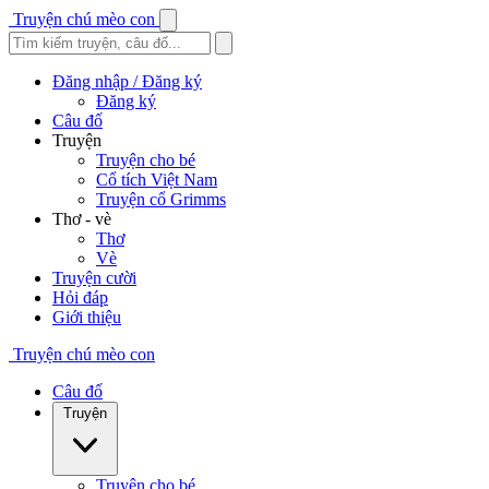
Truyện chú mèo con
Đăng nhập / Đăng ký
Đăng ký
Câu đố
Truyện
Truyện cho bé
Cổ tích Việt Nam
Truyện cổ Grimms
Thơ - vè
Thơ
Vè
Truyện cười
Hỏi đáp
Giới thiệu
Truyện chú mèo con
Câu đố
Truyện
Truyện cho bé