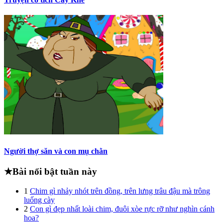
Người thợ săn và con mụ chằn
★
Bài nổi bật tuần này
1
Chim gì nhảy nhót trên đồng, trên lưng trâu đậu mà trông
luống cày
2
Con gì đẹp nhất loài chim, đuôi xòe rực rỡ như nghìn cánh
hoa?