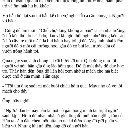
Hắn đi loanh quanh mãi đến tối mịt không tìm được nhà, đành phải
trở về ôm mặt hu hu khóc.
Vợ hắn hỏi tại sao thì hắn kể cho vợ nghe tất cả câu chuyện. Người
vợ bảo:
- Cũng dễ tìm thôi ! "Chỗ chợ đông không ai bán" là cái nhà trường,
"chỗ kèn thổi tò le" là bụi lau vì khi gió thổi nghe như tiếng kèn sáo,
"chỗ cây tre một mắt" là bụi hành hay tỏi gì đó. Vậy anh phải kiếm
người đó ở một cái trường học, gần đó có bụi lau, trước cửa có
vườn trồng hành tỏi.
Qua ngày sau, anh chồng lại cất bước đi tìm. Quả đúng như lời
người vợ nói, hắn gặp ông lão hôm qua. Đó là một thầy đồ dạy học
trò. Thấy hắn đến, ông đồ liền hỏi xem nhờ ai mách cho mà biết
được chỗ ở của mình. Hắn đáp:
- "Tôi tìm ông suốt cả một buổi chiều hôm qua. May nhờ có vợ tôi
mách cho đấy".
Ông thầy nghĩ:
-"Người đàn bà này hẳn là một cô gái thông minh tài trí, ít người
sánh kịp". Hôm đó nhân nhà có giỗ, ông đồ mời hắn ngồi lại ăn cỗ.
Hắn ta cắm đầu chén một bữa no nê lại được ông đồ gửi phần về
biếu vợ. Nhưng khi trả tiền, ông đồ còn gửi hắn