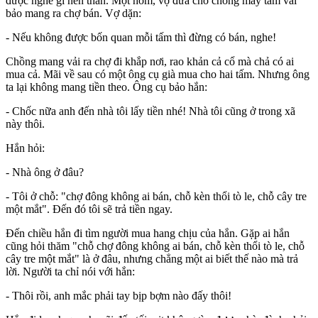
được nghề gì nên thân. Một hôm, vợ đưa cho chồng mấy tấm vải
bảo mang ra chợ bán. Vợ dặn:
- Nếu không được bốn quan mỗi tấm thì đừng có bán, nghe!
Chồng mang vải ra chợ đi khắp nơi, rao khản cả cổ mà chả có ai
mua cả. Mãi về sau có một ông cụ già mua cho hai tấm. Nhưng ông
ta lại không mang tiền theo. Ông cụ bảo hắn:
- Chốc nữa anh đến nhà tôi lấy tiền nhé! Nhà tôi cũng ở trong xã
này thôi.
Hắn hỏi:
- Nhà ông ở đâu?
- Tôi ở chỗ: "chợ đông không ai bán, chỗ kèn thổi tò le, chỗ cây tre
một mắt". Đến đó tôi sẽ trả tiền ngay.
Đến chiều hắn đi tìm người mua hang chịu của hắn. Gặp ai hắn
cũng hỏi thăm "chỗ chợ đông không ai bán, chỗ kèn thổi tò le, chỗ
cây tre một mắt" là ở đâu, nhưng chẳng một ai biết thế nào mà trả
lời. Người ta chỉ nói với hắn:
- Thôi rồi, anh mắc phải tay bịp bợm nào đấy thôi!