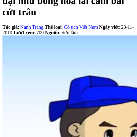
dại như bông hoa lài cấm bãi
cứt trâu
Tác giả
:
Nanh Trắng
Thể loại
:
Cổ tích Việt Nam
Ngày viết
: 23-11-
2019
Lượt xem
: 700
Nguồn
: Sưu tầm