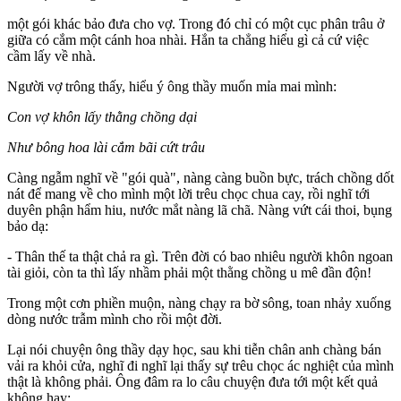
một gói khác bảo đưa cho vợ. Trong đó chỉ có một cục phân trâu ở
giữa có cắm một cánh hoa nhài. Hắn ta chẳng hiểu gì cả cứ việc
cầm lấy về nhà.
Người vợ trông thấy, hiểu ý ông thầy muốn mỉa mai mình:
Con vợ khôn lấy thằng chồng dại
Như bông hoa lài cắm bãi cứt trâu
Càng ngẫm nghĩ về "gói quà", nàng càng buồn bực, trách chồng dốt
nát để mang về cho mình một lời trêu chọc chua cay, rồi nghĩ tới
duyên phận hẩm hiu, nước mắt nàng lã chã. Nàng vứt cái thoi, bụng
bảo dạ:
- Thân thế ta thật chả ra gì. Trên đời có bao nhiêu người khôn ngoan
tài giỏi, còn ta thì lấy nhầm phải một thằng chồng u mê đần độn!
Trong một cơn phiền muộn, nàng chạy ra bờ sông, toan nhảy xuống
dòng nước trẫm mình cho rồi một đời.
Lại nói chuyện ông thầy dạy học, sau khi tiễn chân anh chàng bán
vải ra khỏi cửa, nghĩ đi nghĩ lại thấy sự trêu chọc ác nghiệt của mình
thật là không phải. Ông đâm ra lo câu chuyện đưa tới một kết quả
không hay: