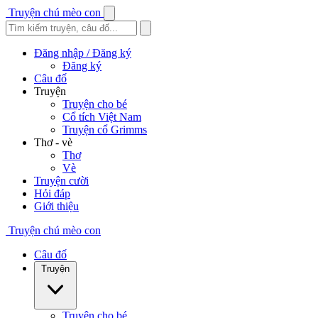
Truyện chú mèo con
Đăng nhập / Đăng ký
Đăng ký
Câu đố
Truyện
Truyện cho bé
Cổ tích Việt Nam
Truyện cổ Grimms
Thơ - vè
Thơ
Vè
Truyện cười
Hỏi đáp
Giới thiệu
Truyện chú mèo con
Câu đố
Truyện
Truyện cho bé