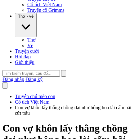
Cổ tích Việt Nam
Truyện cổ Grimms
Thơ - vè
Thơ
Vè
Truyện cười
Hỏi đáp
Giới thiệu
Đăng nhập
Đăng ký
Truyện chú mèo con
Cổ tích Việt Nam
Con vợ khôn lấy thằng chồng dại như bông hoa lài cấm bãi
cứt trâu
Con vợ khôn lấy thằng chồng