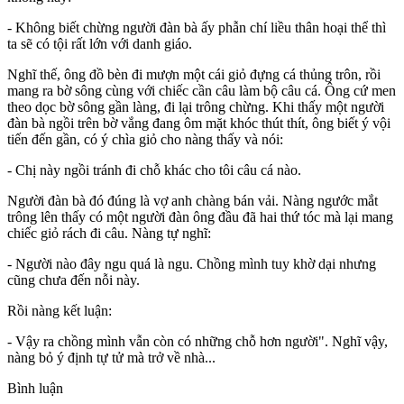
- Không biết chừng người đàn bà ấy phẫn chí liều thân hoại thể thì
ta sẽ có tội rất lớn với danh giáo.
Nghĩ thế, ông đồ bèn đi mượn một cái giỏ đựng cá thủng trôn, rồi
mang ra bờ sông cùng với chiếc cần câu làm bộ câu cá. Ông cứ men
theo dọc bờ sông gần làng, đi lại trông chừng. Khi thấy một người
đàn bà ngồi trên bờ vắng đang ôm mặt khóc thút thít, ông biết ý vội
tiến đến gần, có ý chìa giỏ cho nàng thấy và nói:
- Chị này ngồi tránh đi chỗ khác cho tôi câu cá nào.
Người đàn bà đó đúng là vợ anh chàng bán vải. Nàng ngước mắt
trông lên thấy có một người đàn ông đầu đã hai thứ tóc mà lại mang
chiếc giỏ rách đi câu. Nàng tự nghĩ:
- Người nào đây ngu quá là ngu. Chồng mình tuy khờ dại nhưng
cũng chưa đến nỗi này.
Rồi nàng kết luận:
- Vậy ra chồng mình vẫn còn có những chỗ hơn người". Nghĩ vậy,
nàng bỏ ý định tự tử mà trở về nhà...
Bình luận