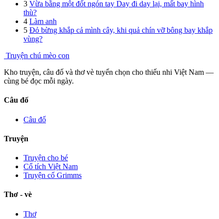
3
Vừa bằng một đốt ngón tay Day đi day lại, mất bay hình
thù?
4
Làm anh
5
Đỏ bừng khắp cả mình cây, khi quả chín vỡ bông bay khắp
vùng?
Truyện chú mèo con
Kho truyện, câu đố và thơ vè tuyển chọn cho thiếu nhi Việt Nam —
cùng bé đọc mỗi ngày.
Câu đố
Câu đố
Truyện
Truyện cho bé
Cổ tích Việt Nam
Truyện cổ Grimms
Thơ - vè
Thơ