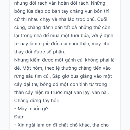
nhưng đói rách vẫn hoàn đói rách. Những
Hỏi
bông lúa đẹp do bàn tay chàng vun bón thì
đáp
cứ thi nhau chạy về nhà lão trọc phú. Cuối
Giới
cùng, chàng đành bán tất cả những thứ còn
thiệu
lại trong nhà để mua một lưỡi búa, với ý định
từ nay làm nghề đốn củi nuôi thân, may chi
thay đổi được số phận.
Nhưng kiếm được một gánh củi không phải là
dễ. Một hôm, theo lệ thường chàng tiến vào
rừng sâu tìm củi. Sắp giơ búa giáng vào một
cây đại thụ bỗng có một con tinh từ trong
thân cây hiện ra trước mặt van lạy, van nài.
Chàng dừng tay hỏi:
- Mày muốn gì?
Đáp:
- Xin ngài làm ơn đi chặt chỗ khác, tha cho