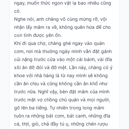
ngay, muốn thức ngon vật lạ bao nhiêu cũng
có.
Nghe nói, anh chàng vô cùng mừng rỡ, vội
nhận lấy mâm ra về, không quên hứa để cho
con tinh được yên ổn.
Khi đi qua chợ, chàng ghé ngay vào quán
cơm, nơi mà thường ngày mình vẫn đặt gánh
củi nặng trước cửa vào một cái bánh, vài đĩa
xôi ăn đỡ đói và đỡ mệt. Lần này, chàng có ý
khoe với nhà hàng là từ nay mình sẽ không
cần ăn chịu và cũng không cần ăn khổ như
trước nữa. Nghĩ vậy, bèn đặt mâm của mình
trước mặt vợ chồng chủ quán và mọi người,
gõ lên ba tiếng. Tự nhiên trong long mâm
tuôn ra những bát cơm, bát canh, những đĩa
cá, thịt, giò, chả đầy tú ụ, những chén rượu