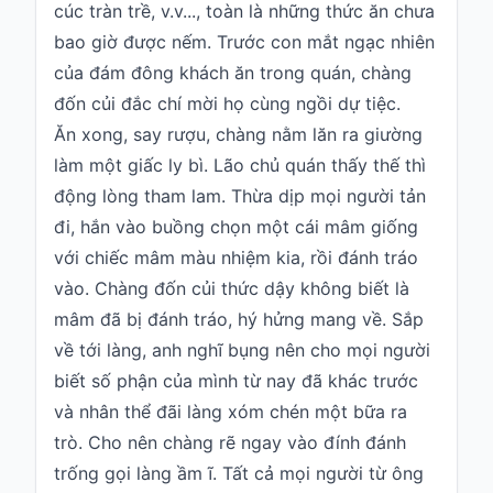
cúc tràn trề, v.v..., toàn là những thức ăn chưa
bao giờ được nếm. Trước con mắt ngạc nhiên
của đám đông khách ăn trong quán, chàng
đốn củi đắc chí mời họ cùng ngồi dự tiệc.
Ăn xong, say rượu, chàng nằm lăn ra giường
làm một giấc ly bì. Lão chủ quán thấy thế thì
động lòng tham lam. Thừa dịp mọi người tản
đi, hắn vào buồng chọn một cái mâm giống
với chiếc mâm màu nhiệm kia, rồi đánh tráo
vào. Chàng đốn củi thức dậy không biết là
mâm đã bị đánh tráo, hý hửng mang về. Sắp
về tới làng, anh nghĩ bụng nên cho mọi người
biết số phận của mình từ nay đã khác trước
và nhân thể đãi làng xóm chén một bữa ra
trò. Cho nên chàng rẽ ngay vào đính đánh
trống gọi làng ầm ĩ. Tất cả mọi người từ ông