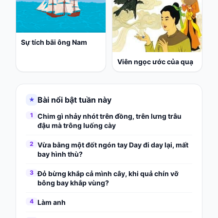
Sự tích bãi ông Nam
Viên ngọc ước của quạ
Bài nổi bật tuần này
★
1
Chim gì nhảy nhót trên đồng, trên lưng trâu
đậu mà trông luống cày
2
Vừa bằng một đốt ngón tay Day đi day lại, mất
bay hình thù?
3
Đỏ bừng khắp cả mình cây, khi quả chín vỡ
bông bay khắp vùng?
4
Làm anh