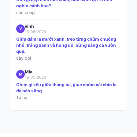
nghìn cánh hoa?
con công
vinh
V
15-06-2026
Giữa đám lá mướt xanh, treo từng chùm chuông
nhỏ, trắng xanh và hồng đỏ, bừng sáng cả vườn
quê.
cây doi
Mia
M
19-05-2026
Chim gì kêu giữa tháng ba, giục chùm vải chín la
đà bên sông
Tu hú