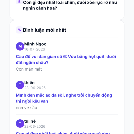
5
Con gì đẹp nhất loài chim, đuôi xòe rực rỡ như
nghìn cánh hoa?
Bình luận mới nhất
✎
Minh Ngọc
M
16-07-2026
Câu đố vui dân gian số 6: Vừa bằng hột quít, dưới
đất ngậm châu?
Con măn mắt
thiên
T
23-06-2026
Mình đen mặc áo da sồi, nghe trời chuyển động
thì ngồi kêu van
con ve sầu
tui nè
T
22-06-2026
Con gì đẹp nhất loài chim, đuôi xòe rực rỡ như