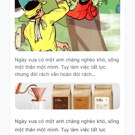
Truyện
cho
bé
Cổ
tích
Việt
Nam
Ngày xưa có một anh chàng nghèo khó, sống
Truyện
cổ
một thân một mình. Tuy làm việc tất lực
Grimms
nhưng đói rách vẫn hoàn đói rách...
Thơ
-
vè
Thơ
Vè
Ngày xưa có một anh chàng nghèo khó, sống
Truyện
một thân một mình. Tuy làm việc tất lực
cười