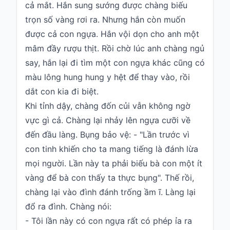
cả mắt. Hắn sung sướng được chàng biếu
trọn số vàng rơi ra. Nhưng hắn còn muốn
được cả con ngựa. Hắn vội dọn cho anh một
mâm đầy rượu thịt. Rồi chờ lúc anh chàng ngủ
say, hắn lại đi tìm một con ngựa khác cũng có
màu lông hung hung y hệt để thay vào, rồi
dắt con kia đi biệt.
Khi tỉnh dậy, chàng đốn củi vẫn không ngờ
vực gì cả. Chàng lại nhảy lên ngựa cưỡi về
đến đầu làng. Bụng bảo vệ: - "Lần trước vì
con tinh khiến cho ta mang tiếng là đánh lừa
mọi người. Lần này ta phải biếu bà con một ít
vàng để bà con thấy ta thực bụng". Thế rồi,
chàng lại vào đình đánh trống ầm ĩ. Làng lại
đổ ra đình. Chàng nói:
- Tôi lần này có con ngựa rất có phép ỉa ra