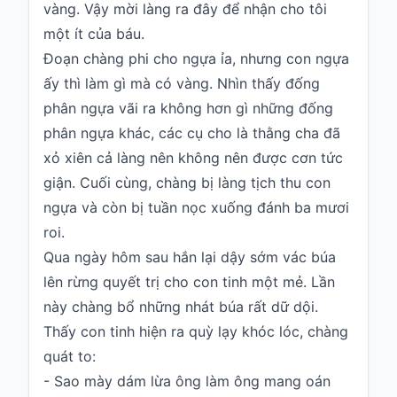
vàng. Vậy mời làng ra đây để nhận cho tôi
một ít của báu.
Đoạn chàng phi cho ngựa ỉa, nhưng con ngựa
ấy thì làm gì mà có vàng. Nhìn thấy đống
phân ngựa vãi ra không hơn gì những đống
phân ngựa khác, các cụ cho là thằng cha đã
xỏ xiên cả làng nên không nên được cơn tức
giận. Cuối cùng, chàng bị làng tịch thu con
ngựa và còn bị tuần nọc xuống đánh ba mươi
roi.
Qua ngày hôm sau hắn lại dậy sớm vác búa
lên rừng quyết trị cho con tinh một mẻ. Lần
này chàng bổ những nhát búa rất dữ dội.
Thấy con tinh hiện ra quỳ lạy khóc lóc, chàng
quát to:
- Sao mày dám lừa ông làm ông mang oán