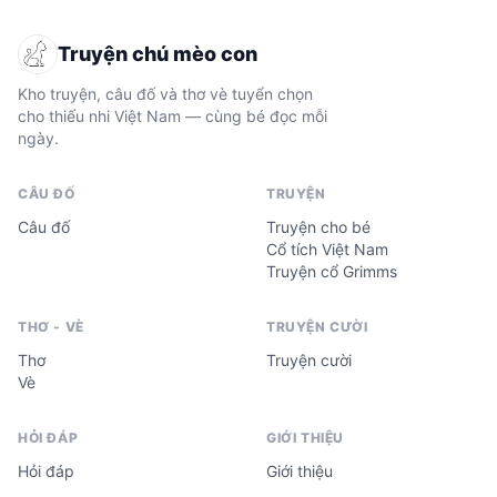
Truyện chú mèo con
Kho truyện, câu đố và thơ vè tuyển chọn
cho thiếu nhi Việt Nam — cùng bé đọc mỗi
ngày.
CÂU ĐỐ
TRUYỆN
Câu đố
Truyện cho bé
Cổ tích Việt Nam
Truyện cổ Grimms
THƠ - VÈ
TRUYỆN CƯỜI
Thơ
Truyện cười
Vè
HỎI ĐÁP
GIỚI THIỆU
Hỏi đáp
Giới thiệu