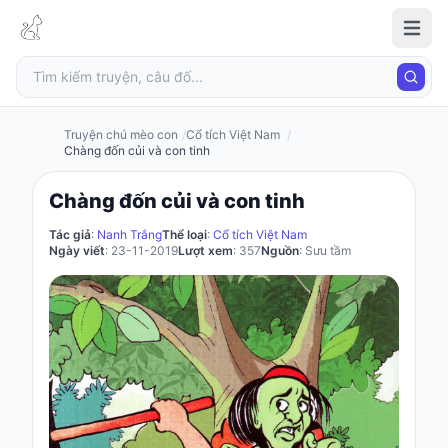
Truyện
chú
mèo
con
Truyện chú mèo con
Cổ tích Việt Nam
Chàng đốn củi và con tinh
Chàng đốn củi và con tinh
Đăng
nhập
Tác giả
:
Nanh Trắng
Thể loại
:
Cổ tích Việt Nam
Ngày viết
: 23-11-2019
Lượt xem
: 357
Nguồn
: Sưu tầm
/
Đăng
ký
Đăng
ký
Câu
đố
Truyện