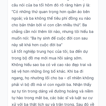
câu nói của ba tối hôm đó rõ ràng hàm ý là:
“Có những thứ quan trọng hơn quần áo bên
ngoài; và ba không thể tiêu phí đồng xu nào
cho bản thân bởi vì con cần nhiều thứ”. Ba
chẳng cần nói thêm lời nào, nhưng tôi hiểu ba
muốn nói: “Ba hy sinh để cuộc đời con sau
này sẽ khá hơn cuộc đời ba”
Lễ tốt nghiệp trung học của tôi, ba đến dự
trong bộ đồ mẹ mới mua hồi sáng sớm.
Không hiểu sao ba có vẻ cao ráo đẹp trai và
bệ vệ hơn những ông bố khác. Khi ba đi
ngang, họ nhường lối cho ba – dĩ nhiên không
phải vì bộ đồ mà vì con người ba. Nhận thấy
sự tự tin trong dáng vẻ đường hoàng và niềm
tự hào trong mắt ba, các bác sĩ và luật sư cư
xử với ba thật lịch sự và trân trọng. Sau đó về