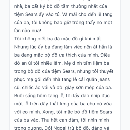
nhà, ba cất ký bộ đồ tầm thường nhất của
tiệm Sears ấy vào tủ. Và mãi cho đến lễ tang
của ba, tôi không bao giờ trông thấy nó một
lần nào nữa!
Tôi không biết ba đã mặc đồ gì khi mất.
Nhưng lúc ấy ba đang làm việc nên ắt hẳn là
ba đang mặc bộ đồ ưa thích của mình. Điều
đó an ủi tôi nhiều lắm. Mẹ định tẩm liệm ba
trong bộ đồ của tiệm Sears, nhưng tôi thuyết
phục mẹ gỏi đến nhà tang lễ cái quần jeans
cũ, chiếc áo vải và đôi giày sờn mép của ba.
Buổi sáng hôm tang lễ, tôi lấy dao nhíp đục
một lỗ trên dây thắt lưng của ba cho nó vừa
với eo mình. Xong, tôi mặc bộ đồ tiệm Sears
của ba vào. Thu hết can đảm, tôi nhìn mình
trong gương. Đó! Ngoại trừ bộ đồ, dáng vẻ