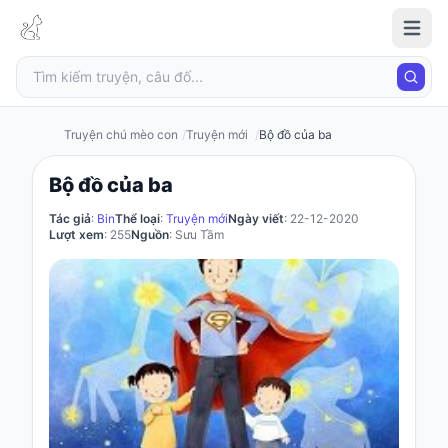
Truyện
chú
mèo
con
Truyện chú mèo con
Truyện mới
Bộ đồ của ba
Bộ đồ của ba
Đăng
Tác giả
:
Bin
Thể loại
:
Truyện mới
Ngày viết
: 22-12-2020
nhập
Lượt xem
: 255
Nguồn
: Sưu Tầm
/
Đăng
ký
Đăng
ký
Câu
đố
Truyện