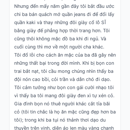
Nhưng đến mấy năm gần đây tôi bắt đầu ước
chi ba bán quách mớ quần jeans đi để đổi lấy
quần kaki và thay những đôi giày cổ lỗ SĨ
bằng giày đế phẳng hợp thời trang hơn. Tôi
cũng thôi không mặc đồ ba khi đi ngủ. Và
cuối cùng thì mơ về một người cha khác.
Tôi đổ lỗi cho cách ăn mặc của ba đã gây nên
những thất bại trong đời mình. Khi bị bọn con
trai bắt nạt, tôi cầu mong chúng nhìn thấy ba
đội nón cao bồi, cỏi trần và dẫn chó đi dạo.
Tôi cảm tưởng như bọn con gái cười nhạo tôi
vì thấy ba tôi mang đôi giày đen xì tự xén cỏ.
Gia đình bọn nó thuê người khác cắt tỉa bãi
cỏ (tôi tin chắc là họ ăn mặc cũng đẹp hơn ba
tôi); trong khi ba tụi nó thảnh thơi dạo du
thuyền trên vịnh, diện áo len màu vàng chanh