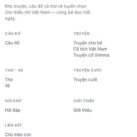
Kho truyện, câu đố và thơ vè tuyển chọn
cho thiếu nhi Việt Nam — cùng bé đọc mỗi
ngày.
CÂU ĐỐ
TRUYỆN
Câu đố
Truyện cho bé
Cổ tích Việt Nam
Truyện cổ Grimms
THƠ - VÈ
TRUYỆN CƯỜI
Thơ
Truyện cười
Vè
HỎI ĐÁP
GIỚI THIỆU
Hỏi đáp
Giới thiệu
LIÊN KẾT
Chú mèo con