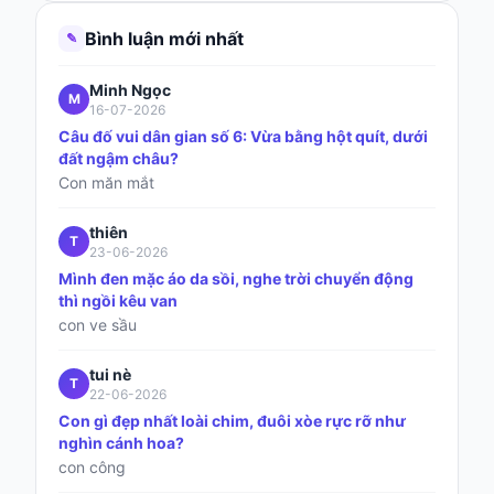
Bình luận mới nhất
✎
Minh Ngọc
M
16-07-2026
Câu đố vui dân gian số 6: Vừa bằng hột quít, dưới
đất ngậm châu?
Con măn mắt
thiên
T
23-06-2026
Mình đen mặc áo da sồi, nghe trời chuyển động
thì ngồi kêu van
con ve sầu
tui nè
T
22-06-2026
Con gì đẹp nhất loài chim, đuôi xòe rực rỡ như
nghìn cánh hoa?
con công