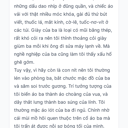
những dấu dao nhíp ở đũng quần, và chiếc áo
Hỏi
vải với thật nhiều móc khóa, gài đủ thứ bút
đáp
viết, thuốc lá, mắt kính, cờ-lê, tuốc-nơ-vít ở
Giới
các túi. Giày của ba là loại có mũi bằng thép,
thiệu
rất khó cỏi ra nên tôi thỉnh thoảng cỏi giày
giùm ba mỗi khi ông đi sửa máy lạnh về. Mà
nghề nghiệp của ba cũng làm tôi thấy xấu hổ
ghê gớm.
Tuy vậy, vì hãy còn là con nít nên tôi thường
lén vào phòng ba, bắt chước mặc đồ của ba
và săm soi trước gương. Trí tưởng tượng của
tôi biến áo ba thành áo choàng của vua, và
dây thắt lưng thành bao súng của lính. Tôi
thường mặc áo lót của ba đi ngủ. Chính nhờ
cái mùi mồ hôi quen thuộc trên cổ áo ba mà
tôi trấn át được nỗi sợ bóng tối của mình.