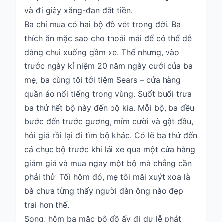
và đi giày xăng-đan đắt tiền.
Ba chỉ mua có hai bộ đồ vét trong đời. Ba
thích ăn mặc sao cho thoải mái để có thể dễ
dàng chui xuống gầm xe. Thế nhưng, vào
trước ngày kỉ niệm 20 năm ngày cưới của ba
mẹ, ba cùng tôi tới tiệm Sears – cửa hàng
quần áo nổi tiếng trong vùng. Suốt buổi trưa
ba thử hết bộ này đến bộ kia. Mỗi bộ, ba đều
bước đến trước gương, mỉm cười và gật đầu,
hỏi giá rồi lại đi tìm bộ khác. Có lẽ ba thử đến
cả chục bộ trước khi lái xe qua một cửa hàng
giảm giá và mua ngay một bộ mà chẳng cần
phải thử. Tối hôm đó, mẹ tôi mãi xuýt xoa là
bà chưa từng thấy người đàn ông nào đẹp
trai hơn thế.
Song, hôm ba mặc bộ đồ ấy đi dự lễ phát