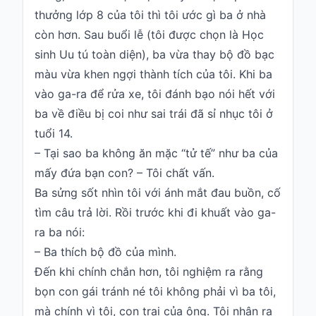
thưởng lớp 8 của tôi thì tôi ước gì ba ở nhà
còn hơn. Sau buổi lễ (tôi được chọn là Học
sinh Uu tú toàn diện), ba vừa thay bộ đồ bạc
màu vừa khen ngợi thành tích của tôi. Khi ba
vào ga-ra để rửa xe, tôi đánh bạo nói hết với
ba về điều bị coi như sai trái đã sỉ nhục tôi ở
tuổi 14.
– Tại sao ba không ăn mặc “tử tế” như ba của
mấy đứa bạn con? – Tôi chất vấn.
Ba sửng sốt nhìn tôi với ánh mắt đau buồn, cố
tìm câu trả lời. Rồi trước khi đi khuất vào ga-
ra ba nói:
– Ba thích bộ đồ của mình.
Đến khi chính chắn hơn, tôi nghiệm ra rằng
bọn con gái tránh né tôi không phải vì ba tôi,
mà chính vì tôi, con trai của ông. Tôi nhận ra