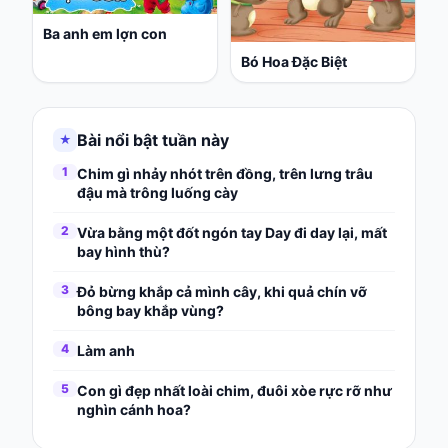
Ba anh em lợn con
Bó Hoa Đặc Biệt
Bài nổi bật tuần này
★
1
Chim gì nhảy nhót trên đồng, trên lưng trâu
đậu mà trông luống cày
2
Vừa bằng một đốt ngón tay Day đi day lại, mất
bay hình thù?
3
Đỏ bừng khắp cả mình cây, khi quả chín vỡ
bông bay khắp vùng?
4
Làm anh
5
Con gì đẹp nhất loài chim, đuôi xòe rực rỡ như
nghìn cánh hoa?