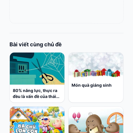
Bài viết cùng chủ đề
Món quà giáng sinh
80% năng lực, thực ra
đều là vấn đề của thái
độ: Hời hợt thì cuộc đời
bạn cũng 'thế thôi'