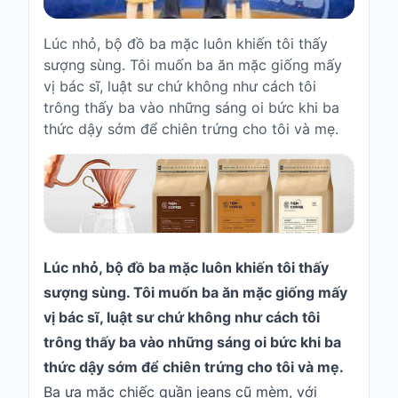
Truyện
Lúc nhỏ, bộ đồ ba mặc luôn khiến tôi thấy
cho
bé
sượng sùng. Tôi muốn ba ăn mặc giống mấy
vị bác sĩ, luật sư chứ không như cách tôi
Cổ
trông thấy ba vào những sáng oi bức khi ba
tích
thức dậy sớm để chiên trứng cho tôi và mẹ.
Việt
Nam
Truyện
cổ
Grimms
Thơ
-
Lúc nhỏ, bộ đồ ba mặc luôn khiến tôi thấy
vè
sượng sùng. Tôi muốn ba ăn mặc giống mấy
Thơ
vị bác sĩ, luật sư chứ không như cách tôi
trông thấy ba vào những sáng oi bức khi ba
Vè
thức dậy sớm để chiên trứng cho tôi và mẹ.
Truyện
Ba ưa mặc chiếc quần jeans cũ mèm, với
cười