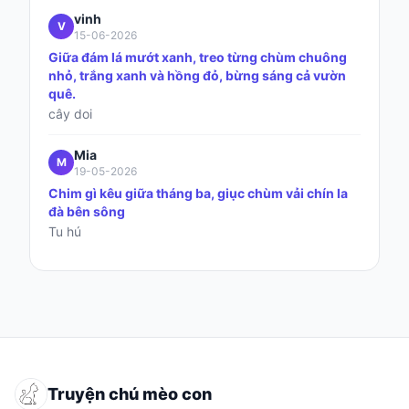
vinh
V
15-06-2026
Giữa đám lá mướt xanh, treo từng chùm chuông
nhỏ, trắng xanh và hồng đỏ, bừng sáng cả vườn
quê.
cây doi
Mia
M
19-05-2026
Chim gì kêu giữa tháng ba, giục chùm vải chín la
đà bên sông
Tu hú
Truyện chú mèo con