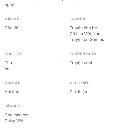
ngày.
CÂU ĐỐ
TRUYỆN
Câu đố
Truyện cho bé
Cổ tích Việt Nam
Truyện cổ Grimms
THƠ - VÈ
TRUYỆN CƯỜI
Thơ
Truyện cười
Vè
HỎI ĐÁP
GIỚI THIỆU
Hỏi đáp
Giới thiệu
LIÊN KẾT
Chú mèo con
Daisy Việt