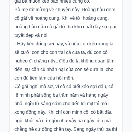
gái bà muốn kéo bao nhiêu cũng có.
Bà mẹ rất mừng về chuyện này. Hoàng hậu đem
cô gái về hoàng cung. Khi về tới hoàng cung,
hoàng hậu dẫn cô gái tới ba kho chất đầy sợi gai
tuyệt đẹp và nói:
- Hãy kéo đống sợi này, và nếu con kéo xong ta
sẽ cưới con cho con trai cả của ta, dù con có
nghèo đi chăng nữa, điều đó ta không quan tâm
đến, sự cần cù nhẫn nại của con sẽ đưa lại cho
con đủ tiền làm của hồi môn.
Cô gái nghĩ mà sợ, vì cô có biết kéo sợi đâu, có
lẽ mình phải sống ba trăm năm và hàng ngày
phải ngồi từ sáng sớm cho đến tối mịt thì mới
xong đống này. Khi chỉ còn mình cô, cô bắt đầu
ngồi khóc và cứ ngồi như vậy ba ngày liền mà
chẳng hề cử động chân tay. Sang ngày thứ ba thì