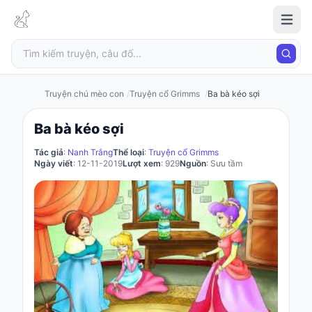
Truyện
chú
mèo
con
Truyện chú mèo con
Truyện cổ Grimms
Ba bà kéo sợi
Ba bà kéo sợi
Đăng
Tác giả
:
Nanh Trắng
Thể loại
:
Truyện cổ Grimms
nhập
Ngày viết
: 12-11-2019
Lượt xem
: 929
Nguồn
: Sưu tầm
/
Đăng
ký
Đăng
ký
Câu
đố
Truyện