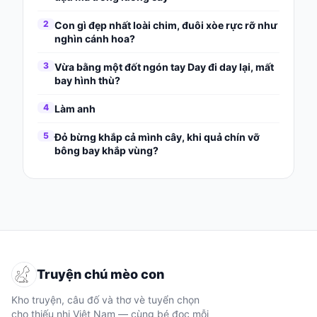
2
Con gì đẹp nhất loài chim, đuôi xòe rực rỡ như
nghìn cánh hoa?
3
Vừa bằng một đốt ngón tay Day đi day lại, mất
bay hình thù?
4
Làm anh
5
Đỏ bừng khắp cả mình cây, khi quả chín vỡ
bông bay khắp vùng?
Truyện chú mèo con
Kho truyện, câu đố và thơ vè tuyển chọn
cho thiếu nhi Việt Nam — cùng bé đọc mỗi