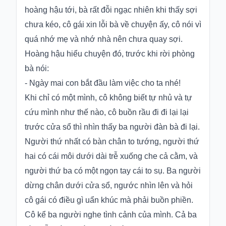
hoàng hậu tới, bà rất đỗi ngạc nhiên khi thấy sợi
chưa kéo, cô gái xin lỗi bà về chuyện ấy, cô nói vì
quá nhớ mẹ và nhớ nhà nên chưa quay sợi.
Hoàng hậu hiểu chuyện đó, trước khi rời phòng
bà nói:
- Ngày mai con bắt đầu làm việc cho ta nhé!
Khi chỉ có một mình, cô không biết tự nhủ và tự
cứu mình như thế nào, cô buồn rầu đi đi lại lại
trước cửa sổ thì nhìn thấy ba người đàn bà đi lại.
Người thứ nhất có bàn chân to tướng, người thứ
hai có cái môi dưới dài trễ xuống che cả cằm, và
người thứ ba có một ngọn tay cái to sụ. Ba người
dừng chân dưới cửa sổ, ngước nhìn lên và hỏi
cô gái có điều gì uẩn khúc mà phải buồn phiền.
Cô kể ba người nghe tình cảnh của mình. Cả ba