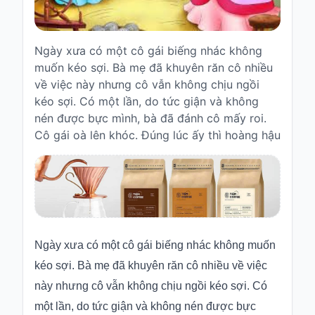
Truyện
cho
bé
Ngày xưa có một cô gái biếng nhác không
muốn kéo sợi. Bà mẹ đã khuyên răn cô nhiều
Cổ
về việc này nhưng cô vẫn không chịu ngồi
tích
kéo sợi. Có một lần, do tức giận và không
Việt
Nam
nén được bực mình, bà đã đánh cô mấy roi.
Cô gái oà lên khóc. Đúng lúc ấy thì hoàng hậu
Truyện
cổ
Grimms
Thơ
-
vè
Ngày xưa có một cô gái biếng nhác không muốn
Thơ
kéo sợi. Bà mẹ đã khuyên răn cô nhiều về việc
Vè
này nhưng cô vẫn không chịu ngồi kéo sợi. Có
Truyện
một lần, do tức giận và không nén được bực
cười