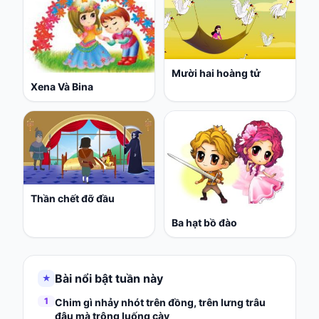
Mười hai hoàng tử
Xena Và Bina
Thần chết đỡ đầu
Ba hạt bồ đào
Bài nổi bật tuần này
★
1
Chim gì nhảy nhót trên đồng, trên lưng trâu
đậu mà trông luống cày