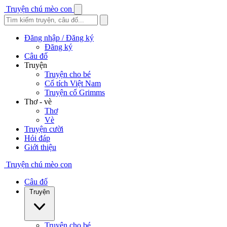
Truyện chú mèo con
Đăng nhập / Đăng ký
Đăng ký
Câu đố
Truyện
Truyện cho bé
Cổ tích Việt Nam
Truyện cổ Grimms
Thơ - vè
Thơ
Vè
Truyện cười
Hỏi đáp
Giới thiệu
Truyện chú mèo con
Câu đố
Truyện
Truyện cho bé