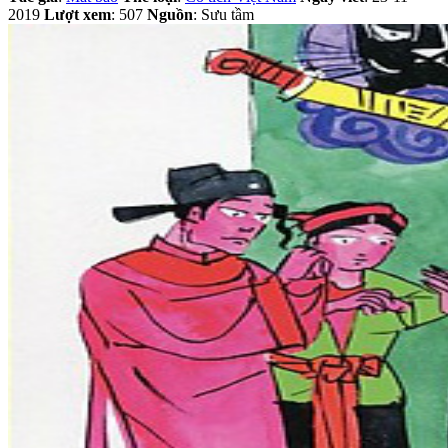
2019
Lượt xem
: 507
Nguồn
: Sưu tầm