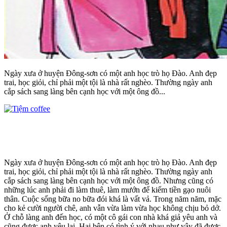
Ngày xưa ở huyện Đông-sơn có một anh học trò họ Đào. Anh đẹp
trai, học giỏi, chỉ phải một tội là nhà rất nghèo. Thường ngày anh
cắp sách sang làng bên cạnh học với một ông đồ...
Ngày xưa ở huyện Đông-sơn có một anh học trò họ Đào. Anh đẹp
trai, học giỏi, chỉ phải một tội là nhà rất nghèo. Thường ngày anh
cắp sách sang làng bên cạnh học với một ông đồ. Nhưng cũng có
những lúc anh phải đi làm thuê, làm mướn để kiếm tiền gạo nuôi
thân. Cuộc sống bữa no bữa đói khá là vất vả. Trong năm năm, mặc
cho kẻ cười người chê, anh vẫn vừa làm vừa học không chịu bỏ dở.
Ở chỗ làng anh đến học, có một cô gái con nhà khá giả yêu anh và
cũng được anh yêu lại. Hai bên có tình ý với nhau như vậy đã được