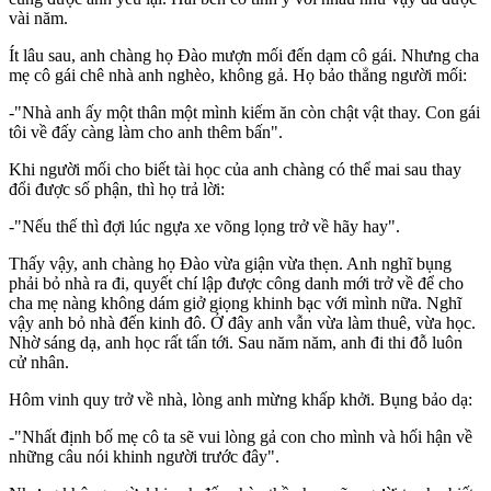
vài năm.
Ít lâu sau, anh chàng họ Đào mượn mối đến dạm cô gái. Nhưng cha
mẹ cô gái chê nhà anh nghèo, không gả. Họ bảo thẳng người mối:
-"Nhà anh ấy một thân một mình kiếm ăn còn chật vật thay. Con gái
tôi về đấy càng làm cho anh thêm bấn".
Khi người mối cho biết tài học của anh chàng có thể mai sau thay
đổi được số phận, thì họ trả lời:
-"Nếu thế thì đợi lúc ngựa xe võng lọng trở về hãy hay".
Thấy vậy, anh chàng họ Đào vừa giận vừa thẹn. Anh nghĩ bụng
phải bỏ nhà ra đi, quyết chí lập được công danh mới trở về để cho
cha mẹ nàng không dám giở giọng khinh bạc với mình nữa. Nghĩ
vậy anh bỏ nhà đến kinh đô. Ở đây anh vẫn vừa làm thuê, vừa học.
Nhờ sáng dạ, anh học rất tấn tới. Sau năm năm, anh đi thi đỗ luôn
cử nhân.
Hôm vinh quy trở về nhà, lòng anh mừng khấp khởi. Bụng bảo dạ:
-"Nhất định bố mẹ cô ta sẽ vui lòng gả con cho mình và hối hận về
những câu nói khinh người trước đây".