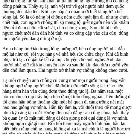
ngờ là trong lúc sụt sùi khấn khửa thì bỗng nghe trong mộ có tiếng
động phát ra. Thấy sự lạ, anh vội trở về gọi người nhà đem quốc
thuổng đến đào lên. Khi nạy nắp áo quan mới biết là người chết
sống lại. Số là cô nàng bị chồng ném cuốc ngất lịm đi, nhưng chưa
chết thật, con người chồng thì sợ mang tội giết người nên vội khâm
liệm rồi đem chôn cất sơ sài, cho chóng xong. Sau khi bị chôn,
người chết mới dần dần hồi tỉnh và co cẳng đập vào cầu cứu, đúng
lúc người yêu đang đứng ở mộ.
Anh chàng họ Đào trong lòng mừng rỡ, bèn cùng người nhà đắp
mộ lại như cũ, rồi vực nàng về nhà hết sức chữa chạy. Khi đã bình
phục trở lại, cô gái kể tất cả mọi chuyện cho anh nghe. Anh dặn
người nhà giữ rất kín chuyện này và sau đó kín đáo đưa người yêu
đến chỗ làm quan. Hai người trở thành vợ chồng không cheo cưới.
Lại nói chuyện anh chồng cũ cũng như mọi người trong làng vẫn
không ngờ rằng người chết đã được cứu chữa sống lại. Cho nên,
hàng năm hắn vẫn cúng đơm theo đúng tục lệ. Ba năm sau, một
hôm nhân có dịp trẩy hội chùa ở một trấn đàng ngoài. Trên đường đi
tới chùa hắn bỗng thoáng gặp một bà quan đi cáng trông nét mặt
hao hao giống vợ mình. Hắn lấy làm lạ, vội đuổi theo để mong được
nhìn kỹ càng tận mắt. Đứng đón nấp đằng sau cổng chùa, hắn thấy
bà quan ấy từ mặt mũi dáng đi đến giọng nói quả đúng là vợ mình,
không nghi ngờ gì nữa. Rồi hỏi thăm mấy người lính hầu, hắn lại
biết thêm rằng chồng nàng không ai xa lạ mà chính là người học trò