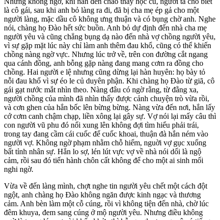
Nhưng không ngờ, khi nah đến chào thầy học cũ, người ta cho biết
là cô gái, sau khi anh bỏ làng ra đi, đã bị cha mẹ ép gả cho một
người làng, mặc dầu cô không ưng thuận và có bụng chờ anh. Nghe
nói, chàng họ Đào hết sức buồn. Anh bỏ dự định đến nhà cha mẹ
người yêu và cũng chẳng bụng dạ nào đến nhà vợ chồng người yêu,
vì sự gặp mặt lúc này chỉ làm anh thêm đau khổ, cũng có thể khiến
chồng nàng ngờ vực. Nhưng lúc trở về, trên con đường cắt ngang
qua cánh đồng, anh bỗng gặp nàng đang mang cơm ra đồng cho
chồng. Hai người e lệ nhưng cũng dừng lại hàn huyên: họ bày tỏ
nỗi đau khổ vì sự éo le củ duyên phận. Khi chàng họ Đào từ giã, cô
gái gạt nước mắt nhìn theo. Nàng đâu có ngờ rằng, từ đằng xa,
người chồng của mình đã nhìn thấy được cảnh chuyện trò vừa rồi,
và cơn ghen của hắn bốc lên bừng bừng. Nàng vừa đến nơi, hắn lấy
cớ cơm canh chậm chạp, liền xông lại gây sự. Vợ nói lại mấy câu thì
con người vũ phu đó nổi xung lên không đợi tìm hiểu phải trái,
trong tay đang cầm cái cuốc để cuốc khoai, thuận đà hắn ném vào
người vợ. Không ngờ phạm nhằm chỗ hiểm, nguời vợ gục xuống
bất tỉnh nhân sự. Hắn lo sợ, lén lút vực vợ về nhà nói dối là ngộ
cảm, rồi sau đó tiến hành chôn cất không để cho một ai sinh mối
nghi ngờ.
Vừa về đến làng mình, chợt nghe tin người yêu chết một cách đột
ngột, anh chàng họ Đào không ngăn được kinh ngạc và thương
cảm. Anh bèn làm một cỗ cúng, rồi vì không tiện đến nhà, chờ lúc
đêm khuya, đem sang cúng ở mộ người yêu. Nhưng điều không