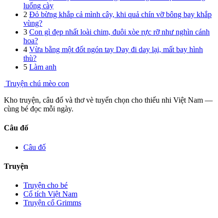
luống cày
2
Đỏ bừng khắp cả mình cây, khi quả chín vỡ bông bay khắp
vùng?
3
Con gì đẹp nhất loài chim, đuôi xòe rực rỡ như nghìn cánh
hoa?
4
Vừa bằng một đốt ngón tay Day đi day lại, mất bay hình
thù?
5
Làm anh
Truyện chú mèo con
Kho truyện, câu đố và thơ vè tuyển chọn cho thiếu nhi Việt Nam —
cùng bé đọc mỗi ngày.
Câu đố
Câu đố
Truyện
Truyện cho bé
Cổ tích Việt Nam
Truyện cổ Grimms