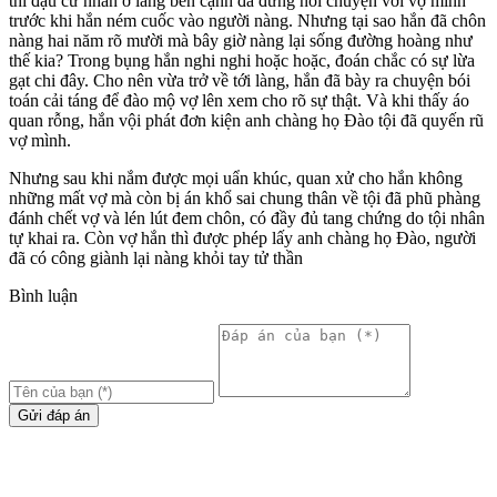
thi đậu cử nhân ở làng bên cạnh đã đứng nói chuyện với vợ mình
trước khi hắn ném cuốc vào người nàng. Nhưng tại sao hắn đã chôn
nàng hai năm rõ mười mà bây giờ nàng lại sống đường hoàng như
thế kia? Trong bụng hắn nghi nghi hoặc hoặc, đoán chắc có sự lừa
gạt chi đây. Cho nên vừa trở về tới làng, hắn đã bày ra chuyện bói
toán cải táng để đào mộ vợ lên xem cho rõ sự thật. Và khi thấy áo
quan rỗng, hắn vội phát đơn kiện anh chàng họ Đào tội đã quyến rũ
vợ mình.
Nhưng sau khi nắm được mọi uẩn khúc, quan xử cho hắn không
những mất vợ mà còn bị án khổ sai chung thân về tội đã phũ phàng
đánh chết vợ và lén lút đem chôn, có đầy đủ tang chứng do tội nhân
tự khai ra. Còn vợ hắn thì được phép lấy anh chàng họ Đào, người
đã có công giành lại nàng khỏi tay tử thần
Bình luận
Gửi đáp án