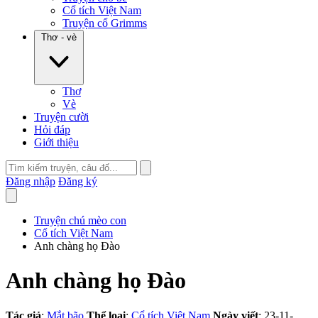
Cổ tích Việt Nam
Truyện cổ Grimms
Thơ - vè
Thơ
Vè
Truyện cười
Hỏi đáp
Giới thiệu
Đăng nhập
Đăng ký
Truyện chú mèo con
Cổ tích Việt Nam
Anh chàng họ Đào
Anh chàng họ Đào
Tác giả
:
Mắt bão
Thể loại
:
Cổ tích Việt Nam
Ngày viết
: 23-11-